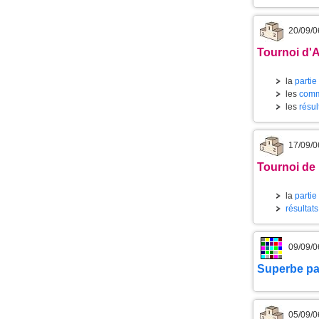
20/09/0
Tournoi d'
la
partie
les
comm
les
résul
17/09/0
Tournoi de
la
partie
résultat
09/09/0
Superbe par
05/09/0