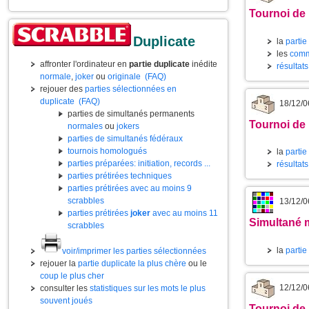
Tournoi de
Duplicate
la
partie
les
comm
affronter l'ordinateur en
partie duplicate
inédite
résultat
normale
,
joker
ou
originale
(FAQ)
rejouer des
parties sélectionnées en
duplicate
(FAQ)
18/12/0
parties de simultanés permanents
Tournoi de
normales
ou
jokers
parties de simultanés fédéraux
tournois homologués
la
partie
parties préparées: initiation, records ...
résultat
parties prétirées techniques
parties prétirées avec au moins 9
scrabbles
13/12/0
parties prétirées
joker
avec au moins 11
Simultané m
scrabbles
la
partie
voir/imprimer les parties sélectionnées
rejouer la
partie duplicate la plus chère
ou le
coup le plus cher
12/12/0
consulter les
statistiques sur les mots le plus
souvent joués
Tournoi de