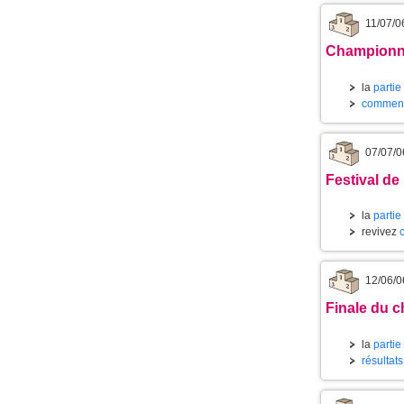
11/07/0
Championnat
la
partie
commenta
07/07/0
Festival de 
la
partie
revivez
12/06/0
Finale du c
la
partie
résultat