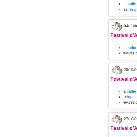
la
partie
les
résul
04/11/0
Festival d'
la
partie
revivez
28/10/0
Festival d'
la
partie
l'
étape 
revivez
27/10/0
Festival d'A