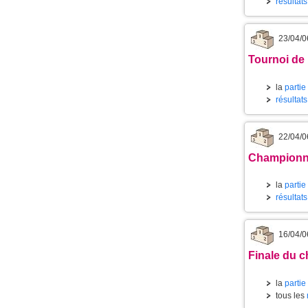
résultat
23/04/0
Tournoi de 
la
partie
résultat
22/04/0
Championnat
la
partie
résultats
16/04/0
Finale du c
la
partie
tous les