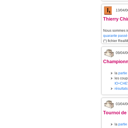
13/04/0
Thierry Chi
Nous sommes int
quarante passé a
(*) fichier Real
09/04/0
Championnat
la
partie
les coups
IO+CHE
résultat
03/04/0
Tournoi de 
la
partie