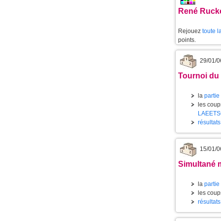
René Ruckeb
Rejouez
toute l
points.
29/01/0
Tournoi du 
la
partie
les coups
LAEET
résultat
15/01/0
Simultané m
la
partie
les coups
résultats