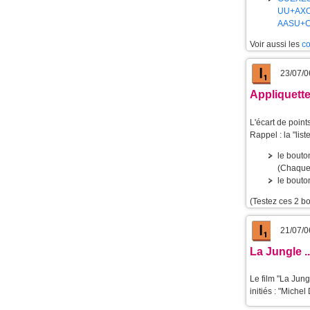
UU+AX
AASU+
Voir aussi les
co
23/07/0
Appliquett
L'écart de point
Rappel : la "list
le bouto
(Chaque 
le bouton
(Testez ces 2 b
21/07/0
La Jungle .
Le film "La Jun
initiés : "Mich