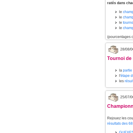
ratés dans cha
le
champi
le
champ
le
tourn
le
champ
(pourcentages o
28/08/0
Tournoi de 
la
partie
l'
étape d
les
résul
25/07/0
Championnat
Rejouez les cou
résultats des 6
GUEXE