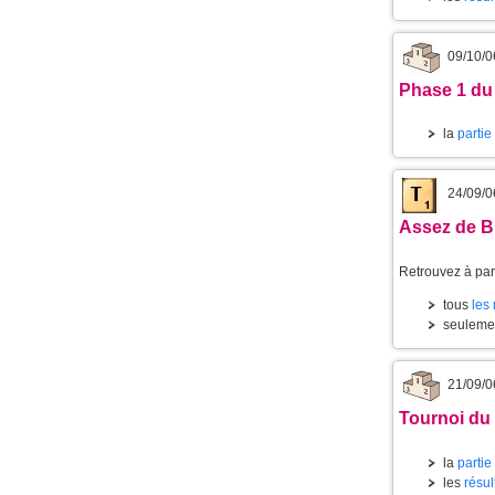
09/10/0
Phase 1 du
la
partie
24/09/0
Assez de 
Retrouvez à part
tous
les
seuleme
21/09/0
Tournoi du
la
partie
les
résul