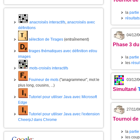
la
partie
résultat
anacroisés interactifs
,
anacroisés avec
définitions
04/12/0
sélection de Tirages
(entraînement)
Phase 3 du
tirages thématiques avec définition et/ou
images
la
partie
les
résul
mots-croisés interactifs
03/12/0
Fouineur de mots
("anagrammeur", mot le
plus long, cousins, ...)
Simultané
Tutoriel pour utiliser Java avec Microsoft
Edge
27/11/0
Tutoriel pour utiliser Java avec l'extension
Tournoi de
CheerpJ dans Chrome
la
partie
les coups