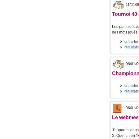
11/01/0
Tournoi 40 
Les parties étai
des mots joués 
la
partie
résultat
08/01/0
Championnat
la
partie
résultat
06/01/0
Le webmestr
J'apparais dan
St Quentin en Yv