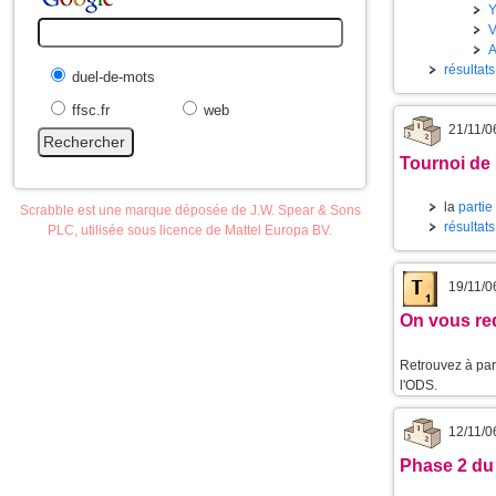
Y
résultat
duel-de-mots
ffsc.fr
web
21/11/0
Tournoi de
la
partie
Scrabble est une marque déposée de J.W. Spear & Sons
résultat
PLC, utilisée sous licence de Mattel Europa BV.
19/11/0
On vous red
Retrouvez à part
l'ODS.
12/11/0
Phase 2 du