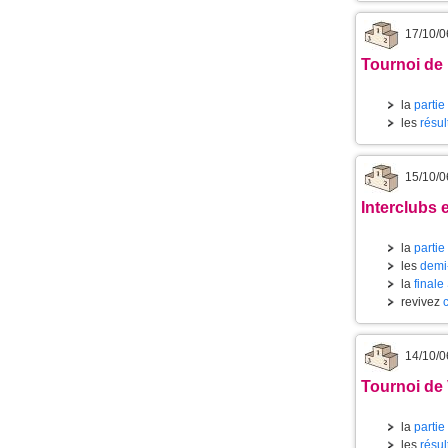
17/10/0
Tournoi de
la
partie
les
résul
15/10/0
Interclubs 
la
partie
les
demi-
la
finale
revivez
14/10/0
Tournoi de 
la
partie
les
résul