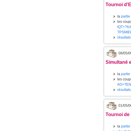
Tournoi d'E
la
partie
les coups
IQT+?IU
TPSMIE
résultat
08/05/0
Simultané e
la
partie
les coups
AO+TEN
résultats
01/05/0
Tournoi de 
la
partie