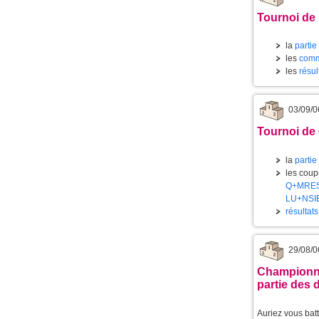
Tournoi de 
la
partie
les
comm
les
résul
03/09/0
Tournoi de
la
partie
les coups
Q+MRE
LU+NSI
résultat
29/08/0
Championna
partie des 
Auriez vous batt