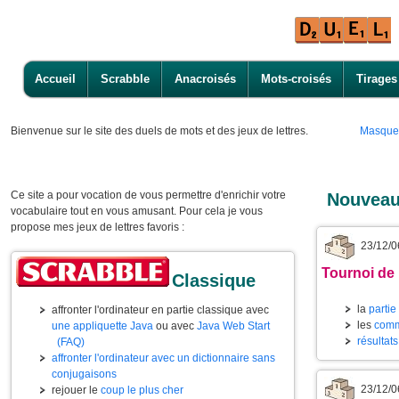
Accueil
Scrabble
Anacroisés
Mots-croisés
Tirages
Bienvenue
sur le site des duels de mots et des jeux de lettres.
Masque
Ce site a pour vocation de vous permettre d'enrichir votre
Nouveau
vocabulaire tout en vous amusant. Pour cela je vous
propose mes jeux de lettres favoris :
23/12/0
Tournoi de
Classique
la
partie
affronter l'ordinateur en partie classique avec
les
comm
une appliquette Java
ou avec
Java Web Start
résultat
(FAQ)
affronter l'ordinateur avec un dictionnaire sans
conjugaisons
23/12/0
rejouer le
coup le plus cher