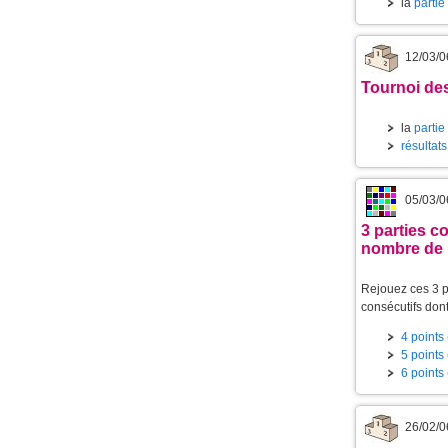
la
partie
12/03/0
Tournoi des
la
partie
résultat
05/03/0
3 parties c
nombre de 
Rejouez ces 3 
consécutifs don
4 points
5 points
6 points
26/02/0