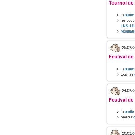
Tournoi de 
la
partie
les coups
LNS+U
résultat
25/02/0
Festival de
la
partie
tous les
24/02/0
Festival de
la
partie
revivez
20/02/0