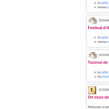
la
partie
revivez
25/10/0
Festival d'
la
partie
revivez
24/10/0
Tournoi de
la
partie
les
résul
22/10/0
On vous do
Retrouvez à part