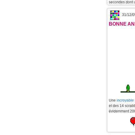
secondes dont u
31/12/0
BONNE AN
Une
incroyable
et des 14 scrab
évidemment 2006