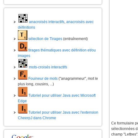
anacroisés interactifs
,
anacroisés avec
définitions
sélection de Tirages
(entraînement)
tirages thématiques avec définition et/ou
images
mots-croisés interactifs
Fouineur de mots
("anagrammeur", mot le
plus long, cousins, ...)
Tutoriel pour utiliser Java avec Microsoft
Edge
Tutoriel pour utiliser Java avec l'extension
CheerpJ dans Chrome
Ce formulaire pe
sélectionnées da
champ "Lettres"