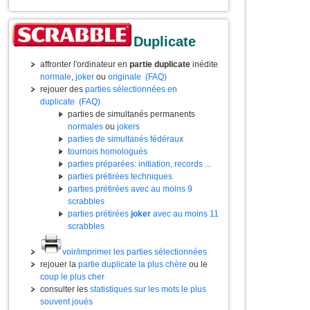
Duplicate
affronter l'ordinateur en
partie duplicate
inédite
normale
,
joker
ou
originale
(FAQ)
rejouer des
parties sélectionnées en
duplicate
(FAQ)
parties de simultanés permanents
normales
ou
jokers
parties de simultanés fédéraux
tournois homologués
parties préparées: initiation, records ...
parties prétirées techniques
parties prétirées avec au moins 9
scrabbles
parties prétirées
joker
avec au moins 11
scrabbles
voir/imprimer les parties sélectionnées
rejouer la
partie duplicate la plus chère
ou le
coup le plus cher
consulter les
statistiques sur les mots le plus
souvent joués