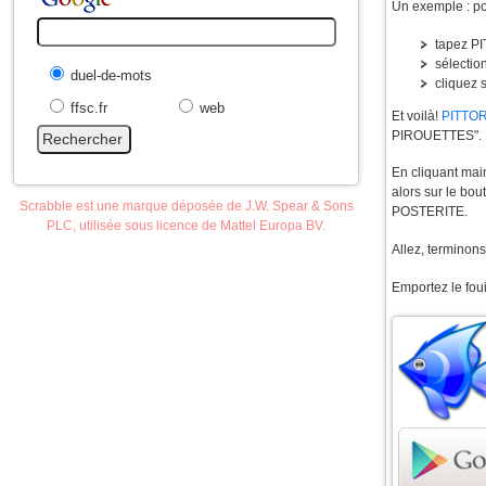
Un exemple : pou
tapez P
sélectio
duel-de-mots
cliquez 
ffsc.fr
web
Et voilà!
PITTO
PIROUETTES".
En cliquant mai
alors sur le b
Scrabble est une marque déposée de J.W. Spear & Sons
POSTERITE.
PLC, utilisée sous licence de Mattel Europa BV.
Allez, terminons
Emportez le foui