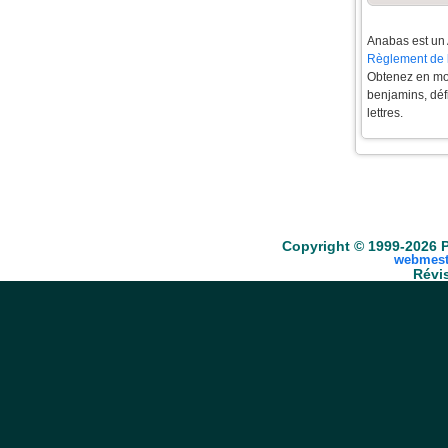
Anabas est un 
Règlement de 
Obtenez en moi
benjamins, défi
lettres.
Accueil
Scrabble
Anacroisés
Mots-croisé
Copyright © 1999-2026 P
webmest
Révis