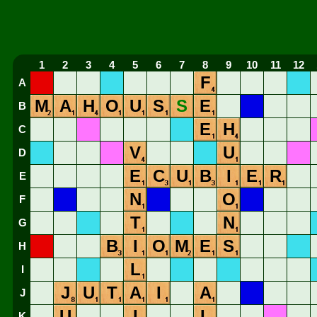
1
2
3
4
5
6
7
8
9
10
11
12
F
A
M
A
H
O
U
S
S
E
B
E
H
C
V
U
D
E
C
U
B
I
E
R
E
N
O
F
T
N
G
B
I
O
M
E
S
H
L
I
J
U
T
A
I
A
J
U
I
L
K