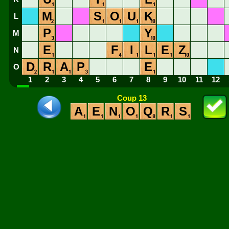
M
S
O
U
K
L
P
Y
M
E
F
I
L
E
Z
N
D
R
A
P
E
O
1
2
3
4
5
6
7
8
9
10
11
12
Coup 13
A
E
N
O
Q
R
S