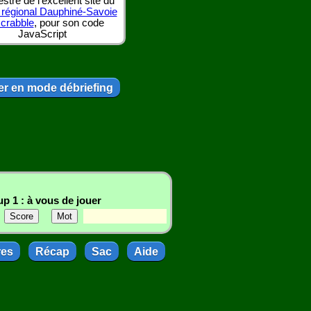
tre de l'excellent site du
 régional Dauphiné-Savoie
scrabble
, pour son code
JavaScript
r en mode débriefing
p 1 : à vous de jouer
res
Récap
Sac
Aide