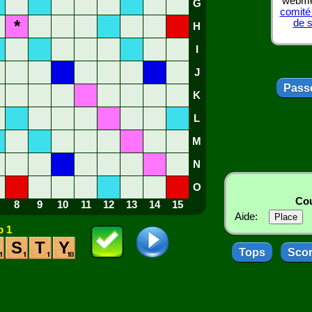
webmes
G
comité
*
de 
H
I
J
Passe
K
L
M
N
O
Cou
8
9
10
11
12
13
14
15
Aide:
 1
S
T
Y
Tops
Sco