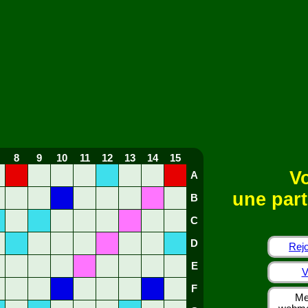
8
9
10
11
12
13
14
15
Vo
A
une part
B
C
D
Rejo
E
V
F
Me