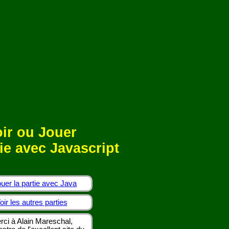
ir ou Jouer
ie avec Javascript
uer la partie avec Java
oir les autres parties
rci à Alain Mareschal,