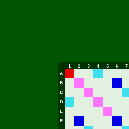
1
2
3
4
5
6
7
A
B
C
D
E
F