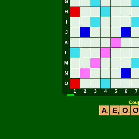
G
H
I
J
K
L
M
N
O
1
2
3
4
5
6
7
Coup
A
E
O
O