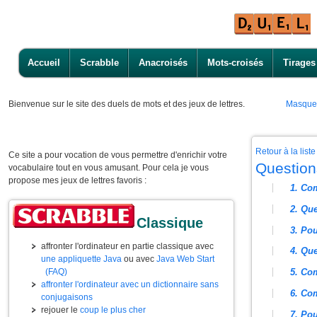
Accueil
Scrabble
Anacroisés
Mots-croisés
Tirages
Bienvenue
sur le site des duels de mots et des jeux de lettres.
Masque
Retour à la lis
Ce site a pour vocation de vous permettre d'enrichir votre
Question
vocabulaire tout en vous amusant. Pour cela je vous
propose mes jeux de lettres favoris :
1. Co
2. Que
Classique
3. Pou
affronter l'ordinateur en partie classique avec
4. Que
une appliquette Java
ou avec
Java Web Start
(FAQ)
5. Com
affronter l'ordinateur avec un dictionnaire sans
6. Com
conjugaisons
rejouer le
coup le plus cher
7. Pou