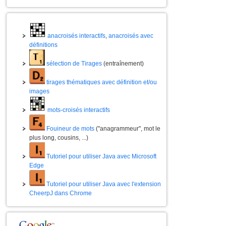
anacroisés interactifs
,
anacroisés avec
définitions
sélection de Tirages
(entraînement)
tirages thématiques avec définition et/ou
images
mots-croisés interactifs
Fouineur de mots
("anagrammeur", mot le
plus long, cousins, ...)
Tutoriel pour utiliser Java avec Microsoft
Edge
Tutoriel pour utiliser Java avec l'extension
CheerpJ dans Chrome