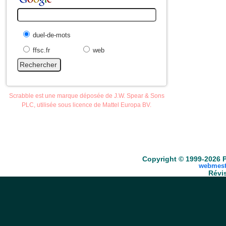
duel-de-mots
ffsc.fr
web
Scrabble est une marque déposée de J.W. Spear & Sons
PLC, utilisée sous licence de Mattel Europa BV.
Accueil
Scrabble
Anacroisés
Mots-croisé
Copyright © 1999-2026 P
webmest
Révis