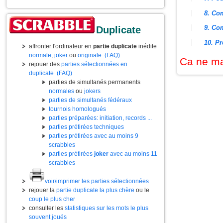
8. Com
9. Com
Duplicate
10. P
affronter l'ordinateur en
partie duplicate
inédite
normale
,
joker
ou
originale
(FAQ)
Ca ne m
rejouer des
parties sélectionnées en
duplicate
(FAQ)
parties de simultanés permanents
normales
ou
jokers
parties de simultanés fédéraux
tournois homologués
parties préparées: initiation, records ...
parties prétirées techniques
parties prétirées avec au moins 9
scrabbles
parties prétirées
joker
avec au moins 11
scrabbles
voir/imprimer les parties sélectionnées
rejouer la
partie duplicate la plus chère
ou le
coup le plus cher
consulter les
statistiques sur les mots le plus
souvent joués