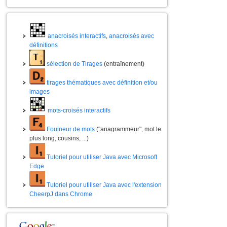
anacroisés interactifs
,
anacroisés avec
définitions
sélection de Tirages
(entraînement)
tirages thématiques avec définition et/ou
images
mots-croisés interactifs
Fouineur de mots
("anagrammeur", mot le
plus long, cousins, ...)
Tutoriel pour utiliser Java avec Microsoft
Edge
Tutoriel pour utiliser Java avec l'extension
CheerpJ dans Chrome