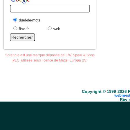
duel-de-mots
ffsc.fr
web
Scrabble est une marque déposée de J.W. Spear & Sons
PLC, utilisée sous licence de Mattel Europa BV.
Accueil
Scrabble
Anacroisés
Mots-croisé
Copyright © 1999-2026 P
webmest
Révis