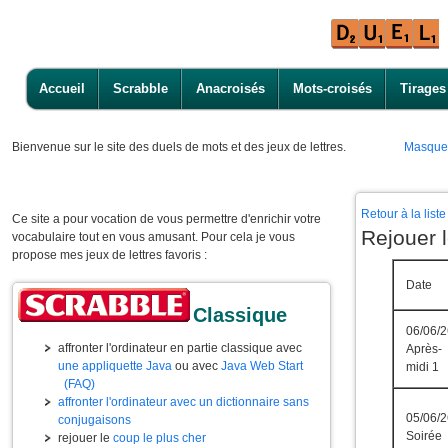
Accueil
Scrabble
Anacroisés
Mots-croisés
Tirages
Bienvenue
sur le site des duels de mots et des jeux de lettres.
Masque
Retour à la lis
Ce site a pour vocation de vous permettre d'enrichir votre
Rejouer 
vocabulaire tout en vous amusant. Pour cela je vous
propose mes jeux de lettres favoris :
Date
Classique
06/06/2
affronter l'ordinateur en partie classique avec
Après-
une appliquette Java
ou avec
Java Web Start
midi 1
(FAQ)
affronter l'ordinateur avec un dictionnaire sans
05/06/2
conjugaisons
Soirée
rejouer le
coup le plus cher