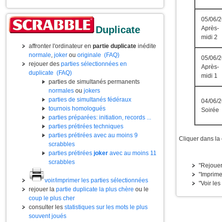
05/06/2
Duplicate
Après-
midi 2
affronter l'ordinateur en
partie duplicate
inédite
normale
,
joker
ou
originale
(FAQ)
05/06/2
rejouer des
parties sélectionnées en
Après-
duplicate
(FAQ)
midi 1
parties de simultanés permanents
normales
ou
jokers
parties de simultanés fédéraux
04/06/2
tournois homologués
Soirée
parties préparées: initiation, records ...
parties prétirées techniques
parties prétirées avec au moins 9
Cliquer dans la
scrabbles
parties prétirées
joker
avec au moins 11
scrabbles
"Rejouer
"Imprime
voir/imprimer les parties sélectionnées
"Voir les
rejouer la
partie duplicate la plus chère
ou le
coup le plus cher
consulter les
statistiques sur les mots le plus
souvent joués