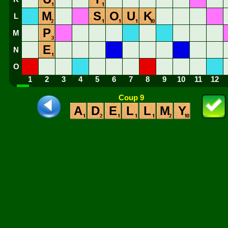
M
S
O
U
K
L
P
M
E
N
O
1
2
3
4
5
6
7
8
9
10
11
12
Coup 9
A
D
E
L
L
M
Y