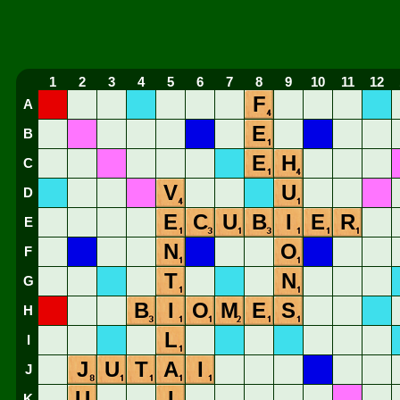
1
2
3
4
5
6
7
8
9
10
11
12
F
A
E
B
E
H
C
V
U
D
E
C
U
B
I
E
R
E
N
O
F
T
N
G
B
I
O
M
E
S
H
L
I
J
U
T
A
I
J
U
I
K