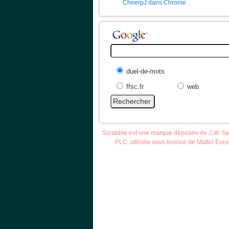
CheerpJ dans Chrome
duel-de-mots
ffsc.fr
web
Scrabble est une marque déposée de J.W. S
PLC, utilisée sous licence de Mattel Eur