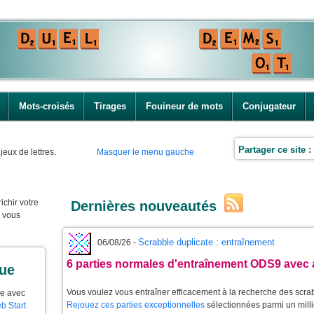
Mots-croisés
Tirages
Fouineur de mots
Conjugateur
Partager ce site :
jeux de lettres.
Masquer le menu gauche
ichir votre
Dernières nouveautés
e vous
Scrabble duplicate : entraînement
06/08/26 -
6 parties normales d'entraînement ODS9 avec 
que
Vous voulez vous entraîner efficacement à la recherche des scra
ue avec
Rejouez ces parties exceptionnelles
sélectionnées parmi un milli
b Start