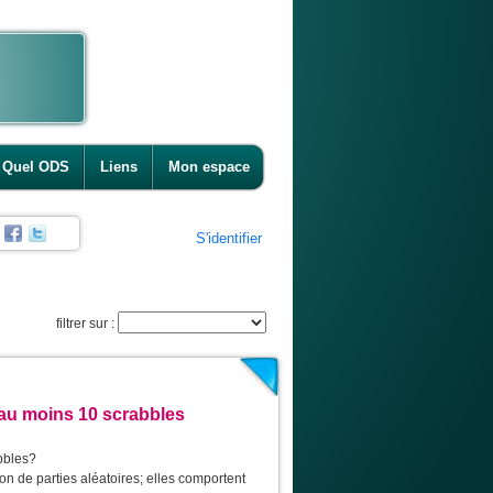
Quel ODS
Liens
Mon espace
S'identifier
filtrer sur :
au moins 10 scrabbles
bbles?
on de parties aléatoires; elles comportent