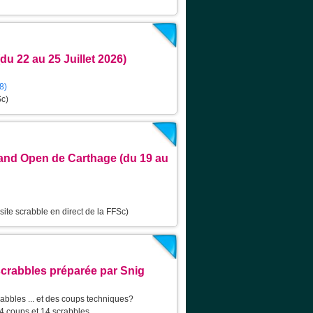
u 22 au 25 Juillet 2026)
 8)
Sc)
and Open de Carthage (du 19 au
 site scrabble en direct de la FFSc)
scrabbles préparée par Snig
abbles ... et des coups techniques?
4 coups et 14 scrabbles.