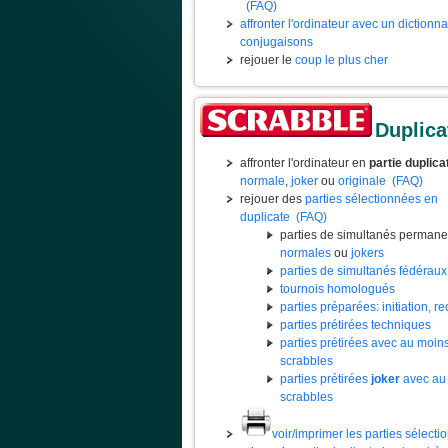
(FAQ)
affronter l'ordinateur avec un dictionn
conjugaisons
rejouer le
coup le plus cher
Duplica
affronter l'ordinateur en
partie duplica
normale
,
joker
ou
originale
(FAQ)
rejouer des
parties sélectionnées en
duplicate
(FAQ)
parties de simultanés permane
normales
ou
jokers
parties de simultanés fédéraux
tournois homologués
parties préparées: initiation, rec
parties prétirées techniques
parties prétirées avec au moin
scrabbles
parties prétirées
joker
avec au
scrabbles
voir/imprimer les parties sélect