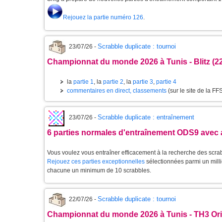
Rejouez la partie numéro 126
.
Scrabble duplicate : tournoi
23/07/26 -
Championnat du monde 2026 à Tunis - Blitz (22 
la
partie 1
, la
partie 2
, la
partie 3
,
partie 4
commentaires en direct, classements
(sur le site de la FF
Scrabble duplicate : entraînement
23/07/26 -
6 parties normales d'entraînement ODS9 avec 
Vous voulez vous entraîner efficacement à la recherche des scra
Rejouez ces parties exceptionnelles
sélectionnées parmi un milli
chacune un minimum de 10 scrabbles.
Scrabble duplicate : tournoi
22/07/26 -
Championnat du monde 2026 à Tunis - TH3 Origi