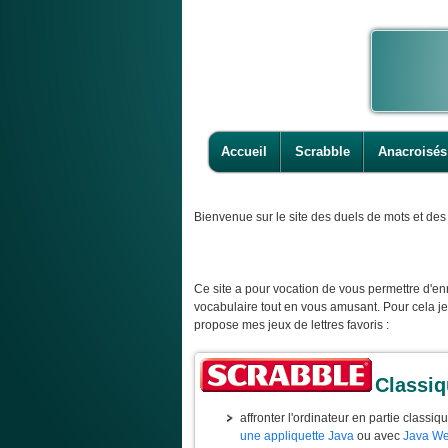
Accueil
Scrabble
Anacroisés
Bienvenue
sur le site des duels de mots et des 
Ce site a pour vocation de vous permettre d'enr
vocabulaire tout en vous amusant. Pour cela j
propose mes jeux de lettres favoris :
Classi
affronter l'ordinateur en partie classiq
une appliquette Java
ou avec
Java We