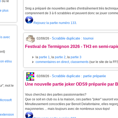
e
ou le
Snig a préparé de nouvelles parties d'entraînement très techniques
le plus
comprennent de 3 à 6 scrabbles et peuvent donc se jouer comme
Rejouez la partie numéro 133
.
és avec
Scrabble duplicate : tournoi
02/08/26 -
Festival de Termignon 2026 - TH3 en semi-rapi
ent)
la
partie 1
, la
partie 2
, la
partie 3
ion et/ou
commentaires en direct, classements
(sur le site de la FF
Scrabble duplicate : partie préparée
02/08/26 -
Une nouvelle partie joker ODS9 préparée par B
", mot le
Vous cherchez des parties passionnantes?
Que ce soit en club ou à la maison, ces parties "joker" sauront vou
Microsoft
Minutieusement concoctées par Benoit Delafontaine, elles regorge
maçonneries ... mais toujours avec de nombreux sous-tops!
l'extension