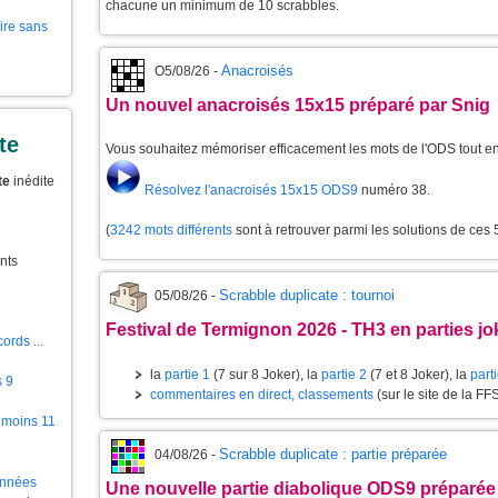
chacune un minimum de 10 scrabbles.
aire sans
Anacroisés
O5/08/26 -
Un nouvel anacroisés 15x15 préparé par Snig
te
Vous souhaitez mémoriser efficacement les mots de l'ODS tout 
te
inédite
Résolvez l'anacroisés 15x15 ODS9
numéro 38.
(
3242 mots différents
sont à retrouver parmi les solutions de ces
nts
Scrabble duplicate : tournoi
05/08/26 -
Festival de Termignon 2026 - TH3 en parties jo
ords ...
la
partie 1
(7 sur 8 Joker), la
partie 2
(7 et 8 Joker), la
part
s 9
commentaires en direct, classements
(sur le site de la FF
 moins 11
Scrabble duplicate : partie préparée
04/08/26 -
ionnées
Une nouvelle partie diabolique ODS9 préparée