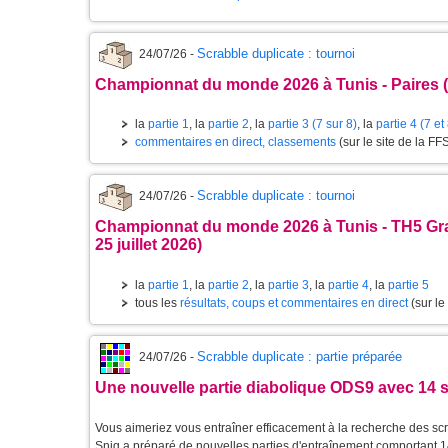
Scrabble duplicate : tournoi
24/07/26 -
Championnat du monde 2026 à Tunis - Paires (d
la
partie 1
, la
partie 2
, la
partie 3 (7 sur 8)
, la
partie 4 (7 et
commentaires en direct, classements
(sur le site de la FF
Scrabble duplicate : tournoi
24/07/26 -
Championnat du monde 2026 à Tunis - TH5 Gr
25 juillet 2026)
la
partie 1
, la
partie 2
, la
partie 3
, la
partie 4
, la
partie 5
tous les
résultats, coups et commentaires en direct
(sur le
Scrabble duplicate : partie préparée
24/07/26 -
Une nouvelle partie diabolique ODS9 avec 14 
Vous aimeriez vous entraîner efficacement à la recherche des scr
Snig a préparé de nouvelles parties d'entraînement comportant 1