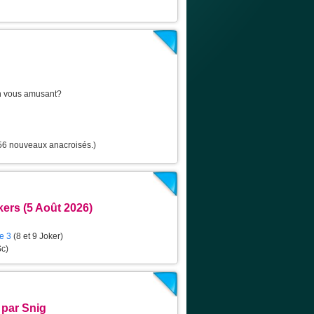
en vous amusant?
 56 nouveaux anacroisés.)
kers (5 Août 2026)
ie 3
(8 et 9 Joker)
Sc)
 par Snig