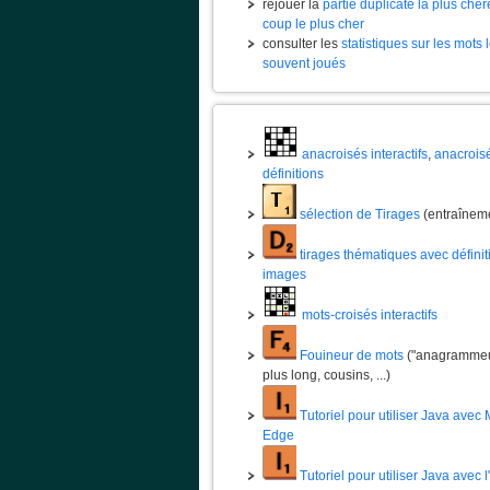
rejouer la
partie duplicate la plus chèr
coup le plus cher
consulter les
statistiques sur les mots 
souvent joués
anacroisés interactifs
,
anacrois
définitions
sélection de Tirages
(entraînem
tirages thématiques avec définit
images
mots-croisés interactifs
Fouineur de mots
("anagrammeur
plus long, cousins, ...)
Tutoriel pour utiliser Java avec 
Edge
Tutoriel pour utiliser Java avec 