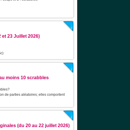
et 23 Juillet 2026)
Sc)
au moins 10 scrabbles
bbles?
on de parties aléatoires; elles comportent
nales (du 20 au 22 juillet 2026)