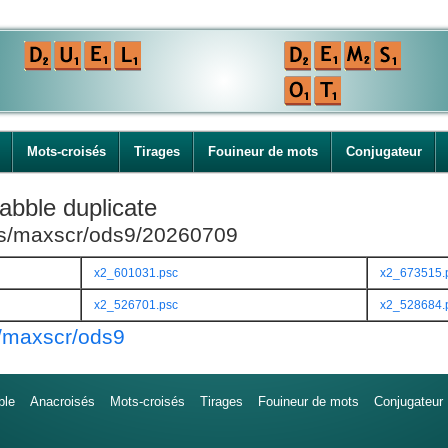
Mots-croisés
Tirages
Fouineur de mots
Conjugateur
abble duplicate
ies/maxscr/ods9/20260709
x2_601031.psc
x2_673515.
x2_526701.psc
x2_528684.
s/maxscr/ods9
ble
Anacroisés
Mots-croisés
Tirages
Fouineur de mots
Conjugateur