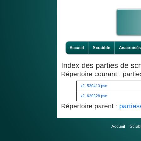
Accueil
Scrabble
Anacroisés
Index des parties de scr
Répertoire courant : part
x2_530413.psc
x2_620328.psc
Répertoire parent :
partie
Accueil
Scrab