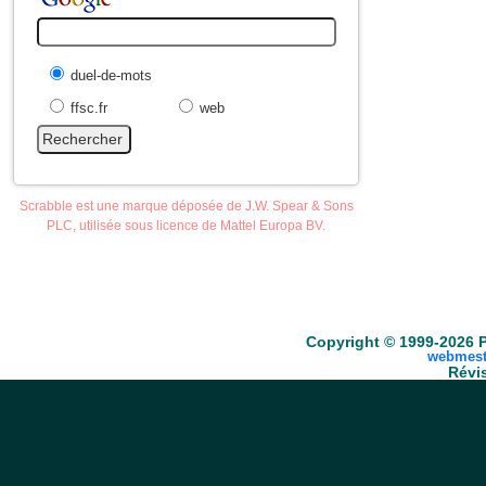
duel-de-mots
ffsc.fr
web
Scrabble est une marque déposée de J.W. Spear & Sons
PLC, utilisée sous licence de Mattel Europa BV.
Accueil
Scrabble
Anacroisés
Mots-croisé
Copyright © 1999-2026 P
webmest
Révis