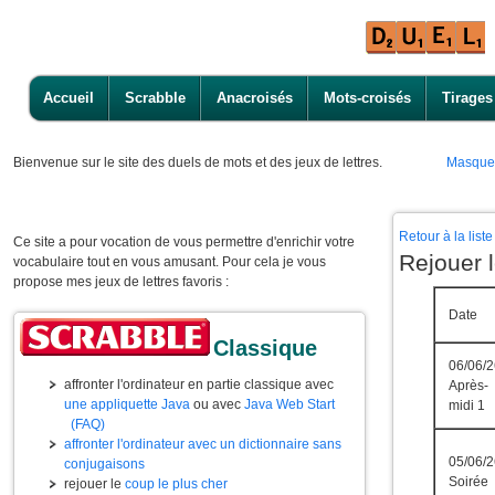
Accueil
Scrabble
Anacroisés
Mots-croisés
Tirages
Bienvenue
sur le site des duels de mots et des jeux de lettres.
Masque
Retour à la lis
Ce site a pour vocation de vous permettre d'enrichir votre
Rejouer 
vocabulaire tout en vous amusant. Pour cela je vous
propose mes jeux de lettres favoris :
Date
Classique
06/06/2
affronter l'ordinateur en partie classique avec
Après-
une appliquette Java
ou avec
Java Web Start
midi 1
(FAQ)
affronter l'ordinateur avec un dictionnaire sans
05/06/2
conjugaisons
Soirée
rejouer le
coup le plus cher