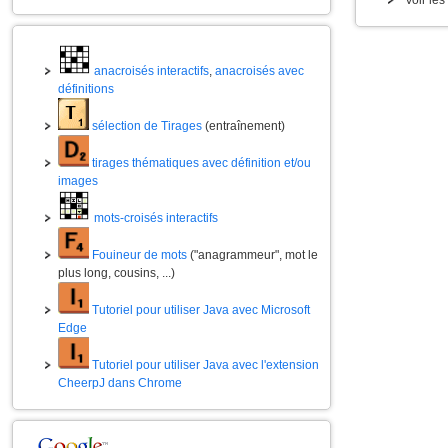
anacroisés interactifs
,
anacroisés avec
définitions
sélection de Tirages
(entraînement)
tirages thématiques avec définition et/ou
images
mots-croisés interactifs
Fouineur de mots
("anagrammeur", mot le
plus long, cousins, ...)
Tutoriel pour utiliser Java avec Microsoft
Edge
Tutoriel pour utiliser Java avec l'extension
CheerpJ dans Chrome