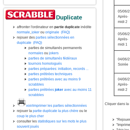
05/06/2
Duplicate
Après-
midi 2
affronter l'ordinateur en
partie duplicate
inédite
normale
,
joker
ou
originale
(FAQ)
05/06/2
rejouer des
parties sélectionnées en
Après-
duplicate
(FAQ)
midi 1
parties de simultanés permanents
normales
ou
jokers
parties de simultanés fédéraux
04/06/2
tournois homologués
Soirée
parties préparées: initiation, records ...
parties prétirées techniques
04/06/2
parties prétirées avec au moins 9
Après-
scrabbles
midi 2
parties prétirées
joker
avec au moins 11
scrabbles
Cliquer dans la
voir/imprimer les parties sélectionnées
rejouer la
partie duplicate la plus chère
ou le
coup le plus cher
"Rejouer
consulter les
statistiques sur les mots le plus
"Imprime
souvent joués
"Voir les