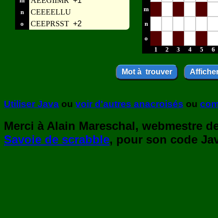
AEEGIIMR
+1
m
m
CEEEELLU
n
CEEPRSST
+2
o
n
o
1
2
3
4
5
6
Utiliser Java
ou
voir d'autres anacroisés
ou
com
Merci à Alain Mareschal, webmestre de 
Savoie de scrabble
, pour son code Jav