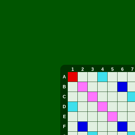
1
2
3
4
5
6
7
A
B
C
D
E
F