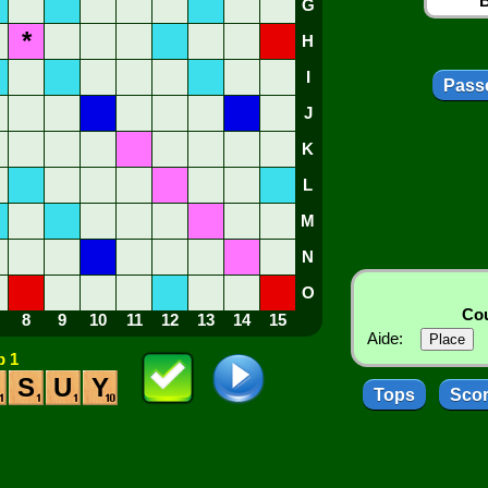
B
G
*
H
I
Passe
J
K
L
M
N
O
Cou
8
9
10
11
12
13
14
15
Aide:
 1
S
U
Y
Tops
Sco