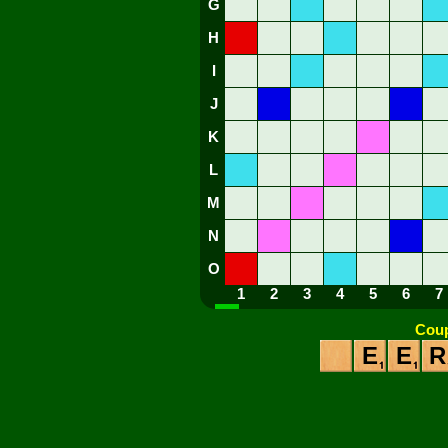
G
H
I
J
K
L
M
N
O
1
2
3
4
5
6
7
Coup
E
E
R