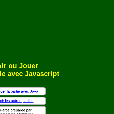
ir ou Jouer
ie avec Javascript
uer la partie avec Java
oir les autres parties
Partie préparée par