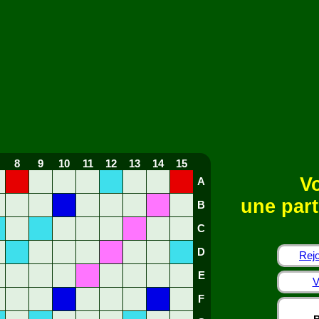
8
9
10
11
12
13
14
15
Vo
A
une part
B
C
D
Rejo
E
V
F