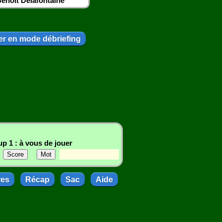
enoit Delafontaine
r en mode débriefing
p 1 : à vous de jouer
res
Récap
Sac
Aide