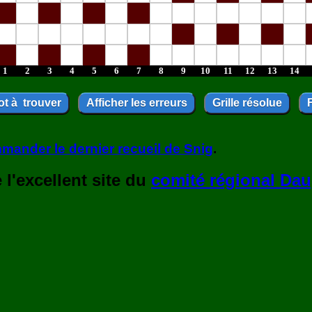
1
2
3
4
5
6
7
8
9
10
11
12
13
14
mander le dernier recueil de Snig
.
l'excellent site du
comité régional Dau