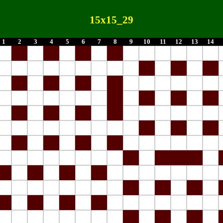
15x15_29
1
2
3
4
5
6
7
8
9
10
11
12
13
14