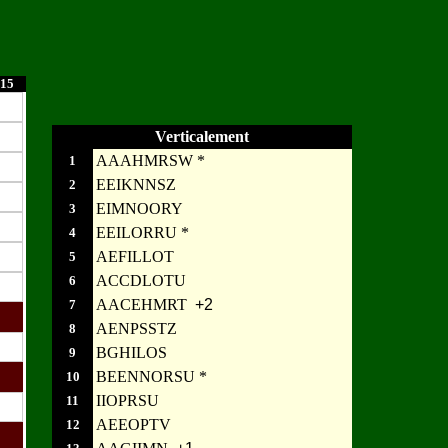
15
Verticalement
AAAHMRSW *
1
EEIKNNSZ
2
EIMNOORY
3
EEILORRU *
4
AEFILLOT
5
ACCDLOTU
6
AACEHMRT
+2
7
AENPSSTZ
8
BGHILOS
9
BEENNORSU *
10
IIOPRSU
11
AEEOPTV
12