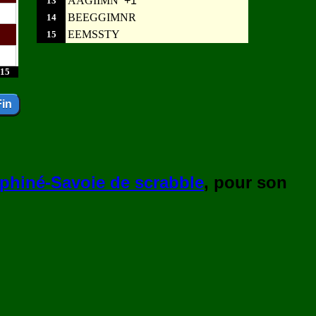
AAGIIMN
+1
13
BEEGGIMNR
14
EEMSSTY
15
15
phiné-Savoie de scrabble
, pour son