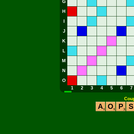
G
H
I
J
K
L
M
N
O
1
2
3
4
5
6
7
Coup
A
O
P
S