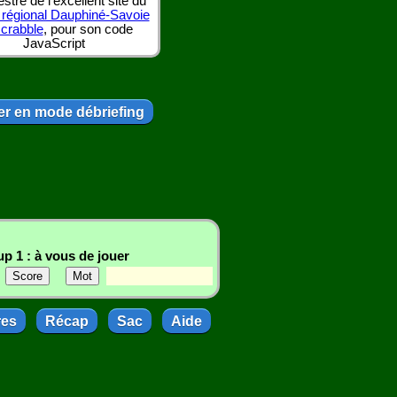
tre de l'excellent site du
 régional Dauphiné-Savoie
scrabble
, pour son code
JavaScript
r en mode débriefing
p 1 : à vous de jouer
res
Récap
Sac
Aide