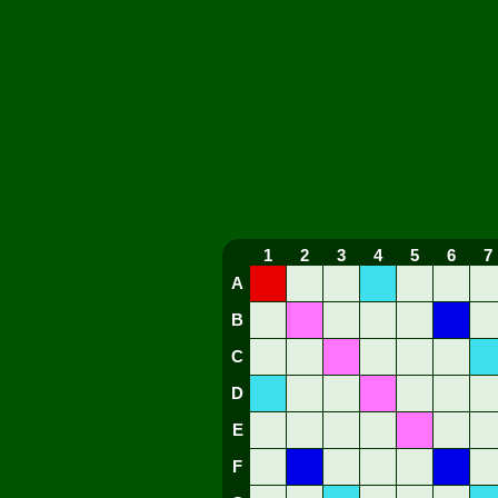
1
2
3
4
5
6
7
A
B
C
D
E
F