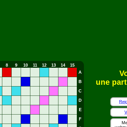
8
9
10
11
12
13
14
15
Vo
A
une part
B
C
D
Rejo
E
V
F
Me