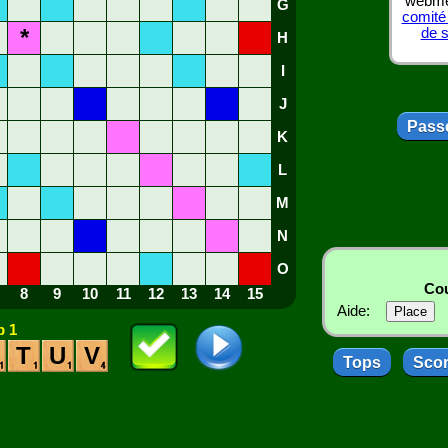
webmes
G
comité
*
de 
H
I
J
Passe
K
L
M
N
O
Cou
8
9
10
11
12
13
14
15
Aide:
 1
T
U
V
Tops
Sco