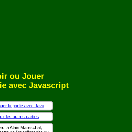
ir ou Jouer
ie avec Javascript
uer la partie avec Java
oir les autres parties
rci à Alain Mareschal,