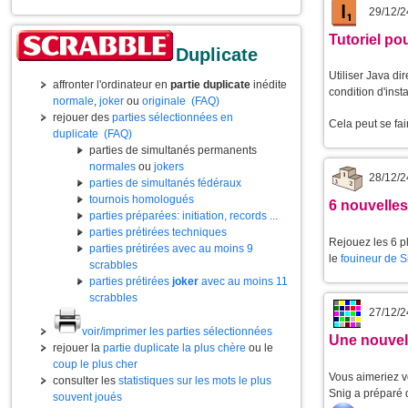
29/12/2
Tutoriel po
Duplicate
Utiliser Java d
affronter l'ordinateur en
partie duplicate
inédite
condition d'insta
normale
,
joker
ou
originale
(FAQ)
rejouer des
parties sélectionnées en
Cela peut se fai
duplicate
(FAQ)
parties de simultanés permanents
normales
ou
jokers
28/12/2
parties de simultanés fédéraux
tournois homologués
6 nouvelle
parties préparées: initiation, records ...
parties prétirées techniques
Rejouez les 6 p
parties prétirées avec au moins 9
le
fouineur de 
scrabbles
parties prétirées
joker
avec au moins 11
scrabbles
27/12/2
voir/imprimer les parties sélectionnées
Une nouvell
rejouer la
partie duplicate la plus chère
ou le
coup le plus cher
Vous aimeriez v
consulter les
statistiques sur les mots le plus
Snig a préparé 
souvent joués