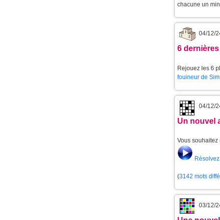
chacune un min
04/12/2
6 dernières
Rejouez les 6 pl
fouineur de Sim
04/12/2
Un nouvel 
Vous souhaitez 
Résolvez 
(
3142 mots diff
03/12/2