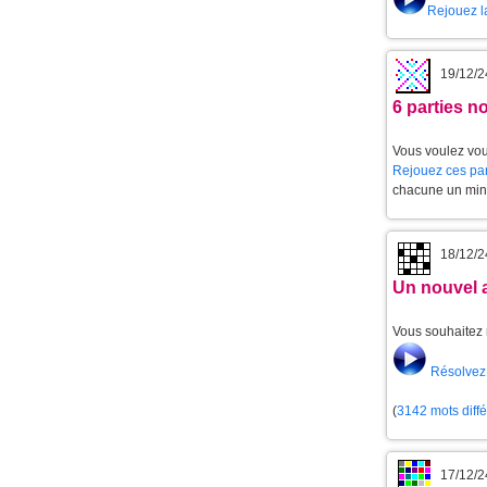
Rejouez l
19/12/2
6 parties 
Vous voulez vou
Rejouez ces par
chacune un min
18/12/2
Un nouvel 
Vous souhaitez 
Résolvez 
(
3142 mots diff
17/12/2