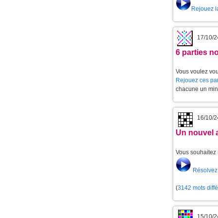
Rejouez l
17/10/2
6 parties 
Vous voulez vou
Rejouez ces par
chacune un min
16/10/2
Un nouvel 
Vous souhaitez 
Résolvez 
(
3142 mots diff
15/10/2