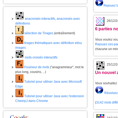
Rejouez l
anacroisés interactifs
,
anacroisés avec
26/12/2
définitions
6 parties 
sélection de Tirages
(entraînement)
Vous voulez vou
tirages thématiques avec définition et/ou
Rejouez ces par
images
chacune un min
mots-croisés interactifs
25/12/2
Fouineur de mots
("anagrammeur", mot le
plus long, cousins, ...)
Un nouvel 
Tutoriel pour utiliser Java avec Microsoft
Vous souhaitez 
Edge
Résolvez 
Tutoriel pour utiliser Java avec l'extension
CheerpJ dans Chrome
(
3142 mots diff
24/12/2