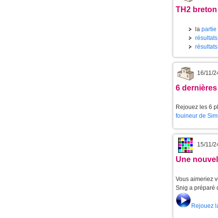
TH2 breton 
la
partie
résultats
résultats
16/11/2
6 dernières
Rejouez les 6 pl
fouineur de Sim
15/11/2
Une nouvell
Vous aimeriez v
Snig a préparé 
Rejouez l