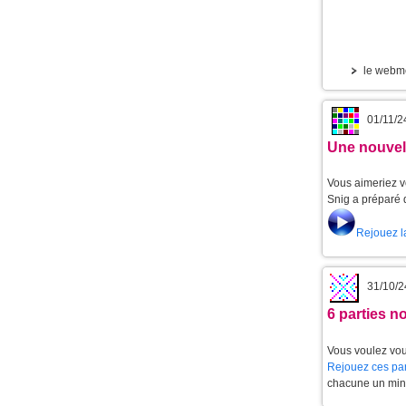
le webm
01/11/2
Une nouvell
Vous aimeriez v
Snig a préparé 
Rejouez l
31/10/2
6 parties 
Vous voulez vou
Rejouez ces par
chacune un min