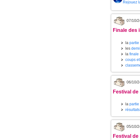
Rejouez l
07/10/2
Finale des 
la
partie 
les
demi-
la
finale
coups et
classeme
06/10/2
Festival de
la
partie
résultat
05/10/2
Festival de