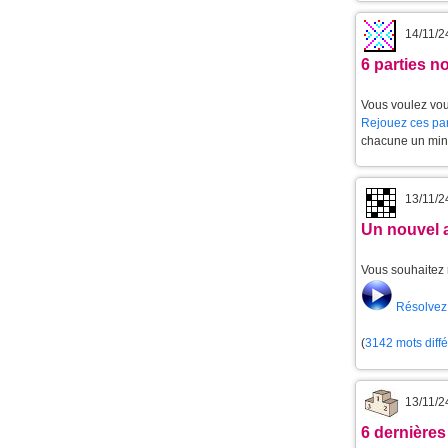
14/11/2
6 parties 
Vous voulez vou
Rejouez ces par
chacune un min
13/11/2
Un nouvel 
Vous souhaitez 
Résolvez 
(
3142 mots diff
13/11/2
6 dernières