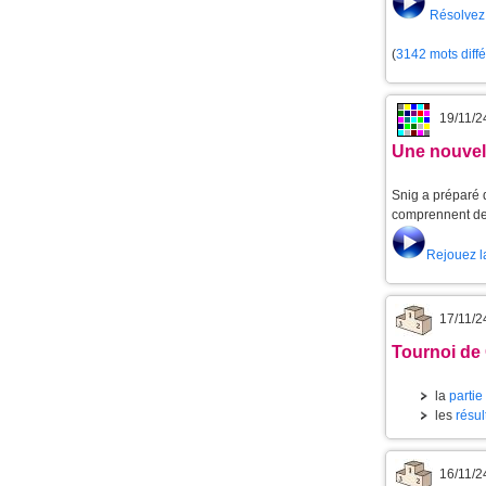
Résolvez 
(
3142 mots diff
19/11/2
Une nouvell
Snig a préparé d
comprennent de 
Rejouez l
17/11/2
Tournoi de
la
partie
les
résul
16/11/2