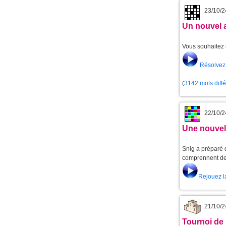
23/10/2
Un nouvel 
Vous souhaitez 
Résolvez 
(
3142 mots diff
22/10/2
Une nouvell
Snig a préparé d
comprennent de 
Rejouez l
21/10/2
Tournoi de