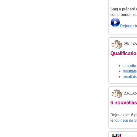
Snig a préparé d
comprennent de 
Rejouez l
25/11/2
Qualificat
la
partie
résultats
résultats
23/11/2
6 nouvelle
Rejouez les 6 p
le
fouineur de 