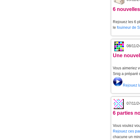
6 nouvelle
Rejouez les 6 p
le
fouineur de 
08/11/2
Une nouvell
Vous aimeriez v
Snig a préparé 
Rejouez l
07/11/2
6 parties 
Vous voulez vou
Rejouez ces par
chacune un min