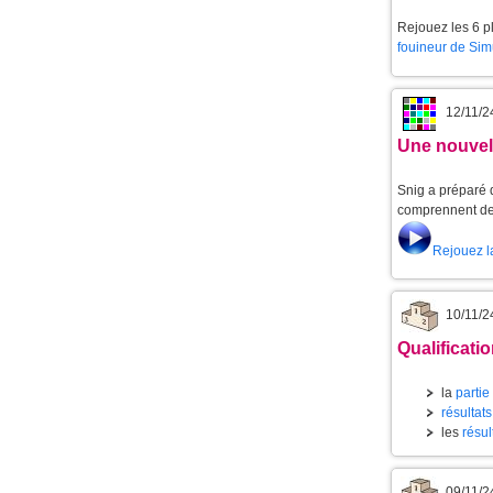
Rejouez les 6 pl
fouineur de Sim
12/11/2
Une nouvell
Snig a préparé d
comprennent de 
Rejouez l
10/11/2
Qualificati
la
partie
résultats
les
résul
09/11/2