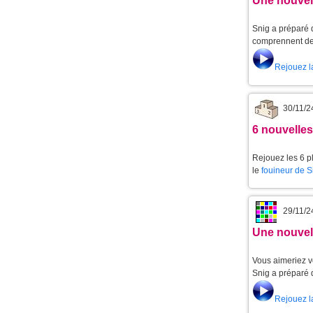
Une nouvell
Snig a préparé d
comprennent de 
Rejouez l
30/11/2
6 nouvelle
Rejouez les 6 p
le
fouineur de 
29/11/2
Une nouvell
Vous aimeriez v
Snig a préparé 
Rejouez l