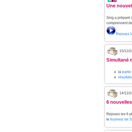
Une nouvell
Snig a préparé d
comprennent de 
Rejouez l
15/12/2
Simultané m
la
partie
résultats
14/12/2
6 nouvelle
Rejouez les 6 p
le
fouineur de 