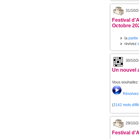
31/10/2
Festival d'
Octobre 20
la
partie
revivez
30/10/2
Un nouvel 
Vous souhaitez 
Résolvez 
(
3142 mots diff
29/10/2
Festival d'