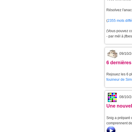
Résolvez l'ana
(
2355 mots diff
(Vous pouvez 
- par mél à jfb
09/10/2
6 dernières
Rejouez les 6 pl
fouineur de Sim
08/10/2
Une nouvell
Snig a préparé d
comprennent de 