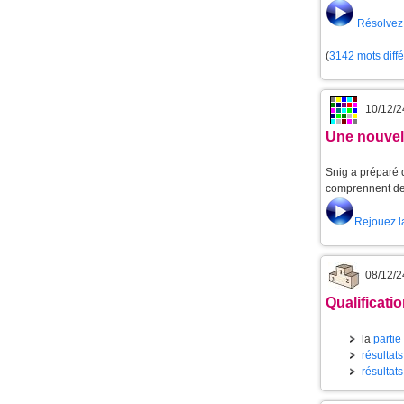
Résolvez 
(
3142 mots diff
10/12/2
Une nouvell
Snig a préparé d
comprennent de 
Rejouez l
08/12/2
Qualificati
la
partie
résultats
résultats