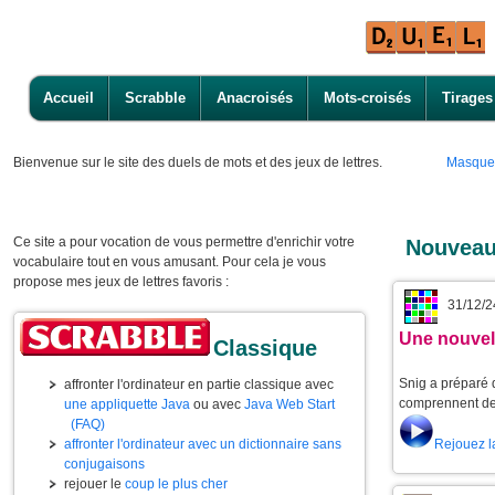
Accueil
Scrabble
Anacroisés
Mots-croisés
Tirages
Bienvenue
sur le site des duels de mots et des jeux de lettres.
Masque
Ce site a pour vocation de vous permettre d'enrichir votre
Nouveau
vocabulaire tout en vous amusant. Pour cela je vous
propose mes jeux de lettres favoris :
31/12/2
Une nouvell
Classique
Snig a préparé d
affronter l'ordinateur en partie classique avec
comprennent de 
une appliquette Java
ou avec
Java Web Start
(FAQ)
Rejouez l
affronter l'ordinateur avec un dictionnaire sans
conjugaisons
rejouer le
coup le plus cher