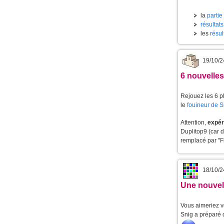
la
partie
résultat
les
résul
19/10/2
6 nouvelle
Rejouez les 6 p
le
fouineur de 
Attention,
expér
Duplitop9 (car d
remplacé par "F
18/10/2
Une nouvell
Vous aimeriez v
Snig a préparé 