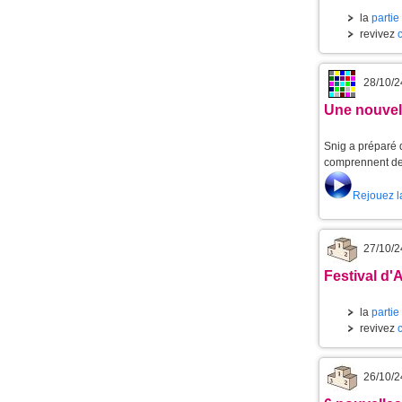
la
partie
revivez
28/10/2
Une nouvell
Snig a préparé d
comprennent de 
Rejouez l
27/10/2
Festival d'
la
partie
revivez
26/10/2