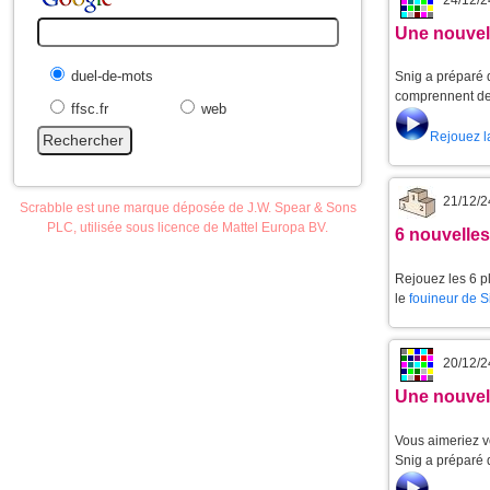
Une nouvell
duel-de-mots
Snig a préparé d
comprennent de 
ffsc.fr
web
Rejouez l
21/12/2
Scrabble est une marque déposée de J.W. Spear & Sons
PLC, utilisée sous licence de Mattel Europa BV.
6 nouvelle
Rejouez les 6 p
le
fouineur de 
20/12/2
Une nouvell
Vous aimeriez v
Snig a préparé 