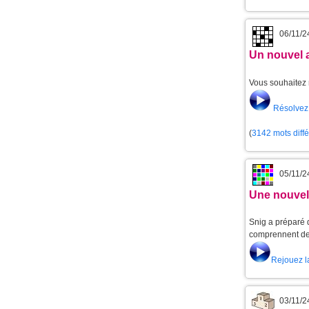
06/11/2
Un nouvel 
Vous souhaitez 
Résolvez 
(
3142 mots diff
05/11/2
Une nouvell
Snig a préparé d
comprennent de 
Rejouez l
03/11/2