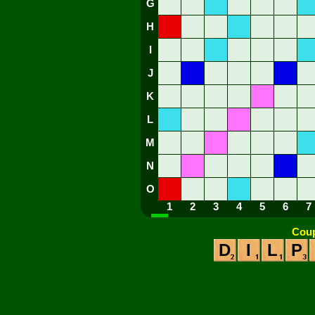
G
H
I
J
K
L
M
N
O
1
2
3
4
5
6
7
Coup
D
I
L
P