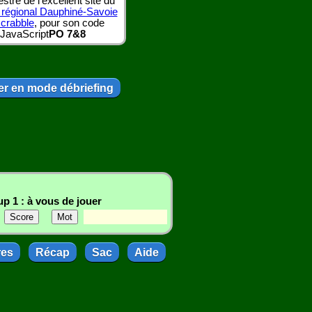
tre de l'excellent site du
 régional Dauphiné-Savoie
scrabble
, pour son code
JavaScript
PO 7&8
r en mode débriefing
p 1 : à vous de jouer
res
Récap
Sac
Aide