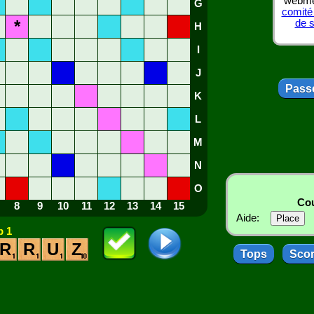
webmes
G
comité
*
de 
H
I
J
Passe
K
L
M
N
O
Cou
8
9
10
11
12
13
14
15
Aide:
 1
R
R
U
Z
Tops
Sco