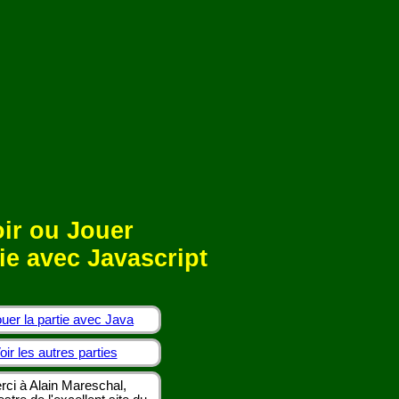
ir ou Jouer
ie avec Javascript
uer la partie avec Java
oir les autres parties
rci à Alain Mareschal,