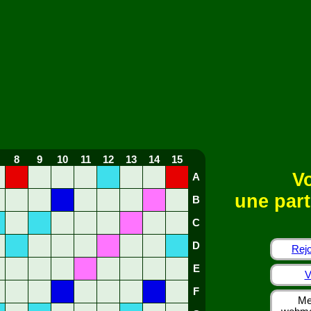
8
9
10
11
12
13
14
15
Vo
A
une part
B
C
D
Rejo
E
V
F
Me