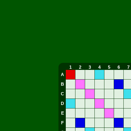
1
2
3
4
5
6
7
A
B
C
D
E
F