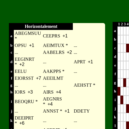
1
2
3
4
Horizontalement
a
ABEGMSUU
CEEPRS
+1
a
*
b
OPSU
+1
AEIMTUX *
...
b
c
...
AABELRS
+2
...
c
d
EEGINRT
...
APRT
+1
d
*
+2
e
EELU
AAKPPS *
...
e
f
EIORSST
+7
AEEILMT
f
g
...
...
AEHSTT *
g
h
IORS
+3
AIRS
+4
h
AEGNRS
i
BEOQRU *
i
*
+4
j
...
ANNST *
+1
DDETY
j
k
DEEIPRT
...
...
k
*
+6
l