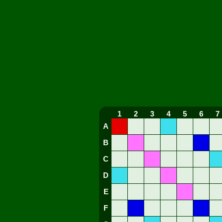
1
2
3
4
5
6
7
A
B
C
D
E
F