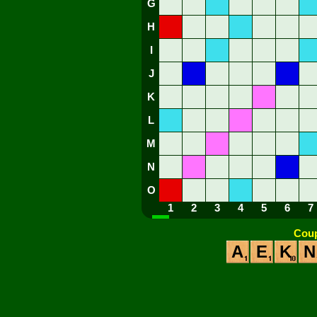
G
H
I
J
K
L
M
N
O
1
2
3
4
5
6
7
Coup
A
E
K
N