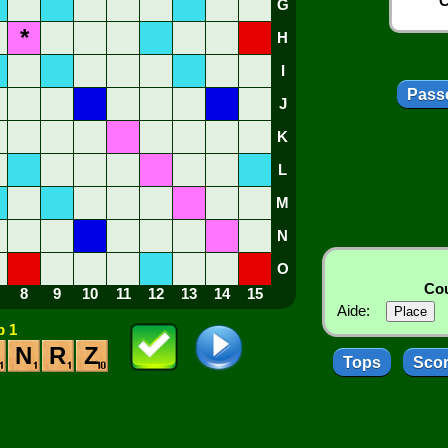
C
G
*
H
I
Passe
J
K
L
M
N
O
Cou
8
9
10
11
12
13
14
15
Aide:
 1
N
R
Z
Tops
Sco