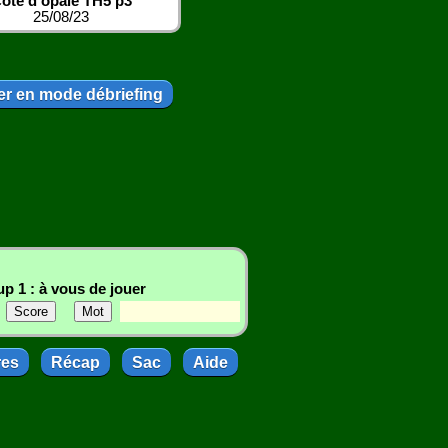
ote d'opale TH5 p3
25/08/23
r en mode débriefing
p 1 : à vous de jouer
res
Récap
Sac
Aide