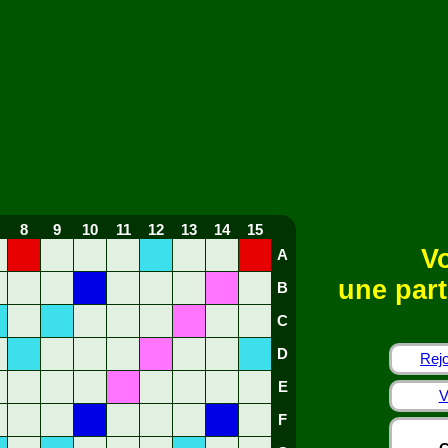
8
9
10
11
12
13
14
15
Vo
A
une part
B
C
D
Rejo
E
V
F