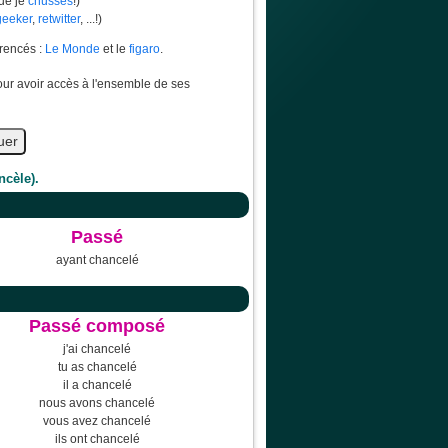
ue je
chusses
!)
geeker
,
retwitter
, ...!)
érencés :
Le Monde
et le
figaro
.
pour avoir accès à l'ensemble de ses
ncèle).
Passé
ayant chancelé
Passé composé
j'ai chancelé
tu as chancelé
il a chancelé
nous avons chancelé
vous avez chancelé
ils ont chancelé