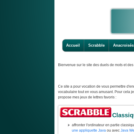
Accueil
Scrabble
Anacroisés
Bienvenue
sur le site des duels de mots et des 
Ce site a pour vocation de vous permettre d'enr
vocabulaire tout en vous amusant. Pour cela j
propose mes jeux de lettres favoris :
Classi
affronter l'ordinateur en partie classiq
une appliquette Java
ou avec
Java We