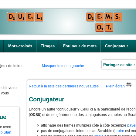
Mots-croisés
Tirages
Fouineur de mots
Conjugateur
Partager ce site :
jeux de lettres.
Masquer le menu gauche
Retour à la liste des dernières nouveautés
Plein écran
ichir votre
e vous
Conjugateur
Encore un autre "conjugueur"? Celui ci a la particularité de reconn
(
ODS8
) et de ne générer que des conjugaisons valables au Scra
que
affichage des formes multiples côte à côte (exemple
paye
ue avec
pas de conjugaisons interdites au Scrabble (
bruire
est mo
b Start