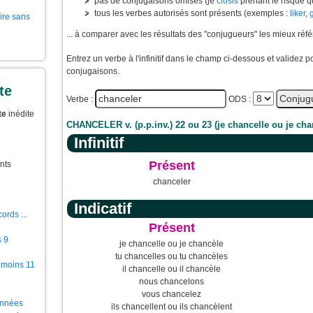
pas de conjugaisons omises (je
closis
prenant le risque q
tous les verbes autorisés sont présents (exemples :
liker
,
aire sans
... à comparer avec les résultats des "conjugueurs" les mieux réf
Entrez un verbe à l'infinitif dans le champ ci-dessous et validez 
conjugaisons.
te
Verbe :
ODS :
te
inédite
CHANCELER v. (p.p.inv.) 22 ou 23 (je chancelle ou je cha
Infinitif
Présent
nts
chanceler
Indicatif
ords ...
Présent
s 9
je chancelle ou je chancèle
tu chancelles ou tu chancèles
 moins 11
il chancelle ou il chancèle
nous chancelons
vous chancelez
ionnées
ils chancellent ou ils chancèlent