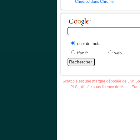
CheerpJ dans Chrome
duel-de-mots
ffsc.fr
web
Scrabble est une marque déposée de J.W. S
PLC, utilisée sous licence de Mattel Eur