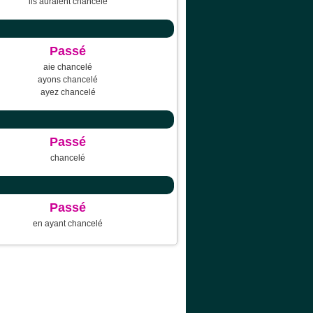
ils auraient chancelé
Passé
aie chancelé
ayons chancelé
ayez chancelé
Passé
chancelé
Passé
en ayant chancelé
Quel ODS
Liens
Mon espace