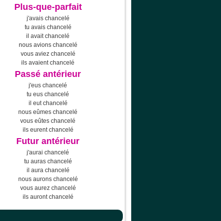
Plus-que-parfait
j'avais chancelé
tu avais chancelé
il avait chancelé
nous avions chancelé
vous aviez chancelé
ils avaient chancelé
Passé antérieur
j'eus chancelé
tu eus chancelé
il eut chancelé
nous eûmes chancelé
vous eûtes chancelé
ils eurent chancelé
Futur antérieur
j'aurai chancelé
tu auras chancelé
il aura chancelé
nous aurons chancelé
vous aurez chancelé
ils auront chancelé