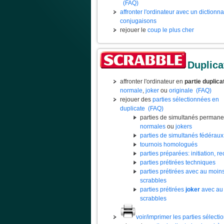
(FAQ)
affronter l'ordinateur avec un dictionn
conjugaisons
rejouer le
coup le plus cher
Duplica
affronter l'ordinateur en
partie duplica
normale
,
joker
ou
originale
(FAQ)
rejouer des
parties sélectionnées en
duplicate
(FAQ)
parties de simultanés permane
normales
ou
jokers
parties de simultanés fédéraux
tournois homologués
parties préparées: initiation, rec
parties prétirées techniques
parties prétirées avec au moin
scrabbles
parties prétirées
joker
avec au
scrabbles
voir/imprimer les parties sélect