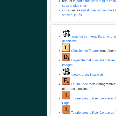
rejouer la
partie duplicate la plus chèr
coup le plus cher
consulter les
statistiques sur les mots 
souvent joués
anacroisés interactifs
,
anacrois
définitions
sélection de Tirages
(entraînem
tirages thématiques avec définit
images
mots-croisés interactifs
Fouineur de mots
("anagrammeur
plus long, cousins, ...)
Tutoriel pour utiliser Java avec 
Edge
Tutoriel pour utiliser Java avec 