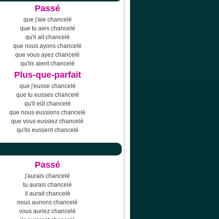
Passé
que j'aie chancelé
que tu aies chancelé
qu'il ait chancelé
que nous ayons chancelé
que vous ayez chancelé
qu'ils aient chancelé
Plus-que-parfait
que j'eusse chancelé
que tu eusses chancelé
qu'il eût chancelé
que nous eussions chancelé
que vous eussiez chancelé
qu'ils eussent chancelé
Passé
j'aurais chancelé
tu aurais chancelé
il aurait chancelé
nous aurions chancelé
vous auriez chancelé