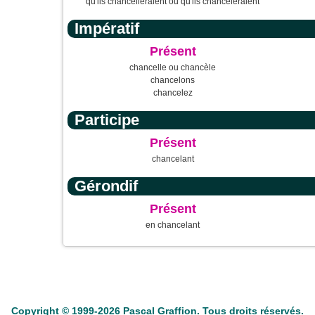
qu'ils chancelleraient ou qu'ils chancèleraient
Impératif
Présent
chancelle ou chancèle
chancelons
chancelez
Participe
Présent
chancelant
Gérondif
Présent
en chancelant
ble
Anacroisés
Mots-croisés
Tirages
Fouineur de mots
Conjugateur
Copyright © 1999-2026 Pascal Graffion. Tous droits réservés.