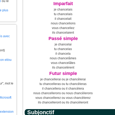
e
ou le
Imparfait
je chancelais
le plus
tu chancelais
il chancelait
nous chancelions
vous chanceliez
ils chancelaient
és avec
Passé simple
je chancelai
tu chancelas
ent)
il chancela
nous chancelâmes
ion et/ou
vous chancelâtes
ils chancelèrent
Futur simple
je chancellerai ou je chancèlerai
", mot le
tu chancelleras ou tu chancèleras
il chancellera ou il chancèlera
nous chancellerons ou nous chancèlerons
Microsoft
vous chancellerez ou vous chancèlerez
ils chancelleront ou ils chancèleront
Subjonctif
l'extension