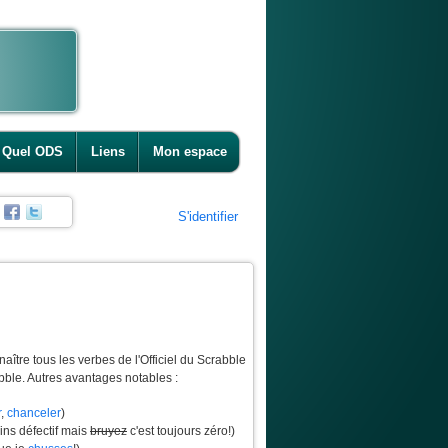
Quel ODS
Liens
Mon espace
S'identifier
aître tous les verbes de l'Officiel du Scrabble
bble. Autres avantages notables :
r
,
chanceler
)
ins défectif mais
bruyez
c'est toujours zéro!)