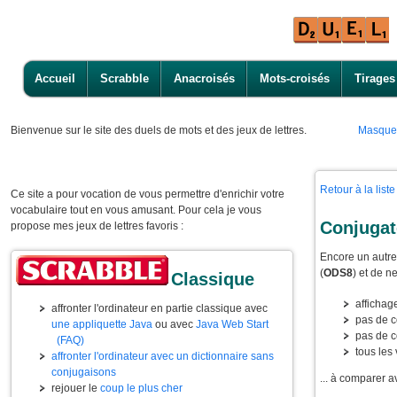
Accueil
Scrabble
Anacroisés
Mots-croisés
Tirages
Bienvenue
sur le site des duels de mots et des jeux de lettres.
Masque
Retour à la lis
Ce site a pour vocation de vous permettre d'enrichir votre
vocabulaire tout en vous amusant. Pour cela je vous
Conjugat
propose mes jeux de lettres favoris :
Encore un autre 
(
ODS8
) et de n
Classique
affichag
affronter l'ordinateur en partie classique avec
pas de c
une appliquette Java
ou avec
Java Web Start
pas de c
(FAQ)
tous les
affronter l'ordinateur avec un dictionnaire sans
conjugaisons
... à comparer a
rejouer le
coup le plus cher