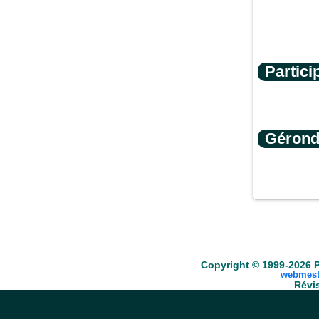
Partici
Gérond
Accueil
Scrabble
Anacroisés
Mots-croisé
Copyright © 1999-2026 P
webmest
Révis