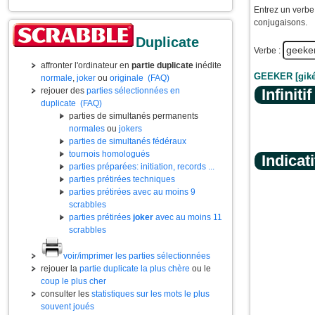
Entrez un verbe 
conjugaisons.
Duplicate
Verbe :
affronter l'ordinateur en
partie duplicate
inédite
GEEKER [giké]
normale
,
joker
ou
originale
(FAQ)
rejouer des
parties sélectionnées en
Infinitif
duplicate
(FAQ)
parties de simultanés permanents
normales
ou
jokers
parties de simultanés fédéraux
tournois homologués
Indicati
parties préparées: initiation, records ...
parties prétirées techniques
parties prétirées avec au moins 9
scrabbles
parties prétirées
joker
avec au moins 11
scrabbles
voir/imprimer les parties sélectionnées
rejouer la
partie duplicate la plus chère
ou le
coup le plus cher
consulter les
statistiques sur les mots le plus
souvent joués