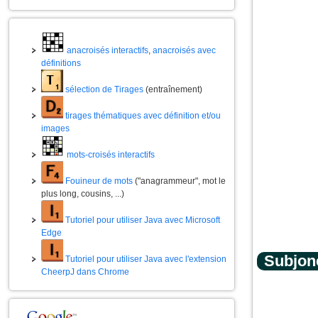
anacroisés interactifs
,
anacroisés avec
définitions
sélection de Tirages
(entraînement)
tirages thématiques avec définition et/ou
images
mots-croisés interactifs
Fouineur de mots
("anagrammeur", mot le
plus long, cousins, ...)
Tutoriel pour utiliser Java avec Microsoft
Edge
Subjonc
Tutoriel pour utiliser Java avec l'extension
CheerpJ dans Chrome