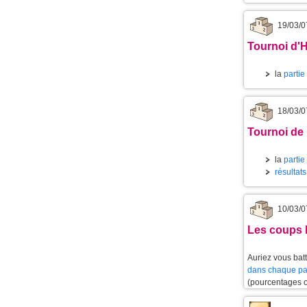
19/03/0
Tournoi d'
la
partie
18/03/0
Tournoi de
la
partie
résultat
10/03/0
Les coups l
Auriez vous batt
dans chaque pa
(pourcentages 