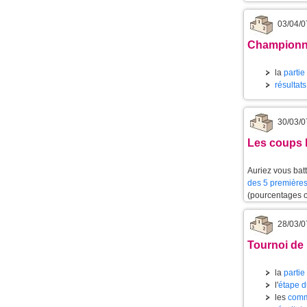
03/04/0
Championnat
la
partie
résultat
30/03/0
Les coups l
Auriez vous batt
des 5 premières
(pourcentages 
28/03/0
Tournoi de 
la
partie
l'
étape d
les
comm