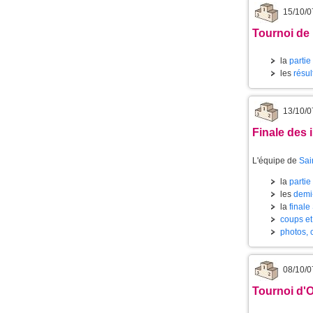
15/10/0
Tournoi de
la
partie
les
résul
13/10/0
Finale des 
L'équipe de
Sai
la
partie
les
demi-
la
finale
coups et
photos, c
08/10/0
Tournoi d'O