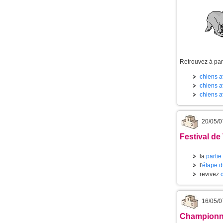
Retrouvez à part
chiens av
chiens av
chiens a
20/05/0
Festival de
la
partie
l'
étape d
revivez
16/05/0
Championnat