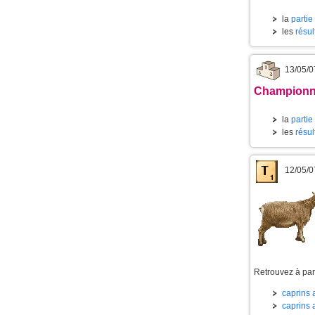
la
partie
les
résul
13/05/0
Championnat
la
partie
les
résul
12/05/0
Retrouvez à part
caprins a
caprins a