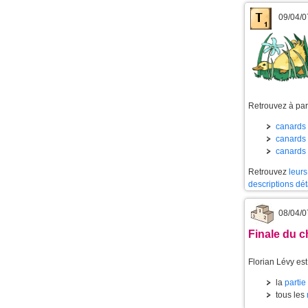
09/04/0
Retrouvez à part
canards 
canards 
canards 
Retrouvez
leurs
descriptions dét
08/04/0
Finale du c
Florian Lévy es
la
partie
tous les