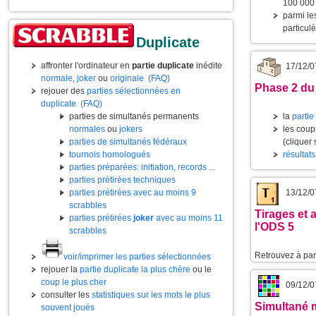
100 000 
parmi l
particul
Duplicate
affronter l'ordinateur en
partie duplicate
inédite
17/12/0
normale
,
joker
ou
originale
(FAQ)
Phase 2 du
rejouer des
parties sélectionnées en
duplicate
(FAQ)
parties de simultanés permanents
la
partie
normales
ou
jokers
les coup
parties de simultanés fédéraux
(cliquer
tournois homologués
résultats
parties préparées: initiation, records ...
parties prétirées techniques
parties prétirées avec au moins 9
13/12/0
scrabbles
Tirages et 
parties prétirées
joker
avec au moins 11
l'ODS 5
scrabbles
Retrouvez à part
voir/imprimer les parties sélectionnées
rejouer la
partie duplicate la plus chère
ou le
coup le plus cher
09/12/0
consulter les
statistiques sur les mots le plus
Simultané m
souvent joués