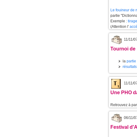
Le
fouineur de 
partie "Dictionn
Exemple :
tirag
(Attention l'
accè
11/11/0
Tournoi de
la
partie
résultat
11/11/0
Une PHO d
Retrouvez à part
06/11/0
Festival d'