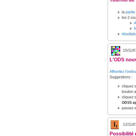
la
partie
les 2 cou
résultat
15/11/0
L'
ODS
nouv
Affrontez l'ordi
Suggestions :
cliquez 
bouton a
cliquez 
ODS5 app
passez e
12/11/0
Possibilité d