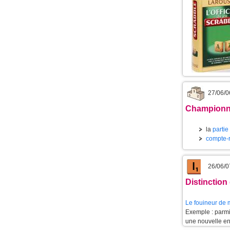
27/06/0
Championna
la
partie
compte-
26/06/0
Distinctio
Le
fouineur de 
Exemple : parmi
une nouvelle e