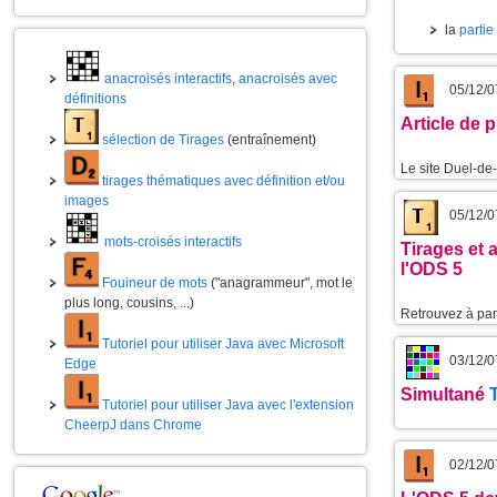
la
partie
anacroisés interactifs
,
anacroisés avec
05/12/0
définitions
Article de 
sélection de Tirages
(entraînement)
Le site Duel-de
tirages thématiques avec définition et/ou
images
05/12/0
mots-croisés interactifs
Tirages et 
l'ODS 5
Fouineur de mots
("anagrammeur", mot le
plus long, cousins, ...)
Retrouvez à part
Tutoriel pour utiliser Java avec Microsoft
03/12/0
Edge
Simultané
Tutoriel pour utiliser Java avec l'extension
CheerpJ dans Chrome
02/12/0