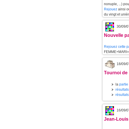
nonuple, ...) po
Rejouez
ainsi 
du vingt et uniè
30/09/0
Nouvelle pa
Rejouez cette p
FEMME+MARI=
18/09/0
Tournoi de
la
partie
résultat
résultat
16/09/0
Jean-Louis 