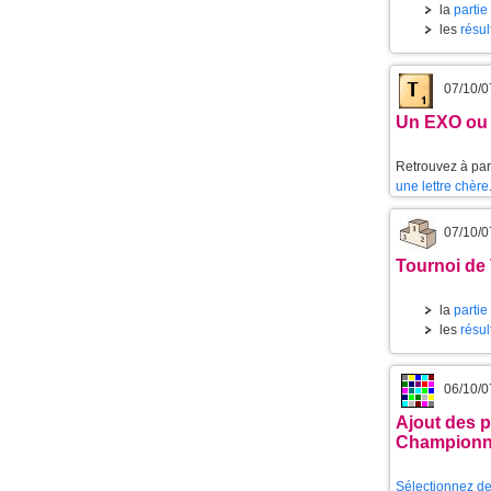
la
partie
les
résul
07/10/0
Un EXO ou 
Retrouvez à part
une lettre chère
07/10/0
Tournoi de 
la
partie
les
résul
06/10/0
Ajout des p
Championn
Sélectionnez de