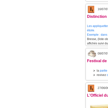
16/07/0
Distinction
Les appliquettes
étoile.
Exemple : dans 
Bresse, (liste 
affichés suivi d
08/07/0
Festival de 
la
partie
revivez
27/06/0
L'Officiel 