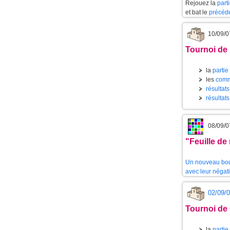
Rejouez la
part
et bat le
précéd
10/09/0
Tournoi de
la
partie
les
comm
résultat
résultat
08/09/0
"Feuille de
Un nouveau bout
avec leur négati
02/09/
Tournoi de
la
partie