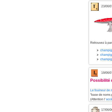
23/06/0
Retrouvez à part
champign
champign
champign
19/06/0
Possibilité
Le
fouineur de 
"base de noms pr
(Attention l'
accè
17/06/0