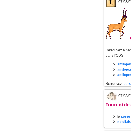
07/03/0
Retrouvez à part
dans l'ODS:
antilopes
antilopes
antilope
Retrouvez
leurs
07/03/0
Tournoi des
la
partie
résultat