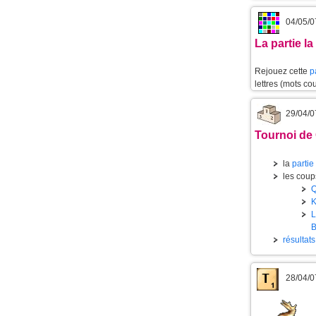
04/05/0
La partie l
Rejouez cette
p
lettres (mots cou
29/04/0
Tournoi de 
la
partie
les coups
résultat
28/04/0