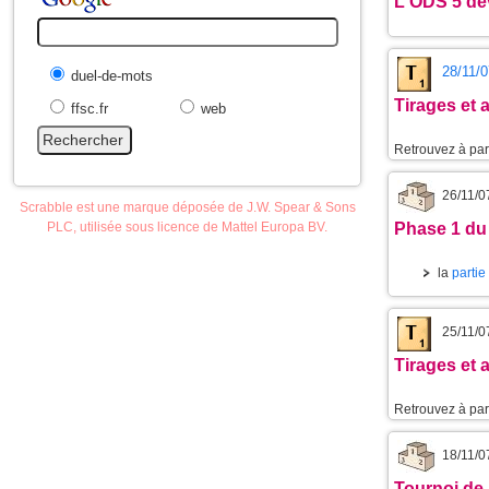
L'
ODS 5
dev
28/11/0
duel-de-mots
Tirages et
ffsc.fr
web
Retrouvez à part
26/11/0
Scrabble est une marque déposée de J.W. Spear & Sons
PLC, utilisée sous licence de Mattel Europa BV.
Phase 1 du
la
partie
25/11/0
Tirages et
Retrouvez à part
18/11/0
Tournoi de