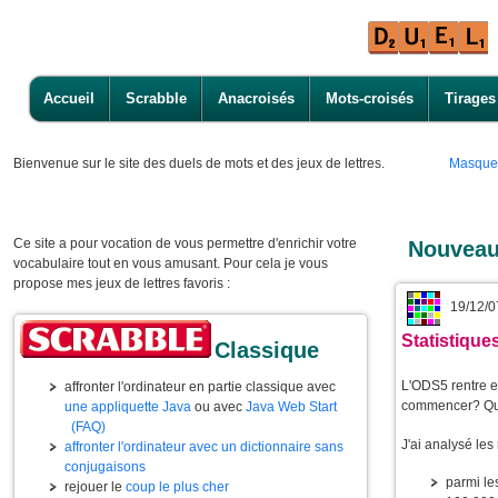
Accueil
Scrabble
Anacroisés
Mots-croisés
Tirages
Bienvenue
sur le site des duels de mots et des jeux de lettres.
Masque
Ce site a pour vocation de vous permettre d'enrichir votre
Nouveau
vocabulaire tout en vous amusant. Pour cela je vous
propose mes jeux de lettres favoris :
19/12/0
Statistiqu
Classique
L'ODS5 rentre e
affronter l'ordinateur en partie classique avec
commencer? Que
une appliquette Java
ou avec
Java Web Start
(FAQ)
J'ai analysé le
affronter l'ordinateur avec un dictionnaire sans
conjugaisons
parmi l
rejouer le
coup le plus cher