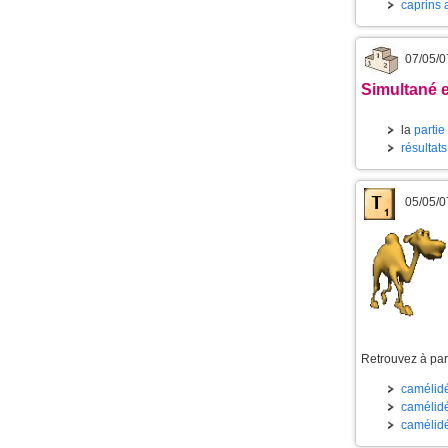
caprins 
07/05/0
Simultané e
la
partie
résultats
05/05/0
Retrouvez à part
camélidé
camélidé
camélidé