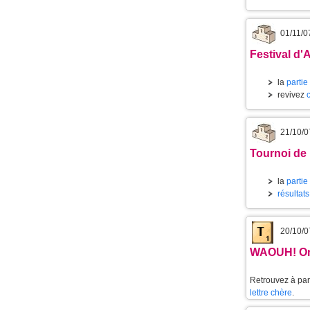
01/11/0
Festival d'
la
partie
revivez
21/10/0
Tournoi de
la
partie
résultat
20/10/0
WAOUH! On
Retrouvez à part
lettre chère
.