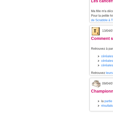
Les cancer
Ma fille m'a dé
Pour la petite h
de Scrabble à T
13/04/0
Comment se
Retrouvez à part
céréales 
céréales 
céréales
Retrouvez
leurs
09/04/0
Championnat
la
partie
résultats