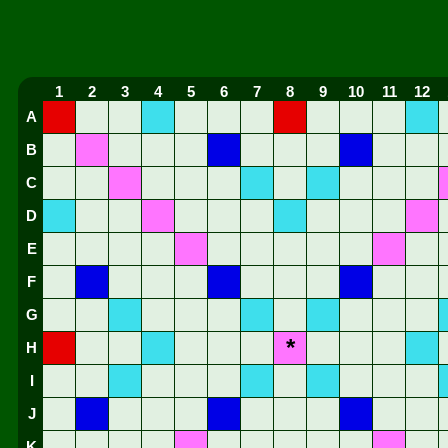
1
2
3
4
5
6
7
8
9
10
11
12
A
B
C
D
E
F
G
*
H
I
J
K