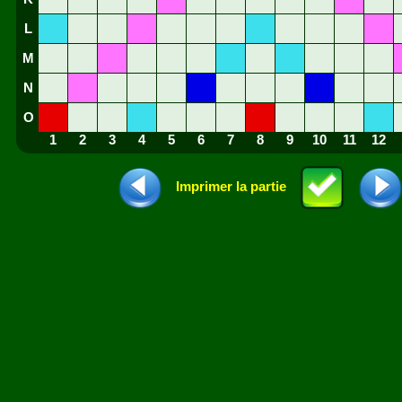
L
M
N
O
1
2
3
4
5
6
7
8
9
10
11
12
Imprimer la partie