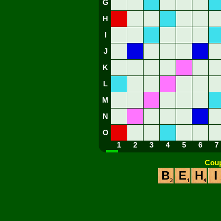
G
H
I
J
K
L
M
N
O
1
2
3
4
5
6
7
Coup
B
E
H
I