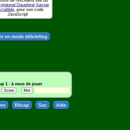
tre de l'excellent site du
 régional Dauphiné-Savoie
scrabble
, pour son code
JavaScript
r en mode débriefing
p 1 : à vous de jouer
res
Récap
Sac
Aide