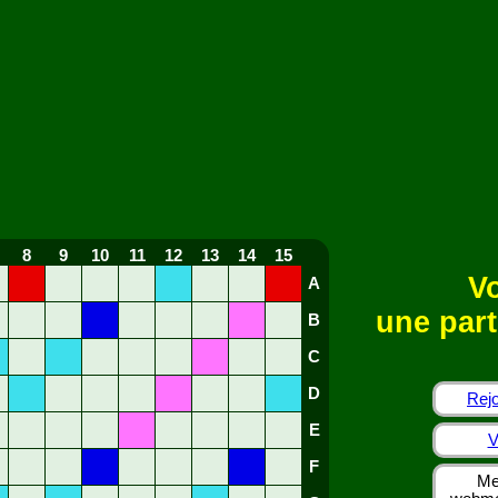
8
9
10
11
12
13
14
15
Vo
A
une part
B
C
D
Rejo
E
V
F
Me