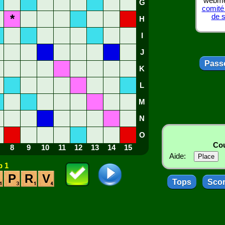
webmes
G
comité
*
de 
H
I
J
Passe
K
L
M
N
O
Cou
8
9
10
11
12
13
14
15
Aide:
 1
P
R
V
Tops
Sco