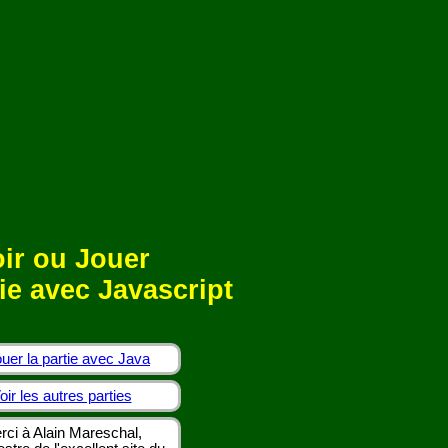
ir ou Jouer
ie avec Javascript
uer la partie avec Java
oir les autres parties
rci à Alain Mareschal,