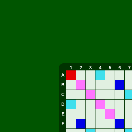
1
2
3
4
5
6
7
A
B
C
D
E
F