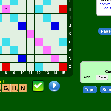
webmes
G
comité
*
de 
H
I
J
Passe
K
L
M
N
O
Cou
8
9
10
11
12
13
14
15
Aide:
 1
G
H
N
Tops
Sco