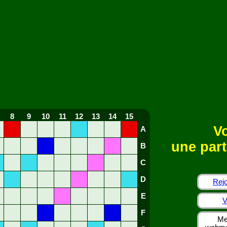
8
9
10
11
12
13
14
15
Vo
A
une part
B
C
D
Rejo
E
V
F
Me