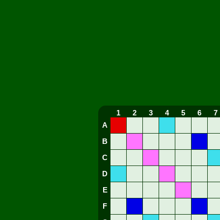
1
2
3
4
5
6
7
A
B
C
D
E
F