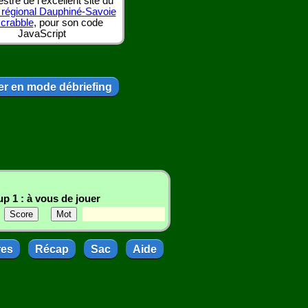
tre de l'excellent site du
 régional Dauphiné-Savoie
scrabble
, pour son code
JavaScript
r en mode débriefing
p 1 : à vous de jouer
res
Récap
Sac
Aide