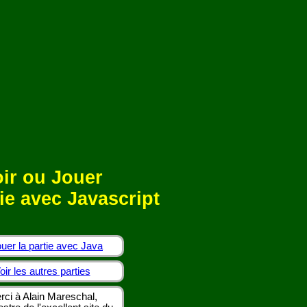
ir ou Jouer
ie avec Javascript
uer la partie avec Java
oir les autres parties
rci à Alain Mareschal,