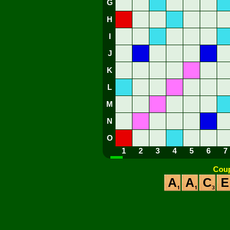
G
H
I
J
K
L
M
N
O
1
2
3
4
5
6
7
Coup
A
A
C
E