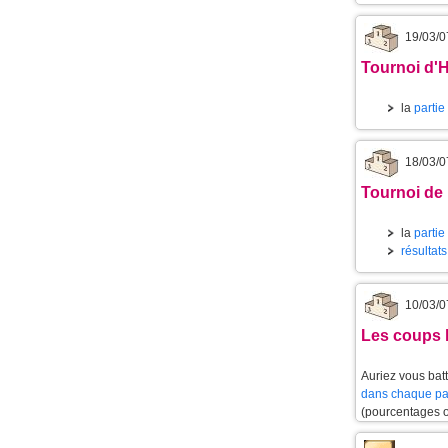
19/03/0
Tournoi d'
la
partie
18/03/0
Tournoi de
la
partie
résultat
10/03/0
Les coups l
Auriez vous batt
dans chaque pa
(pourcentages 