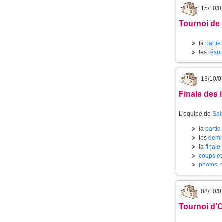
15/10/0
Tournoi de
la
partie
les
résul
13/10/0
Finale des 
L'équipe de
Sai
la
partie
les
demi-
la
finale
coups et
photos, c
08/10/0
Tournoi d'O