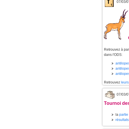
07/03/0
Retrouvez à part
dans l'ODS:
antilopes
antilopes
antilope
Retrouvez
leurs
07/03/0
Tournoi des
la
partie
résultat