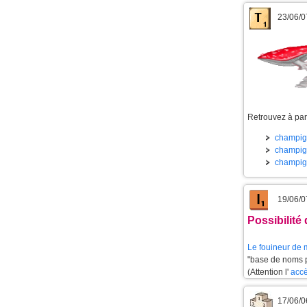
23/06/0
Retrouvez à part
champign
champign
champign
19/06/0
Possibilité
Le
fouineur de 
"base de noms pr
(Attention l'
accè
17/06/0