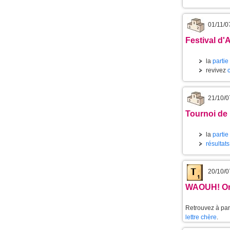
01/11/0
Festival d'
la
partie
revivez
21/10/0
Tournoi de
la
partie
résultat
20/10/0
WAOUH! On
Retrouvez à part
lettre chère
.