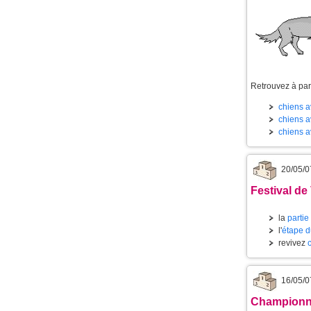
Retrouvez à part
chiens av
chiens av
chiens a
20/05/0
Festival de
la
partie
l'
étape d
revivez
16/05/0
Championnat