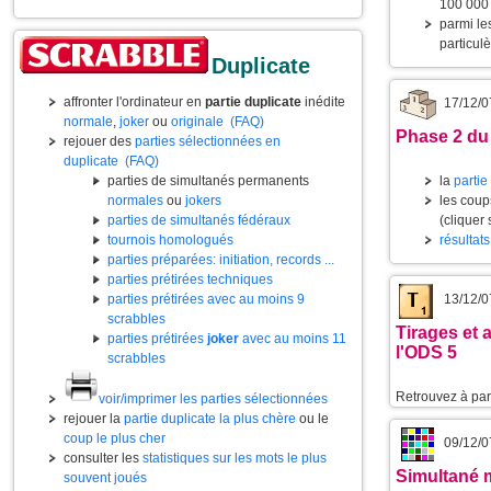
100 000 
parmi l
particul
Duplicate
affronter l'ordinateur en
partie duplicate
inédite
17/12/0
normale
,
joker
ou
originale
(FAQ)
Phase 2 du
rejouer des
parties sélectionnées en
duplicate
(FAQ)
parties de simultanés permanents
la
partie
normales
ou
jokers
les coup
parties de simultanés fédéraux
(cliquer
tournois homologués
résultats
parties préparées: initiation, records ...
parties prétirées techniques
parties prétirées avec au moins 9
13/12/0
scrabbles
Tirages et 
parties prétirées
joker
avec au moins 11
l'ODS 5
scrabbles
Retrouvez à part
voir/imprimer les parties sélectionnées
rejouer la
partie duplicate la plus chère
ou le
coup le plus cher
09/12/0
consulter les
statistiques sur les mots le plus
Simultané m
souvent joués