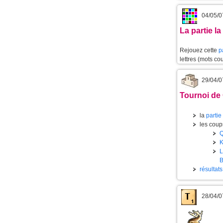
04/05/0
La partie l
Rejouez cette
p
lettres (mots cou
29/04/0
Tournoi de 
la
partie
les coups
résultat
28/04/0