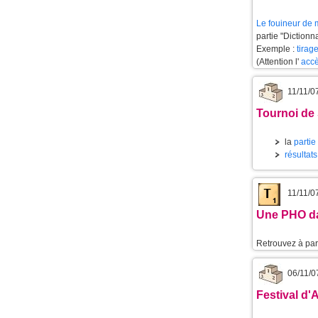
Le
fouineur de 
partie "Dictionn
Exemple :
tirag
(Attention l'
accè
11/11/0
Tournoi de
la
partie
résultat
11/11/0
Une PHO d
Retrouvez à part
06/11/0
Festival d'