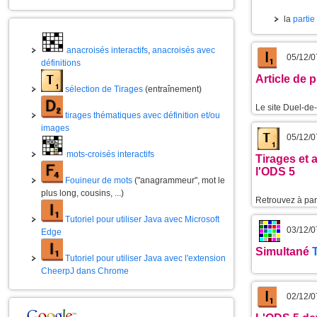
la
partie
anacroisés interactifs
,
anacroisés avec
05/12/0
définitions
Article de 
sélection de Tirages
(entraînement)
Le site Duel-de
tirages thématiques avec définition et/ou
images
05/12/0
mots-croisés interactifs
Tirages et 
l'ODS 5
Fouineur de mots
("anagrammeur", mot le
plus long, cousins, ...)
Retrouvez à part
Tutoriel pour utiliser Java avec Microsoft
03/12/0
Edge
Simultané
Tutoriel pour utiliser Java avec l'extension
CheerpJ dans Chrome
02/12/0