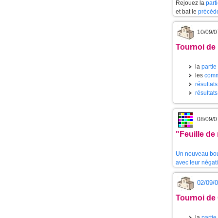
Rejouez la
part
et bat le
précéd
10/09/0
Tournoi de
la
partie
les
comm
résultat
résultat
08/09/0
"Feuille de
Un nouveau bout
avec leur négati
02/09/
Tournoi de
la
partie