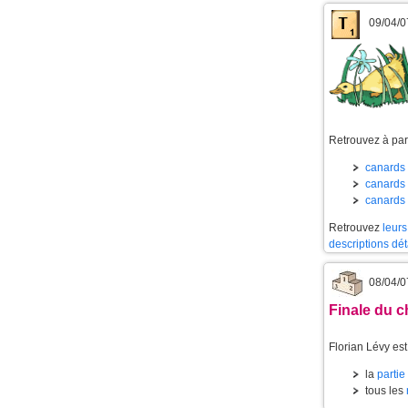
09/04/0
Retrouvez à part
canards 
canards 
canards 
Retrouvez
leurs
descriptions dét
08/04/0
Finale du c
Florian Lévy es
la
partie
tous les