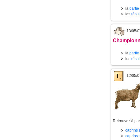
la
partie
les
résul
13/05/0
Championnat
la
partie
les
résul
12/05/0
Retrouvez à part
caprins a
caprins a