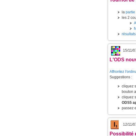
la
partie
les 2 cou
résultat
15/11/0
L'
ODS
nouv
Affrontez l'ordi
Suggestions :
cliquez 
bouton a
cliquez 
ODS5 app
passez e
12/11/0
Possibilité d