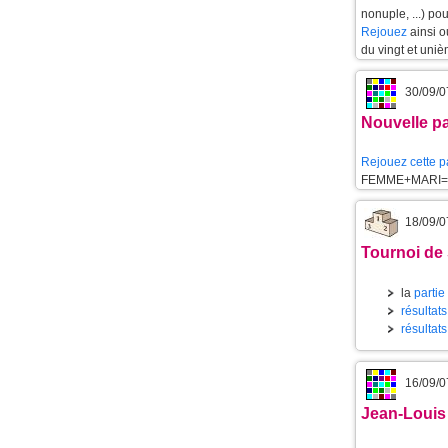
nonuple, ...) po
Rejouez
ainsi 
du vingt et uniè
30/09/0
Nouvelle pa
Rejouez cette p
FEMME+MARI=
18/09/0
Tournoi de
la
partie
résultat
résultat
16/09/0
Jean-Louis 