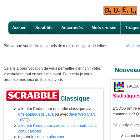
Accueil
Scrabble
Anacroisés
Mots-croisés
Tirages
Bienvenue
sur le site des duels de mots et des jeux de lettres.
Masque
Ce site a pour vocation de vous permettre d'enrichir votre
Nouveau
vocabulaire tout en vous amusant. Pour cela je vous
propose mes jeux de lettres favoris :
19/12/0
Statistiqu
Classique
L'ODS5 rentre e
affronter l'ordinateur en partie classique avec
commencer? Que
une appliquette Java
ou avec
Java Web Start
(FAQ)
J'ai analysé le
affronter l'ordinateur avec un dictionnaire sans
conjugaisons
parmi l
rejouer le
coup le plus cher