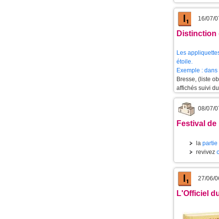
16/07/0
Distinction
Les appliquettes
étoile.
Exemple : dans 
Bresse, (liste 
affichés suivi d
08/07/0
Festival de 
la
partie
revivez
27/06/0
L'Officiel 