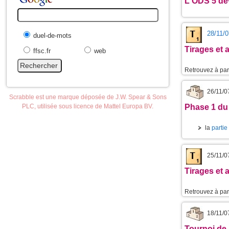
L'
ODS 5
dev
28/11/0
duel-de-mots
Tirages et
ffsc.fr
web
Retrouvez à part
26/11/0
Scrabble est une marque déposée de J.W. Spear & Sons
PLC, utilisée sous licence de Mattel Europa BV.
Phase 1 du
la
partie
25/11/0
Tirages et
Retrouvez à part
18/11/0
Tournoi de