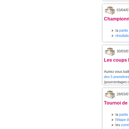
03/04/0
Championnat
la
partie
résultat
30/03/0
Les coups l
Auriez vous batt
des 5 premières
(pourcentages 
28/03/0
Tournoi de 
la
partie
l'
étape d
les
comm