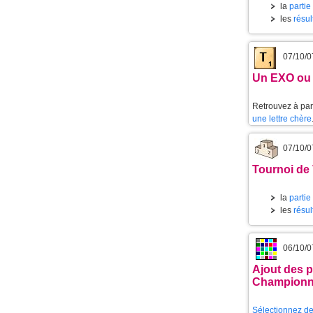
la
partie
les
résul
07/10/0
Un EXO ou 
Retrouvez à part
une lettre chère
07/10/0
Tournoi de 
la
partie
les
résul
06/10/0
Ajout des p
Championn
Sélectionnez de