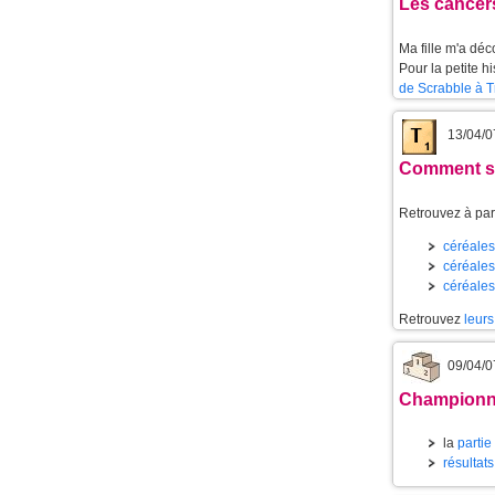
Les cancer
Ma fille m'a dé
Pour la petite h
de Scrabble à T
13/04/0
Comment se
Retrouvez à part
céréales 
céréales 
céréales
Retrouvez
leurs
09/04/0
Championnat
la
partie
résultats