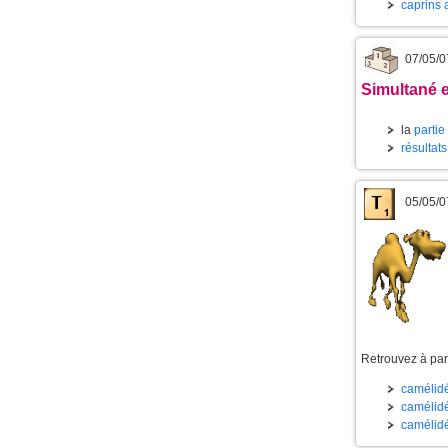
caprins 
07/05/0
Simultané e
la
partie
résultats
05/05/0
Retrouvez à part
camélidé
camélidé
camélidé