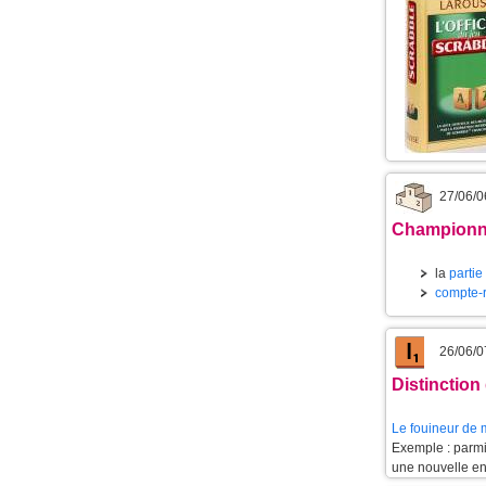
27/06/0
Championna
la
partie
compte-
26/06/0
Distinctio
Le
fouineur de 
Exemple : parmi
une nouvelle e