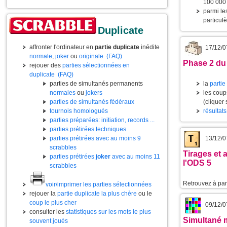
100 000 
parmi l
particul
Duplicate
affronter l'ordinateur en
partie duplicate
inédite
17/12/0
normale
,
joker
ou
originale
(FAQ)
Phase 2 du
rejouer des
parties sélectionnées en
duplicate
(FAQ)
parties de simultanés permanents
la
partie
normales
ou
jokers
les coup
parties de simultanés fédéraux
(cliquer
tournois homologués
résultats
parties préparées: initiation, records ...
parties prétirées techniques
parties prétirées avec au moins 9
13/12/0
scrabbles
Tirages et 
parties prétirées
joker
avec au moins 11
l'ODS 5
scrabbles
Retrouvez à part
voir/imprimer les parties sélectionnées
rejouer la
partie duplicate la plus chère
ou le
coup le plus cher
09/12/0
consulter les
statistiques sur les mots le plus
Simultané m
souvent joués