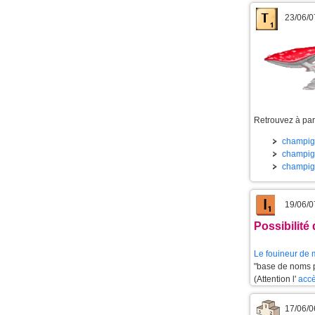
23/06/0
Retrouvez à part
champign
champign
champign
19/06/0
Possibilité
Le
fouineur de 
"base de noms pr
(Attention l'
accè
17/06/0