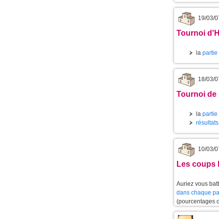
19/03/0
Tournoi d'
la
partie
18/03/0
Tournoi de
la
partie
résultat
10/03/0
Les coups l
Auriez vous batt
dans chaque pa
(pourcentages 