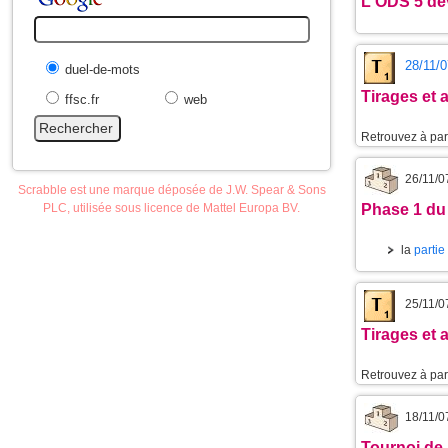
L'
ODS 5
dev
28/11/0
duel-de-mots
Tirages et
ffsc.fr
web
Retrouvez à part
26/11/0
Scrabble est une marque déposée de J.W. Spear & Sons
PLC, utilisée sous licence de Mattel Europa BV.
Phase 1 du
la
partie
25/11/0
Tirages et
Retrouvez à part
18/11/0
Tournoi de