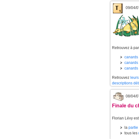
09/04/0
Retrouvez à part
canards 
canards 
canards 
Retrouvez
leurs
descriptions dét
08/04/0
Finale du c
Florian Lévy es
la
partie
tous les