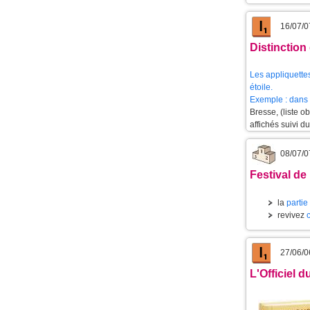
16/07/0
Distinction
Les appliquettes
étoile.
Exemple : dans 
Bresse, (liste 
affichés suivi d
08/07/0
Festival de 
la
partie
revivez
27/06/0
L'Officiel 