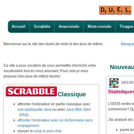
Accueil
Scrabble
Anacroisés
Mots-croisés
Tirages
Bienvenue
sur le site des duels de mots et des jeux de lettres.
Masque
Ce site a pour vocation de vous permettre d'enrichir votre
Nouveau
vocabulaire tout en vous amusant. Pour cela je vous
propose mes jeux de lettres favoris :
19/12/0
Statistiqu
Classique
L'ODS5 rentre e
affronter l'ordinateur en partie classique avec
commencer? Que
une appliquette Java
ou avec
Java Web Start
(FAQ)
J'ai analysé le
affronter l'ordinateur avec un dictionnaire sans
conjugaisons
parmi l
rejouer le
coup le plus cher