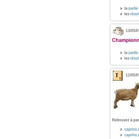
la
partie
les
résul
13/05/0
Championnat
la
partie
les
résul
12/05/0
Retrouvez à part
caprins a
caprins a