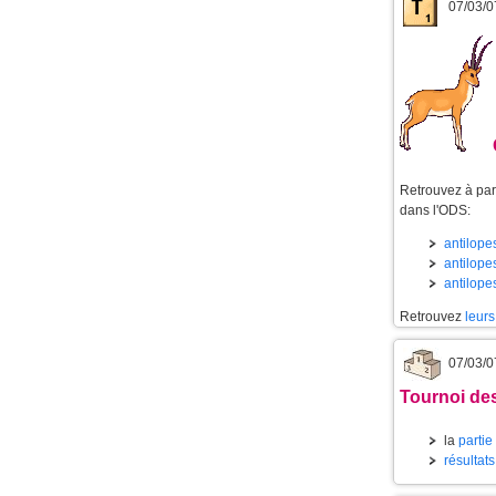
07/03/0
Retrouvez à part
dans l'ODS:
antilopes
antilopes
antilope
Retrouvez
leurs
07/03/0
Tournoi des
la
partie
résultat