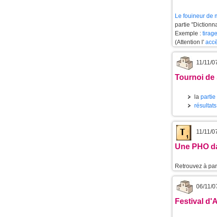
Le
fouineur de 
partie "Dictionn
Exemple :
tirag
(Attention l'
accè
11/11/0
Tournoi de
la
partie
résultat
11/11/0
Une PHO d
Retrouvez à part
06/11/0
Festival d'