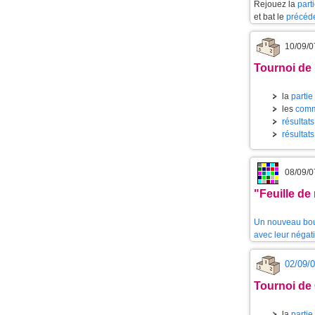
Rejouez la
part
et bat le
précéd
10/09/0
Tournoi de
la
partie
les
comm
résultat
résultat
08/09/0
"Feuille de
Un nouveau bout
avec leur négati
02/09/
Tournoi de
la
partie