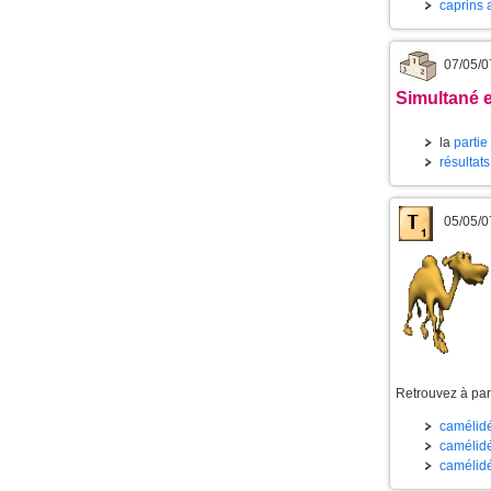
caprins 
07/05/0
Simultané e
la
partie
résultats
05/05/0
Retrouvez à part
camélidé
camélidé
camélidé