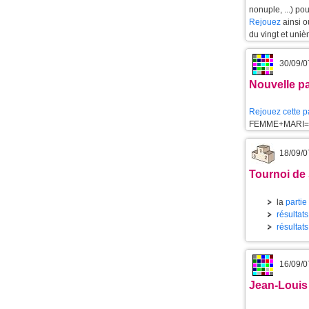
nonuple, ...) po
Rejouez
ainsi 
du vingt et uniè
30/09/0
Nouvelle pa
Rejouez cette p
FEMME+MARI=
18/09/0
Tournoi de
la
partie
résultat
résultat
16/09/0
Jean-Louis 