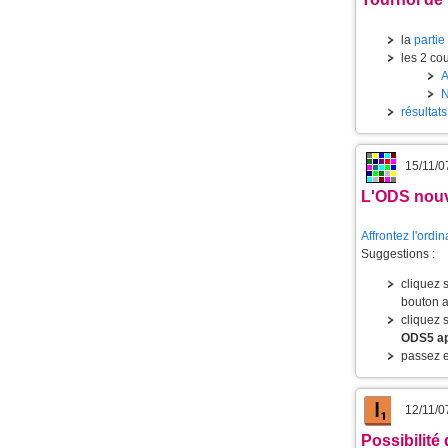
la
partie
les 2 cou
résultat
15/11/0
L'
ODS
nouv
Affrontez l'ordi
Suggestions :
cliquez 
bouton a
cliquez 
ODS5 app
passez e
12/11/0
Possibilité d