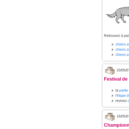
Retrouvez à part
chiens av
chiens av
chiens a
20/05/0
Festival de
la
partie
l'
étape d
revivez
16/05/0
Championnat