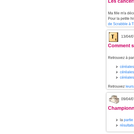
Les cancer
Ma fille m'a dé
Pour la petite h
de Scrabble à T
13/04/0
Comment se
Retrouvez à part
céréales 
céréales 
céréales
Retrouvez
leurs
09/04/0
Championnat
la
partie
résultats