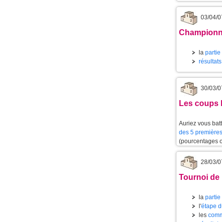
03/04/0
Championnat
la
partie
résultat
30/03/0
Les coups l
Auriez vous batt
des 5 premières
(pourcentages 
28/03/0
Tournoi de 
la
partie
l'
étape d
les
comm