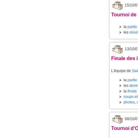
15/10/0
Tournoi de
la
partie
les
résul
13/10/0
Finale des 
L'équipe de
Sai
la
partie
les
demi-
la
finale
coups et
photos, c
08/10/0
Tournoi d'O