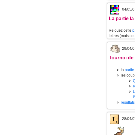
04/05/0
La partie l
Rejouez cette
p
lettres (mots cou
29/04/0
Tournoi de 
la
partie
les coups
résultat
28/04/0