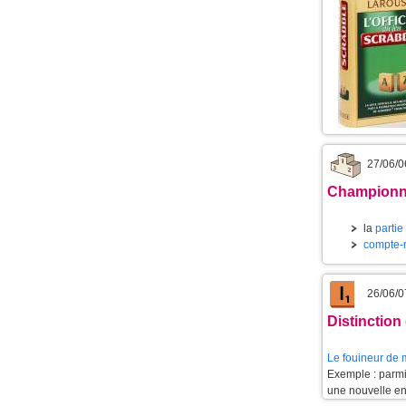
27/06/0
Championna
la
partie
compte-
26/06/0
Distinctio
Le
fouineur de 
Exemple : parmi
une nouvelle e