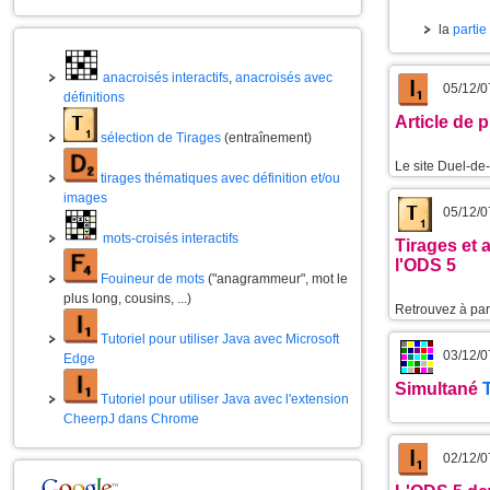
la
partie
anacroisés interactifs
,
anacroisés avec
05/12/0
définitions
Article de 
sélection de Tirages
(entraînement)
Le site Duel-de
tirages thématiques avec définition et/ou
images
05/12/0
mots-croisés interactifs
Tirages et 
l'ODS 5
Fouineur de mots
("anagrammeur", mot le
plus long, cousins, ...)
Retrouvez à part
Tutoriel pour utiliser Java avec Microsoft
03/12/0
Edge
Simultané
Tutoriel pour utiliser Java avec l'extension
CheerpJ dans Chrome
02/12/0