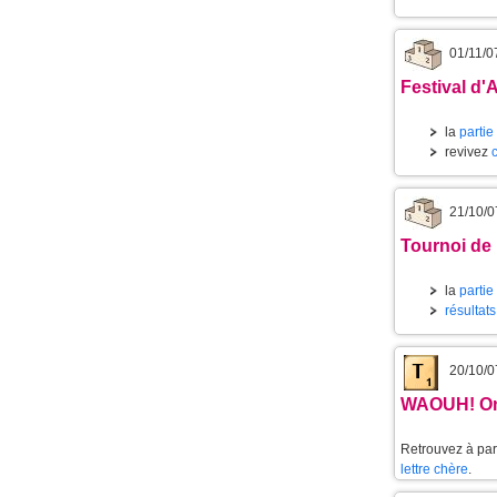
01/11/0
Festival d'
la
partie
revivez
21/10/0
Tournoi de
la
partie
résultat
20/10/0
WAOUH! On
Retrouvez à part
lettre chère
.