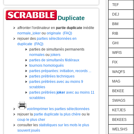
TEF
DEJ
Duplicate
BIM
affronter l'ordinateur en
partie duplicate
inédite
normale
,
joker
ou
originale
(FAQ)
RIB
rejouer des
parties sélectionnées en
GHI
duplicate
(FAQ)
parties de simultanés permanents
WIFIS
normales
ou
jokers
parties de simultanés fédéraux
FIX
tournois homologués
parties préparées: initiation, records ...
WAQFS
parties prétirées techniques
MAG
parties prétirées avec au moins 9
scrabbles
BEKEE
parties prétirées
joker
avec au moins 11
scrabbles
SWAGS
voir/imprimer les parties sélectionnées
KETJES
rejouer la
partie duplicate la plus chère
ou le
coup le plus cher
BEKEES
consulter les
statistiques sur les mots le plus
WELSHS
souvent joués