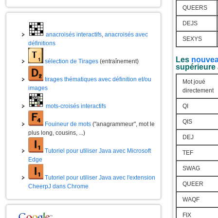
QUEERS
DEJS
anacroisés interactifs
,
anacroisés avec
SEXYS
définitions
Les
nouvea
sélection de Tirages
(entraînement)
supérieure 
tirages thématiques avec définition et/ou
Mot joué
images
directement
mots-croisés interactifs
QI
QIS
Fouineur de mots
("anagrammeur", mot le
plus long, cousins, ...)
DEJ
Tutoriel pour utiliser Java avec Microsoft
TEF
Edge
SWAG
Tutoriel pour utiliser Java avec l'extension
QUEER
CheerpJ dans Chrome
WAQF
FIX