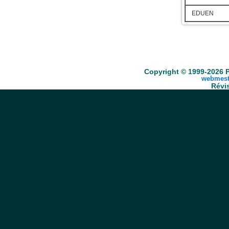
EDUEN
Accueil
Scrabble
Anacroisés
Mots-croisé
Copyright © 1999-2026 P
webmest
Révis