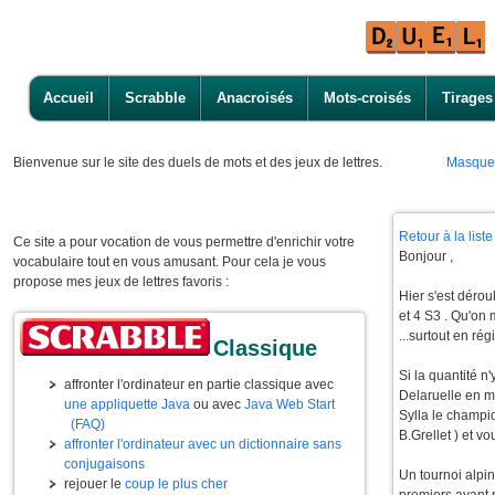
Accueil
Scrabble
Anacroisés
Mots-croisés
Tirages
Bienvenue
sur le site des duels de mots et des jeux de lettres.
Masque
Retour à la lis
Ce site a pour vocation de vous permettre d'enrichir votre
Bonjour ,
vocabulaire tout en vous amusant. Pour cela je vous
propose mes jeux de lettres favoris :
Hier s'est dérou
et 4 S3 . Qu'on 
...surtout en ré
Classique
Si la quantité n
affronter l'ordinateur en partie classique avec
Delaruelle en m
une appliquette Java
ou avec
Java Web Start
Sylla le champio
(FAQ)
B.Grellet ) et v
affronter l'ordinateur avec un dictionnaire sans
conjugaisons
Un tournoi alpin
rejouer le
coup le plus cher