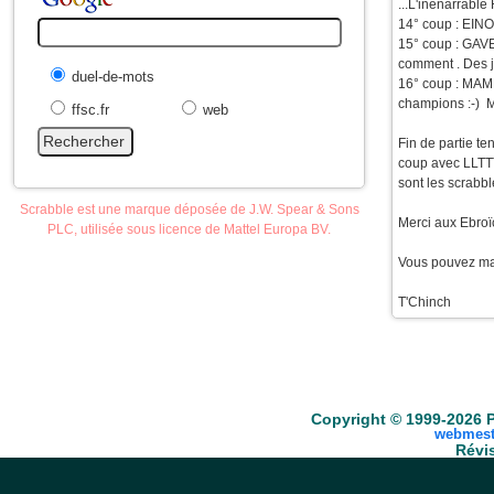
...L'inénarrable
14° coup : EINO
15° coup : GAVE
comment . Des j
duel-de-mots
16° coup : MAME
champions :-) 
ffsc.fr
web
Fin de partie te
coup avec LLTTTU
sont les scrabbl
Scrabble est une marque déposée de J.W. Spear & Sons
Merci aux Ebroïc
PLC, utilisée sous licence de Mattel Europa BV.
Vous pouvez mai
T'Chinch
Accueil
Scrabble
Anacroisés
Mots-croisé
Copyright © 1999-2026 P
webmest
Révis