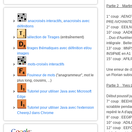
Partie 2 Martin
1° coup : AENOT
anacroisés interactifs
,
anacroisés avec
PRE-/VOYANTE , 
définitions
2° coup : EEILN
10° coup : AADIL
sélection de Tirages
(entraînement)
...Duo d'Auréli
intégrale . Bell
tirages thématiques avec définition et/ou
13° coup : IIINP
images
INSIPIdE en A1 
15° coup : AFIL
mots-croisés interactifs
Une erreur de c
un Florian subis
Fouineur de mots
("anagrammeur", mot le
plus long, cousins, ...)
Partie 3 Yves 
Tutoriel pour utiliser Java avec Microsoft
Début poussif 
Edge
7° coup : BEEHI
scrabble pendant
Tutoriel pour utiliser Java avec l'extension
repéré le A d'a
CheerpJ dans Chrome
8° coup : EEGIP
10° coup : ADI
12° coup : EEFO