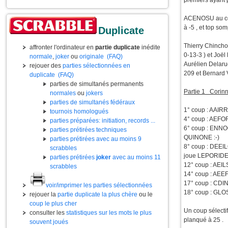
premiers ayant 
ACENOSU au cou
à -5 , et top so
Duplicate
Thierry Chinchol
affronter l'ordinateur en
partie duplicate
inédite
0-13-3 ) et Joël
normale
,
joker
ou
originale
(FAQ)
Aurélien Delarue
rejouer des
parties sélectionnées en
209 et Bernard V
duplicate
(FAQ)
parties de simultanés permanents
Partie 1 Corinn
normales
ou
jokers
parties de simultanés fédéraux
1° coup : AAIRR
tournois homologués
4° coup : AEFOR
parties préparées: initiation, records ...
6° coup : ENNO
parties prétirées techniques
QUINONE :-)
parties prétirées avec au moins 9
8° coup : DEEIL
scrabbles
joue LEPORIDE ..
parties prétirées
joker
avec au moins 11
12° coup : AEILS
scrabbles
14° coup : AEEFI
17° coup : CDINO
voir/imprimer les parties sélectionnées
18° coup : GLOS
rejouer la
partie duplicate la plus chère
ou le
coup le plus cher
Un coup sélectif
consulter les
statistiques sur les mots le plus
planqué à 25 .
souvent joués