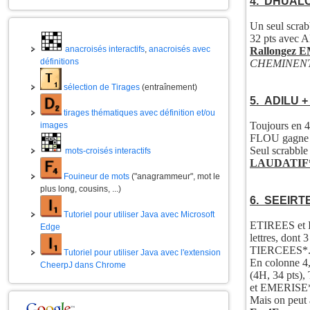
4. DHUALC
Un seul scra
32 pts avec 
anacroisés interactifs
,
anacroisés avec
Rallongez 
définitions
CHEMINENT ét
sélection de Tirages
(entraînement)
5. ADILU +
tirages thématiques avec définition et/ou
Toujours en 4
images
FLOU gagne 1
Seul scrabble 
mots-croisés interactifs
LAUDATIF* e
Fouineur de mots
("anagrammeur", mot le
plus long, cousins, ...)
6. SEEIRT
Tutoriel pour utiliser Java avec Microsoft
ETIREES et IT
Edge
lettres, don
TIERCEES*
Tutoriel pour utiliser Java avec l'extension
En colonne 4,
CheerpJ dans Chrome
(4H, 34 pts)
et EMERISE* 
Mais on peut 