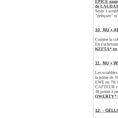
EPICE gagne 
de LAUDAT
Seuls 3 scra
"épinçure"
ni
10. NU + 
Comme la colo
En s'acheva
KEFTA* en 1
11. NU + 
Les scrabbles 
la prime de 50
EWE en 7H ne 
CAFTEUR e
38 points à p
QWERTY* po
12. - GELL