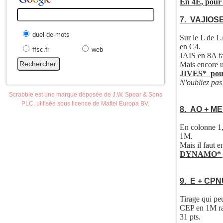
En 4E, pour
7. VAJIOS
duel-de-mots
Sur le L de 
en C4.
ffsc.fr
web
JAIS en 8A fa
Mais encore un
JIVES* pour
N'oubliez pas 
Scrabble est une marque déposée de J.W. Spear & Sons
PLC, utilisée sous licence de Mattel Europa BV.
8. AO + M
En colonne 1,
1M.
Mais il faut en
DYNAMO* po
9. E + CPN
Tirage qui peu
CEP en 1M ra
31 pts.