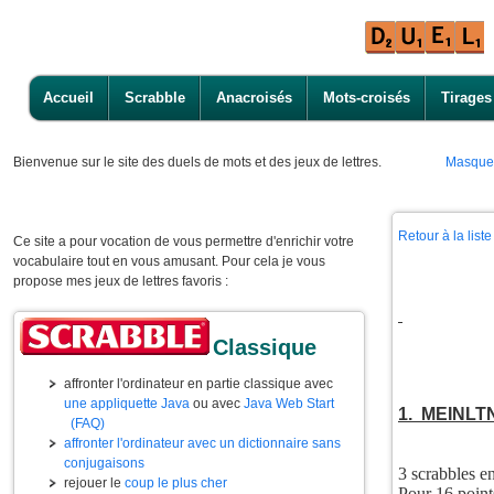
Accueil
Scrabble
Anacroisés
Mots-croisés
Tirages
Bienvenue
sur le site des duels de mots et des jeux de lettres.
Masque
Retour à la lis
Ce site a pour vocation de vous permettre d'enrichir votre
vocabulaire tout en vous amusant. Pour cela je vous
propose mes jeux de lettres favoris :
Classique
affronter l'ordinateur en partie classique avec
une appliquette Java
ou avec
Java Web Start
1. MEINLT
(FAQ)
affronter l'ordinateur avec un dictionnaire sans
conjugaisons
3 scrabbles 
rejouer le
coup le plus cher
Pour 16 poi