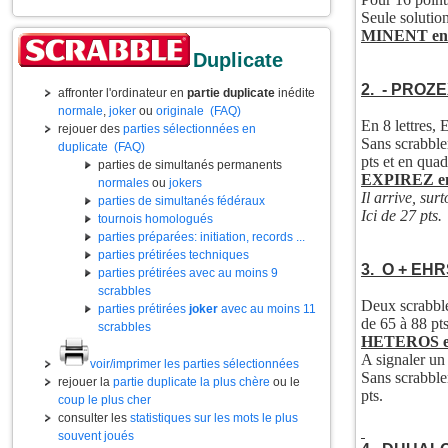
Seule solution
MINENT en
Duplicate
2. - PROZ
affronter l'ordinateur en
partie duplicate
inédite
normale
,
joker
ou
originale
(FAQ)
En 8 lettres
rejouer des
parties sélectionnées en
Sans scrabbl
duplicate
(FAQ)
pts et en quad
parties de simultanés permanents
EXPIREZ en 
normales
ou
jokers
Il arrive, sur
parties de simultanés fédéraux
Ici de 27 pts.
tournois homologués
parties préparées: initiation, records ...
parties prétirées techniques
3. O + EH
parties prétirées avec au moins 9
scrabbles
Deux scrabbl
parties prétirées
joker
avec au moins 11
de 65 à 88 pts
scrabbles
HETEROS en
A signaler u
voir/imprimer les parties sélectionnées
Sans scrabb
rejouer la
partie duplicate la plus chère
ou le
pts.
coup le plus cher
consulter les
statistiques sur les mots le plus
souvent joués