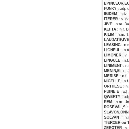
EPINCEUR,E
FUNKY
: adj.
IBIDEM
: adv.
ITERER
: v. 
JIVE
: n.m. Da
KEFTA
: n.f. 
KILIM
: n.m. T
LAUDATIF,IV
LEASING
: n.
LIGNEUL
: n.
LIMONER
: v
LINGULE
: n.
LINIMENT
: n
MENIN,E
: n.
MERISE
: n.f.
NIGELLE
: n.
ORTHESE
: n
PUINE,E
: adj
QWERTY
: ad
REM
: n.m. Un
ROSEVAL,S
:
SLAVON,ON
SOLVANT
: n
TIERCER ou
ZEROTER
: v