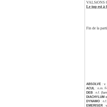
VALSiONS 80
Le top est 
Fin de la part
ABSOLVE
: v
ACUL
: n.m. F
DEB
: n.f. (fa
DIACHYLUM 
DYNAMO
: n.
EMERISER
: 