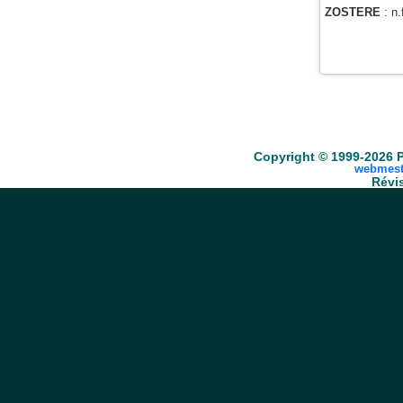
ZOSTERE
: n
Accueil
Scrabble
Anacroisés
Mots-croisé
Copyright © 1999-2026 P
webmest
Révis