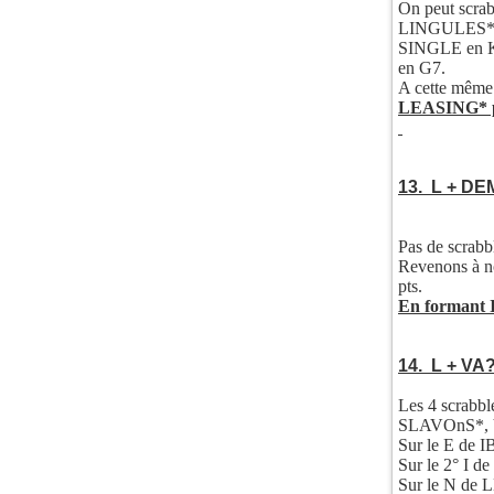
On peut scr
LINGULES*
SINGLE en K9
en G7.
A cette même 
LEASING* po
13. L + DE
Pas de scrabbl
Revenons à n
pts.
En formant 
14. L + V
Les 4 scrabb
SLAVOnS*, VA
Sur le E de 
Sur le 2° I 
Sur le N de 