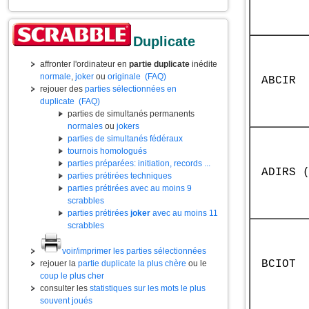
Duplicate
affronter l'ordinateur en
partie duplicate
inédite
normale
,
joker
ou
originale
(FAQ)
ABCIR
rejouer des
parties sélectionnées en
duplicate
(FAQ)
parties de simultanés permanents
normales
ou
jokers
parties de simultanés fédéraux
tournois homologués
parties préparées: initiation, records ...
ADIRS 
parties prétirées techniques
parties prétirées avec au moins 9
scrabbles
parties prétirées
joker
avec au moins 11
scrabbles
voir/imprimer les parties sélectionnées
BCIOT
rejouer la
partie duplicate la plus chère
ou le
coup le plus cher
consulter les
statistiques sur les mots le plus
souvent joués