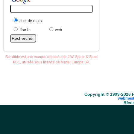
duel-de-mots
ffsc.fr
web
Scrabble est une marque déposée de J.W. Spear & Sons
PLC, utilisée sous licence de Mattel Europa BV.
Accueil
Scrabble
Anacroisés
Mots-croisé
Copyright © 1999-2026 P
webmest
Révis