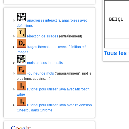
BEIQU
anacroisés interactifs
,
anacroisés avec
définitions
sélection de Tirages
(entraînement)
tirages thématiques avec définition et/ou
Tous les 
images
mots-croisés interactifs
Fouineur de mots
("anagrammeur", mot le
plus long, cousins, ...)
Tutoriel pour utiliser Java avec Microsoft
Edge
Tutoriel pour utiliser Java avec l'extension
CheerpJ dans Chrome