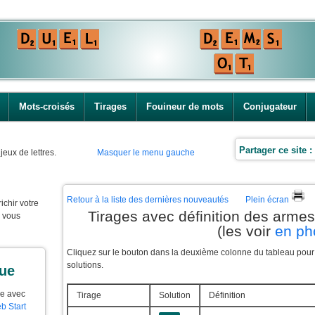
Mots-croisés
Tirages
Fouineur de mots
Conjugateur
Partager ce site :
jeux de lettres.
Masquer le menu gauche
Retour à la liste des dernières nouveautés
Plein écran
ichir votre
Tirages avec définition des arme
e vous
(les voir
en ph
Cliquez sur le bouton dans la deuxième colonne du tableau pour f
solutions.
que
ue avec
Tirage
Solution
Définition
b Start