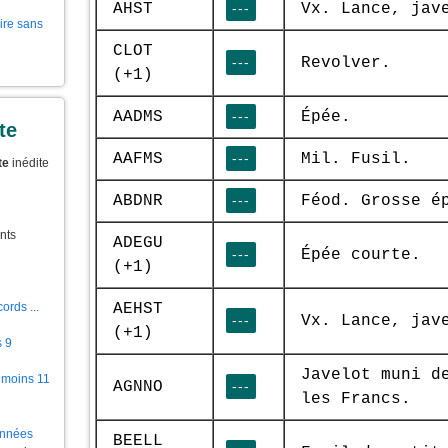
AHST
---
Vx. Lance, jav
aire sans
CLOT
---
Revolver.
(+1)
AADMS
---
Épée.
te
AAFMS
---
Mil. Fusil.
te
inédite
ABDNR
---
Féod. Grosse é
nts
ADEGU
---
Épée courte.
(+1)
AEHST
ords ...
---
Vx. Lance, jav
(+1)
s 9
Javelot muni d
 moins 11
AGNNO
---
les Francs.
ionnées
BEELL