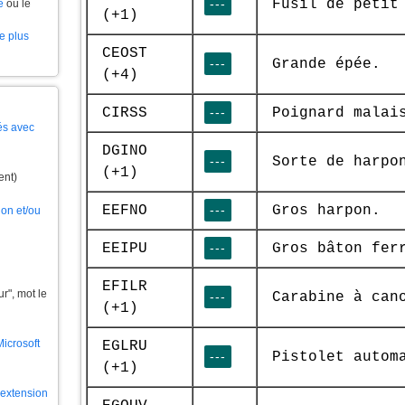
---
Fusil de petit
e
ou le
(+1)
le plus
CEOST
---
Grande épée.
(+4)
CIRSS
---
Poignard malai
és avec
DGINO
---
Sorte de harpo
(+1)
ent)
EEFNO
---
Gros harpon.
ion et/ou
EEIPU
---
Gros bâton fer
EFILR
", mot le
---
Carabine à can
(+1)
Microsoft
EGLRU
---
Pistolet autom
(+1)
l'extension