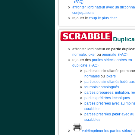
(FAQ)
affronter l'ordinateur avec un dictionn
conjugaisons
rejouer le
coup le plus cher
Duplica
affronter l'ordinateur en
partie duplica
normale
,
joker
ou
originale
(FAQ)
rejouer des
parties sélectionnées en
duplicate
(FAQ)
parties de simultanés permane
normales
ou
jokers
parties de simultanés fédéraux
tournois homologués
parties préparées: initiation, rec
parties prétirées techniques
parties prétirées avec au moin
scrabbles
parties prétirées
joker
avec au
scrabbles
voir/imprimer les parties sélect