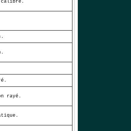
 calibre.
s.
n.
ré.
on rayé.
atique.