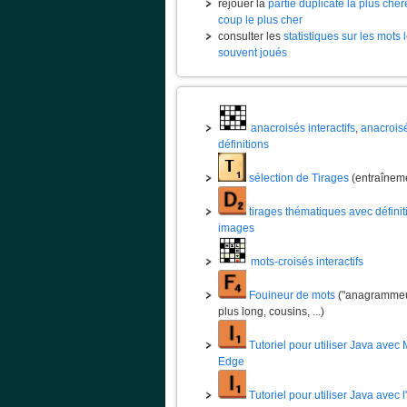
rejouer la
partie duplicate la plus chèr
coup le plus cher
consulter les
statistiques sur les mots 
souvent joués
anacroisés interactifs
,
anacrois
définitions
sélection de Tirages
(entraînem
tirages thématiques avec définit
images
mots-croisés interactifs
Fouineur de mots
("anagrammeur
plus long, cousins, ...)
Tutoriel pour utiliser Java avec 
Edge
Tutoriel pour utiliser Java avec 