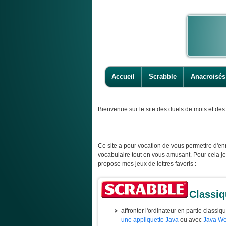
Accueil
Scrabble
Anacroisés
Bienvenue
sur le site des duels de mots et des 
Ce site a pour vocation de vous permettre d'enr
vocabulaire tout en vous amusant. Pour cela j
propose mes jeux de lettres favoris :
Classi
affronter l'ordinateur en partie classiq
une appliquette Java
ou avec
Java We