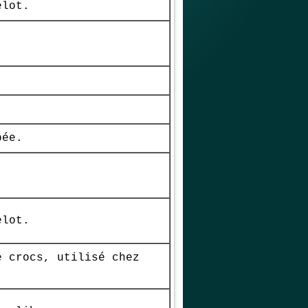
elot.
pée.
elot.
e crocs, utilisé chez