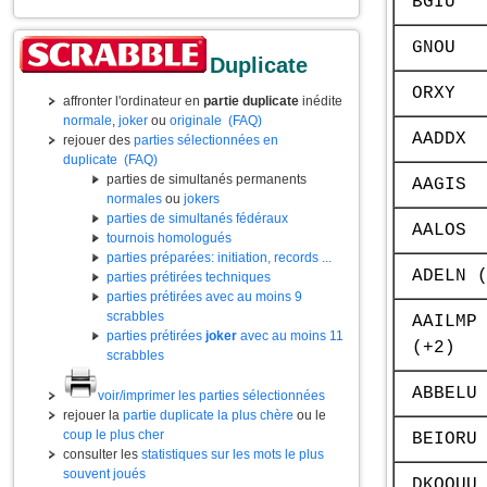
BGIU
GNOU
Duplicate
ORXY
affronter l'ordinateur en
partie duplicate
inédite
normale
,
joker
ou
originale
(FAQ)
AADDX
rejouer des
parties sélectionnées en
duplicate
(FAQ)
parties de simultanés permanents
AAGIS
normales
ou
jokers
parties de simultanés fédéraux
AALOS
tournois homologués
parties préparées: initiation, records ...
ADELN 
parties prétirées techniques
parties prétirées avec au moins 9
scrabbles
AAILMP
parties prétirées
joker
avec au moins 11
(+2)
scrabbles
ABBELU
voir/imprimer les parties sélectionnées
rejouer la
partie duplicate la plus chère
ou le
coup le plus cher
BEIORU
consulter les
statistiques sur les mots le plus
souvent joués
DKOOUU