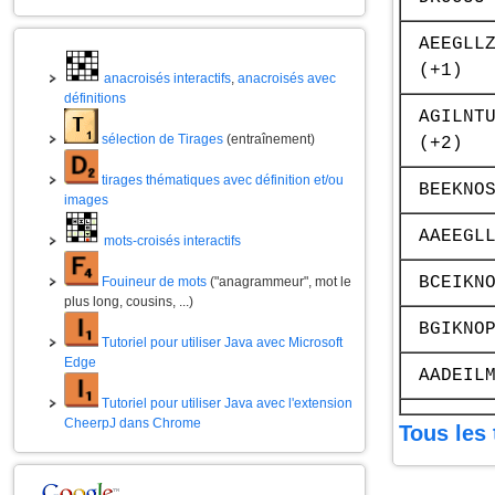
AEEGLL
(+1)
anacroisés interactifs
,
anacroisés avec
définitions
AGILNT
sélection de Tirages
(entraînement)
(+2)
tirages thématiques avec définition et/ou
BEEKNO
images
AAEEGL
mots-croisés interactifs
BCEIKN
Fouineur de mots
("anagrammeur", mot le
plus long, cousins, ...)
BGIKNO
Tutoriel pour utiliser Java avec Microsoft
Edge
AADEIL
Tutoriel pour utiliser Java avec l'extension
CheerpJ dans Chrome
Tous les 