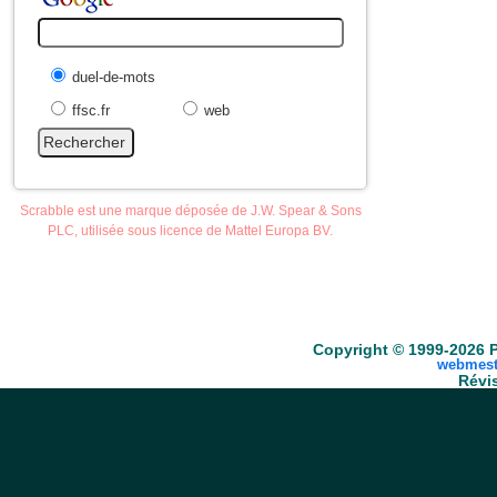
duel-de-mots
ffsc.fr
web
Scrabble est une marque déposée de J.W. Spear & Sons
PLC, utilisée sous licence de Mattel Europa BV.
Accueil
Scrabble
Anacroisés
Mots-croisé
Copyright © 1999-2026 P
webmest
Révis