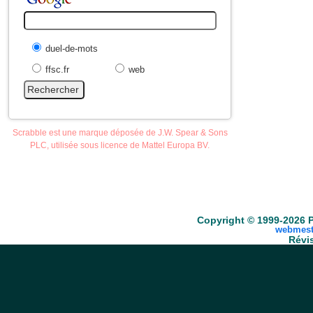
duel-de-mots
ffsc.fr
web
Scrabble est une marque déposée de J.W. Spear & Sons
PLC, utilisée sous licence de Mattel Europa BV.
Accueil
Scrabble
Anacroisés
Mots-croisé
Copyright © 1999-2026 P
webmest
Révis