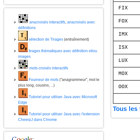
FIX
FOX
anacroisés interactifs
,
anacroisés avec
définitions
IMX
sélection de Tirages
(entraînement)
ISX
tirages thématiques avec définition et/ou
images
LUX
mots-croisés interactifs
MOX
Fouineur de mots
("anagrammeur", mot le
plus long, cousins, ...)
OOX
Tutoriel pour utiliser Java avec Microsoft
Edge
Tous les 
Tutoriel pour utiliser Java avec l'extension
CheerpJ dans Chrome