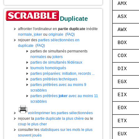
AMX
ASX
Duplicate
affronter l'ordinateur en
partie duplicate
inédite
AWX
normale
,
joker
ou
originale
(FAQ)
rejouer des
parties sélectionnées en
BOX
duplicate
(FAQ)
parties de simultanés permanents
COX
normales
ou
jokers
parties de simultanés fédéraux
tournois homologués
DIX
parties préparées: initiation, records ...
parties prétirées techniques
EGX
parties prétirées avec au moins 9
scrabbles
EIX
parties prétirées
joker
avec au moins 11
scrabbles
EOX
voir/imprimer les parties sélectionnées
rejouer la
partie duplicate la plus chère
ou le
ETX
coup le plus cher
consulter les
statistiques sur les mots le plus
EUX
souvent joués