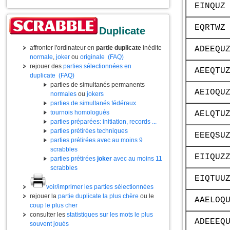
EINQUZ
EQRTWZ
Duplicate
affronter l'ordinateur en
partie duplicate
inédite
ADEEQU
normale
,
joker
ou
originale
(FAQ)
rejouer des
parties sélectionnées en
AEEQTU
duplicate
(FAQ)
parties de simultanés permanents
AEIOQU
normales
ou
jokers
parties de simultanés fédéraux
tournois homologués
AELQTU
parties préparées: initiation, records ...
parties prétirées techniques
EEEQSU
parties prétirées avec au moins 9
scrabbles
EIIQUZ
parties prétirées
joker
avec au moins 11
scrabbles
EIQTUU
voir/imprimer les parties sélectionnées
rejouer la
partie duplicate la plus chère
ou le
AAELOQ
coup le plus cher
consulter les
statistiques sur les mots le plus
ADEEEQ
souvent joués