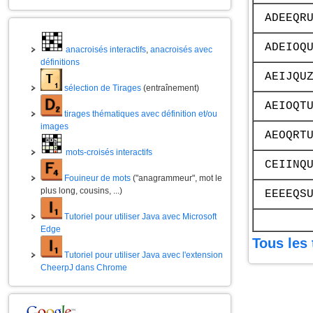
ADEEQR
ADEIOQ
anacroisés interactifs
,
anacroisés avec
définitions
AEIJQU
sélection de Tirages
(entraînement)
AEIOQT
tirages thématiques avec définition et/ou
images
AEOQRT
mots-croisés interactifs
CEIINQ
Fouineur de mots
("anagrammeur", mot le
plus long, cousins, ...)
EEEEQS
Tutoriel pour utiliser Java avec Microsoft
Edge
Tous les 
Tutoriel pour utiliser Java avec l'extension
CheerpJ dans Chrome