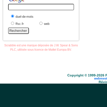
duel-de-mots
ffsc.fr
web
Scrabble est une marque déposée de J.W. Spear & Sons
PLC, utilisée sous licence de Mattel Europa BV.
Accueil
Scrabble
Anacroisés
Mots-croisé
Copyright © 1999-2026 P
webmest
Révis