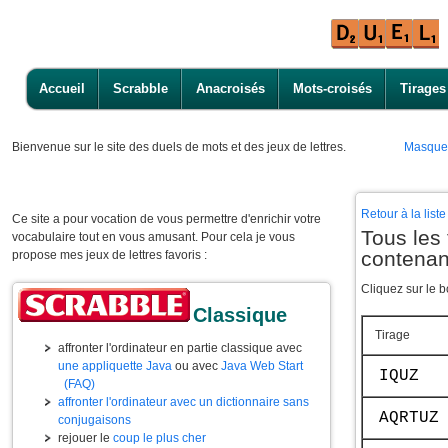
Accueil
Scrabble
Anacroisés
Mots-croisés
Tirages
Bienvenue
sur le site des duels de mots et des jeux de lettres.
Masque
Retour à la lis
Ce site a pour vocation de vous permettre d'enrichir votre
Tous les 
vocabulaire tout en vous amusant. Pour cela je vous
contenan
propose mes jeux de lettres favoris :
Cliquez sur le b
Classique
Tirage
affronter l'ordinateur en partie classique avec
une appliquette Java
ou avec
Java Web Start
IQUZ
(FAQ)
affronter l'ordinateur avec un dictionnaire sans
AQRTUZ
conjugaisons
rejouer le
coup le plus cher