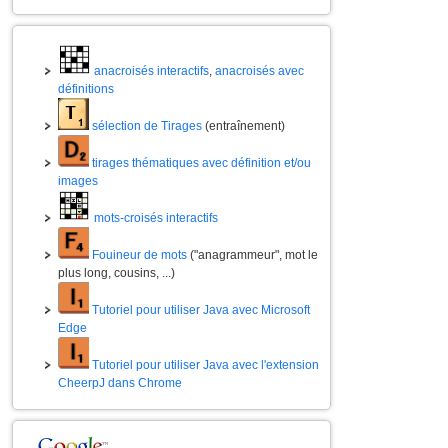
anacroisés interactifs
,
anacroisés avec
définitions
sélection de Tirages
(entraînement)
tirages thématiques avec définition et/ou
images
mots-croisés interactifs
Fouineur de mots
("anagrammeur", mot le
plus long, cousins, ...)
Tutoriel pour utiliser Java avec Microsoft
Edge
Tutoriel pour utiliser Java avec l'extension
CheerpJ dans Chrome