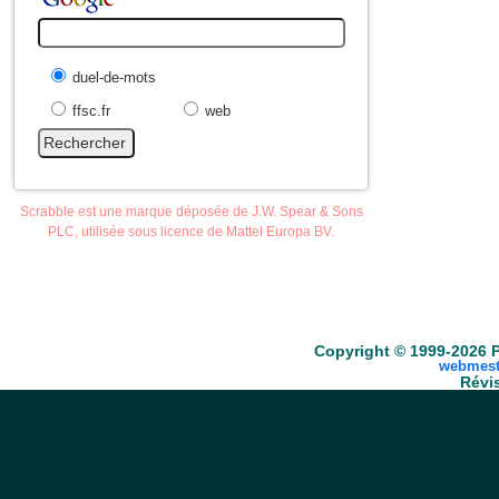
duel-de-mots
ffsc.fr
web
Scrabble est une marque déposée de J.W. Spear & Sons
PLC, utilisée sous licence de Mattel Europa BV.
Accueil
Scrabble
Anacroisés
Mots-croisé
Copyright © 1999-2026 P
webmest
Révis