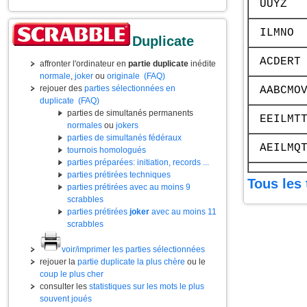
UUYZ
ILMNO
Duplicate
ACDERT
affronter l'ordinateur en
partie duplicate
inédite
normale
,
joker
ou
originale
(FAQ)
rejouer des
parties sélectionnées en
AABCMO
duplicate
(FAQ)
parties de simultanés permanents
EEILMT
normales
ou
jokers
parties de simultanés fédéraux
AEILMQ
tournois homologués
parties préparées: initiation, records ...
parties prétirées techniques
Tous les 
parties prétirées avec au moins 9
scrabbles
parties prétirées
joker
avec au moins 11
scrabbles
voir/imprimer les parties sélectionnées
rejouer la
partie duplicate la plus chère
ou le
coup le plus cher
consulter les
statistiques sur les mots le plus
souvent joués