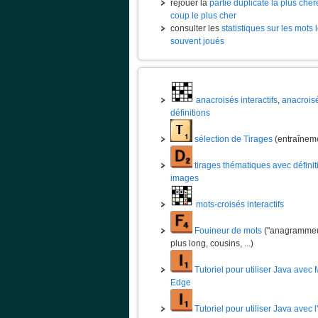
rejouer la
partie duplicate la plus chèr
coup le plus cher
consulter les
statistiques sur les mots 
souvent joués
anacroisés interactifs
,
anacrois
définitions
sélection de Tirages
(entraînem
tirages thématiques avec définit
images
mots-croisés interactifs
Fouineur de mots
("anagrammeur
plus long, cousins, ...)
Tutoriel pour utiliser Java avec 
Edge
Tutoriel pour utiliser Java avec 