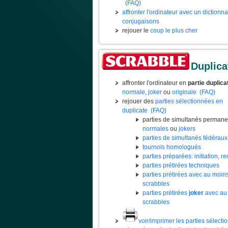
(FAQ)
affronter l'ordinateur avec un dictionn
conjugaisons
rejouer le
coup le plus cher
Duplica
affronter l'ordinateur en
partie duplica
normale
,
joker
ou
originale
(FAQ)
rejouer des
parties sélectionnées en
duplicate
(FAQ)
parties de simultanés permane
normales
ou
jokers
parties de simultanés fédéraux
tournois homologués
parties préparées: initiation, rec
parties prétirées techniques
parties prétirées avec au moin
scrabbles
parties prétirées
joker
avec au
scrabbles
voir/imprimer les parties sélect