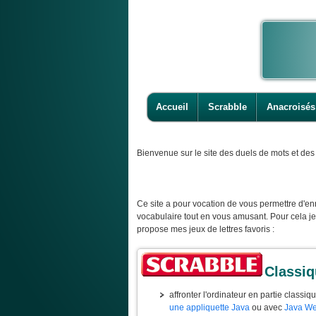
Accueil
Scrabble
Anacroisés
Bienvenue
sur le site des duels de mots et des 
Ce site a pour vocation de vous permettre d'enr
vocabulaire tout en vous amusant. Pour cela j
propose mes jeux de lettres favoris :
Classi
affronter l'ordinateur en partie classiq
une appliquette Java
ou avec
Java We