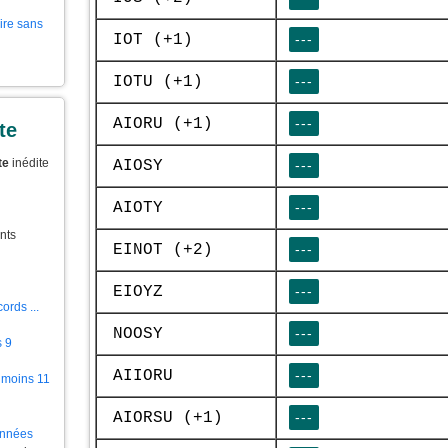
aire sans
IOT (+1)
---
IOTU (+1)
---
AIORU (+1)
---
te
te
inédite
AIOSY
---
AIOTY
---
nts
EINOT (+2)
---
EIOYZ
---
ords ...
NOOSY
---
s 9
AIIORU
---
 moins 11
AIORSU (+1)
---
ionnées