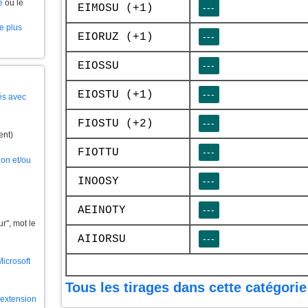
e
ou le
EIMOSU (+1)
---
le plus
EIORUZ (+1)
---
EIOSSU
---
EIOSTU (+1)
---
és avec
FIOSTU (+2)
---
ent)
FIOTTU
---
ion et/ou
INOOSY
---
AEINOTY
---
", mot le
AIIORSU
---
Microsoft
Tous les tirages dans cette catégorie
l'extension