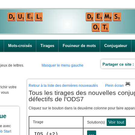
Mots-croisés
Tirages
Fouineur de mots
Conjugateur
Partager ce site :
jeux de lettres.
Masquer le menu gauche
Retour à la liste des dernières nouveautés
Plein écran
ichir votre
Tous les tirages des nouvelles conj
e vous
défectifs de l'ODS7
Cliquez sur le bouton dans la deuxème colonne pour faire apparaî
que
Voir tout
Tirage
Solution(s)
ue avec
b Start
IOS (+2)
---