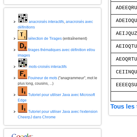
ADEEQR
ADEIOQ
anacroisés interactifs
,
anacroisés avec
définitions
AEIJQU
sélection de Tirages
(entraînement)
AEIOQT
tirages thématiques avec définition et/ou
images
AEOQRT
mots-croisés interactifs
CEIINQ
Fouineur de mots
("anagrammeur", mot le
plus long, cousins, ...)
EEEEQS
Tutoriel pour utiliser Java avec Microsoft
Edge
Tous les 
Tutoriel pour utiliser Java avec l'extension
CheerpJ dans Chrome