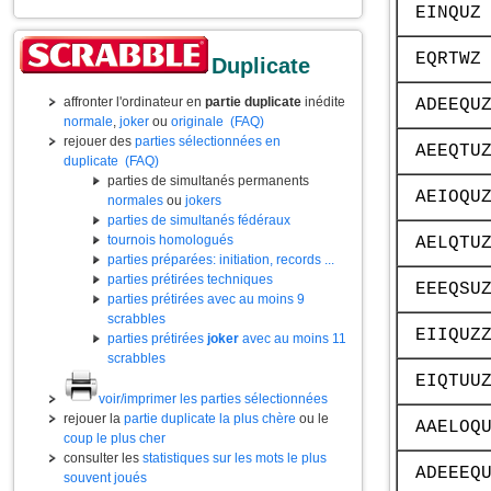
EINQUZ
EQRTWZ
Duplicate
affronter l'ordinateur en
partie duplicate
inédite
ADEEQU
normale
,
joker
ou
originale
(FAQ)
rejouer des
parties sélectionnées en
AEEQTU
duplicate
(FAQ)
parties de simultanés permanents
AEIOQU
normales
ou
jokers
parties de simultanés fédéraux
tournois homologués
AELQTU
parties préparées: initiation, records ...
parties prétirées techniques
EEEQSU
parties prétirées avec au moins 9
scrabbles
EIIQUZ
parties prétirées
joker
avec au moins 11
scrabbles
EIQTUU
voir/imprimer les parties sélectionnées
rejouer la
partie duplicate la plus chère
ou le
AAELOQ
coup le plus cher
consulter les
statistiques sur les mots le plus
ADEEEQ
souvent joués