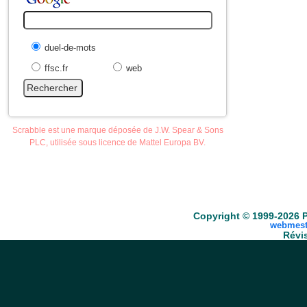
duel-de-mots
ffsc.fr
web
Scrabble est une marque déposée de J.W. Spear & Sons
PLC, utilisée sous licence de Mattel Europa BV.
Accueil
Scrabble
Anacroisés
Mots-croisé
Copyright © 1999-2026 P
webmest
Révis