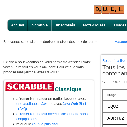
Accueil
Scrabble
Anacroisés
Mots-croisés
Tirages
Bienvenue
sur le site des duels de mots et des jeux de lettres.
Masque
Retour à la lis
Ce site a pour vocation de vous permettre d'enrichir votre
Tous les 
vocabulaire tout en vous amusant. Pour cela je vous
contenan
propose mes jeux de lettres favoris :
Cliquez sur le b
Classique
Tirage
affronter l'ordinateur en partie classique avec
une appliquette Java
ou avec
Java Web Start
IQUZ
(FAQ)
affronter l'ordinateur avec un dictionnaire sans
AQRTUZ
conjugaisons
rejouer le
coup le plus cher