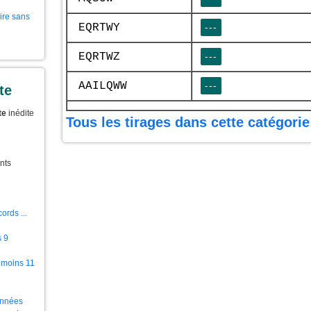
aire sans
EQRTWY
---
EQRTWZ
---
AAILQWW
---
te
te
inédite
Tous les tirages dans cette catégorie
nts
ords ...
s 9
 moins 11
ionnées