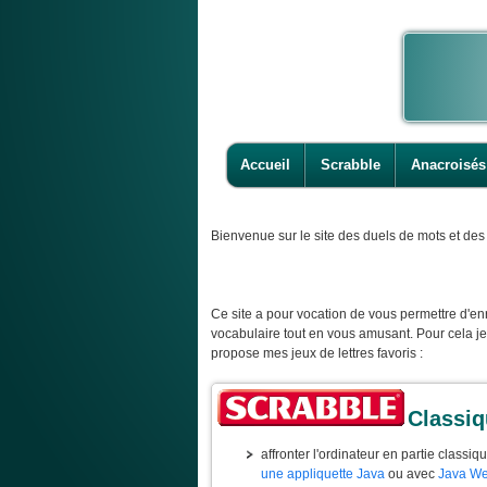
Accueil
Scrabble
Anacroisés
Bienvenue
sur le site des duels de mots et des 
Ce site a pour vocation de vous permettre d'enr
vocabulaire tout en vous amusant. Pour cela j
propose mes jeux de lettres favoris :
Classi
affronter l'ordinateur en partie classiq
une appliquette Java
ou avec
Java We