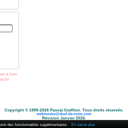
pear & Sons
opa BV.
ble
Anacroisés
Mots-croisés
Tirages
Fouineur de mots
Conjugateur
Copyright © 1999-2026 Pascal Graffion. Tous droits réservés.
webmestre@duel-de-mots.com
Révision Janvier 2026.
ournir des fonctionnalités supplémentaires.
En savoir plus