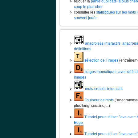
rejouer la
partie duplicate la plus chèr
coup le plus cher
consulter les
statistiques sur les mots 
souvent joués
anacroisés interactifs
,
anacrois
définitions
sélection de Tirages
(entraînem
tirages thématiques avec définit
images
mots-croisés interactifs
Fouineur de mots
("anagrammeur
plus long, cousins, ...)
Tutoriel pour utiliser Java avec 
Edge
Tutoriel pour utiliser Java avec 