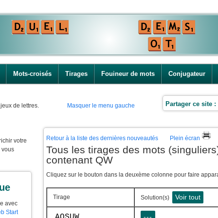
Mots-croisés
Tirages
Fouineur de mots
Conjugateur
Partager ce site :
jeux de lettres.
Masquer le menu gauche
Retour à la liste des dernières nouveautés
Plein écran
ichir votre
Tous les tirages des mots (singuliers)
e vous
contenant QW
Cliquez sur le bouton dans la deuxème colonne pour faire apparaî
que
Voir tout
Tirage
Solution(s)
ue avec
b Start
AQSUW
---