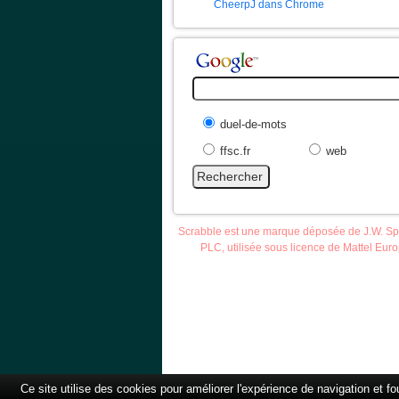
CheerpJ dans Chrome
duel-de-mots
ffsc.fr
web
Scrabble est une marque déposée de J.W. S
PLC, utilisée sous licence de Mattel Eur
Accueil
Scrab
Ce site utilise des cookies pour améliorer l'expérience de navigation et f