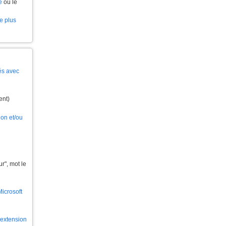
e
ou le
le plus
és avec
ent)
ion et/ou
", mot le
Microsoft
l'extension