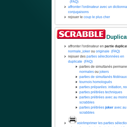
(FAQ)
affronter l'ordinateur avec un dictionn
conjugaisons
rejouer le
coup le plus cher
Duplica
affronter l'ordinateur en
partie duplica
normale
,
joker
ou
originale
(FAQ)
rejouer des
parties sélectionnées en
duplicate
(FAQ)
parties de simultanés permane
normales
ou
jokers
parties de simultanés fédéraux
tournois homologués
parties préparées: initiation, rec
parties prétirées techniques
parties prétirées avec au moin
scrabbles
parties prétirées
joker
avec au
scrabbles
voir/imprimer les parties sélect