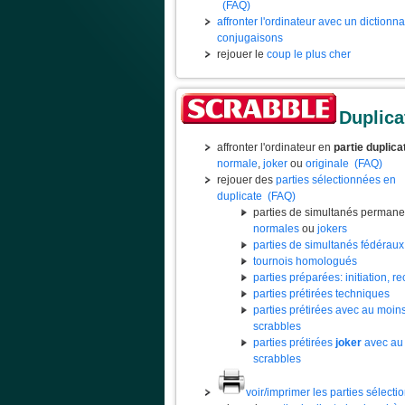
(FAQ)
affronter l'ordinateur avec un dictionn
conjugaisons
rejouer le
coup le plus cher
Duplica
affronter l'ordinateur en
partie duplica
normale
,
joker
ou
originale
(FAQ)
rejouer des
parties sélectionnées en
duplicate
(FAQ)
parties de simultanés permane
normales
ou
jokers
parties de simultanés fédéraux
tournois homologués
parties préparées: initiation, rec
parties prétirées techniques
parties prétirées avec au moin
scrabbles
parties prétirées
joker
avec au
scrabbles
voir/imprimer les parties sélect