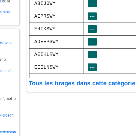
e
ou le
ABIJOWY
---
le plus
AEPRSWY
---
EHIKSWY
---
ADEEPSWY
---
és avec
AEIKLRWY
---
ent)
EEELNSWY
---
ion et/ou
Tous les tirages dans cette catégorie
", mot le
Microsoft
l'extension