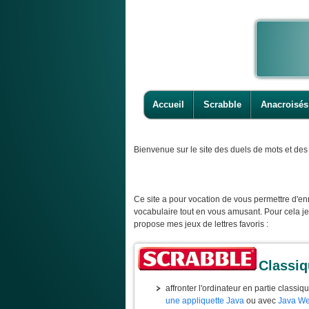
Accueil
Scrabble
Anacroisés
Bienvenue
sur le site des duels de mots et des 
Ce site a pour vocation de vous permettre d'enr
vocabulaire tout en vous amusant. Pour cela j
propose mes jeux de lettres favoris :
Classi
affronter l'ordinateur en partie classiq
une appliquette Java
ou avec
Java We