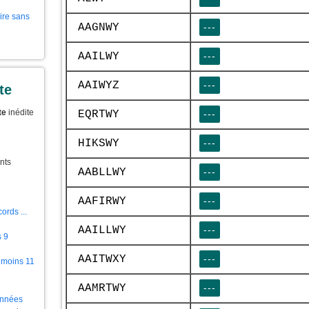
aire sans
AAGNWY
---
AAILWY
---
AAIWYZ
---
te
te
inédite
EQRTWY
---
HIKSWY
---
nts
AABLLWY
---
AAFIRWY
---
ords ...
AAILLWY
---
s 9
AAITWXY
---
 moins 11
AAMRTWY
---
ionnées