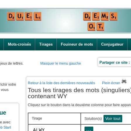
Mots-croisés
Tirages
Fouineur de mots
Conjugateur
Partager ce site :
jeux de lettres.
Masquer le menu gauche
Retour à la liste des dernières nouveautés
Plein écran
ichir votre
Tous les tirages des mots (singuliers)
e vous
contenant WY
Cliquez sur le bouton dans la deuxème colonne pour faire apparaî
que
Voir tout
Tirage
Solution(s)
ue avec
b Start
ALWY
---