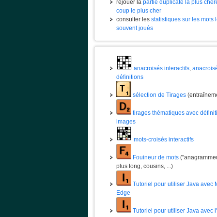
rejouer la
partie duplicate la plus chèr
coup le plus cher
consulter les
statistiques sur les mots 
souvent joués
anacroisés interactifs
,
anacrois
définitions
sélection de Tirages
(entraînem
tirages thématiques avec définit
images
mots-croisés interactifs
Fouineur de mots
("anagrammeur
plus long, cousins, ...)
Tutoriel pour utiliser Java avec 
Edge
Tutoriel pour utiliser Java avec 