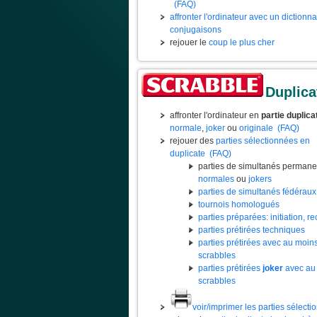
(FAQ)
affronter l'ordinateur avec un dictionn
conjugaisons
rejouer le
coup le plus cher
Duplica
affronter l'ordinateur en
partie duplica
normale
,
joker
ou
originale
(FAQ)
rejouer des
parties sélectionnées en
duplicate
(FAQ)
parties de simultanés permane
normales
ou
jokers
parties de simultanés fédéraux
tournois homologués
parties préparées: initiation, rec
parties prétirées techniques
parties prétirées avec au moin
scrabbles
parties prétirées
joker
avec au
scrabbles
voir/imprimer les parties sélect