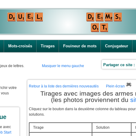
Mots-croisés
Tirages
Fouineur de mots
Conjugateur
Partager ce site :
jeux de lettres.
Masquer le menu gauche
Retour à la liste des dernières nouveautés
Plein écran
ichir votre
Tirages avec images des armes 
e vous
(les photos proviennent du
si
Cliquez sur le bouton dans la deuxième colonne du tableau pour f
solutions.
que
ue avec
Tirage
Solution
b Start