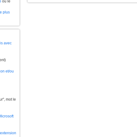
e
ou le
le plus
és avec
ent)
ion et/ou
", mot le
Microsoft
l'extension