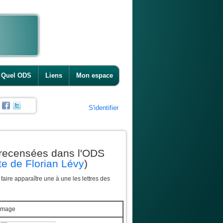
Quel ODS
Liens
Mon espace
S'identifier
recensées dans l'ODS
te de Florian Lévy
)
aire apparaître une à une les lettres des
Image