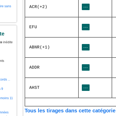
aire sans
ACR(+2)
---
EFU
---
te
te
inédite
ABNR(+1)
---
nts
ADDR
---
ords ...
AHST
---
s 9
 moins 11
Tous les tirages dans cette catégorie
ionnées