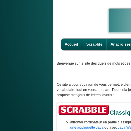
Accueil
Scrabble
Anacroisés
Bienvenue
sur le site des duels de mots et des 
Ce site a pour vocation de vous permettre d'enr
vocabulaire tout en vous amusant. Pour cela j
propose mes jeux de lettres favoris :
Classi
affronter l'ordinateur en partie classiq
une appliquette Java
ou avec
Java We