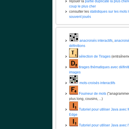
rejouer la
partie duplicate la plus chèr
coup le plus cher
consulter les
statistiques sur les mots 
souvent joués
anacroisés interactifs
,
anacrois
définitions
sélection de Tirages
(entraînem
tirages thématiques avec définit
images
mots-croisés interactifs
Fouineur de mots
("anagrammeur
plus long, cousins, ...)
Tutoriel pour utiliser Java avec 
Edge
Tutoriel pour utiliser Java avec 