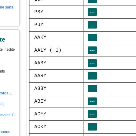
aire sans
PSY
---
PUY
---
AAKY
---
te
te
inédite
AALY (+1)
---
AAMY
---
nts
AARY
---
ABBY
---
ords ...
ABEY
---
s 9
ACEY
---
 moins 11
ACKY
---
ionnées