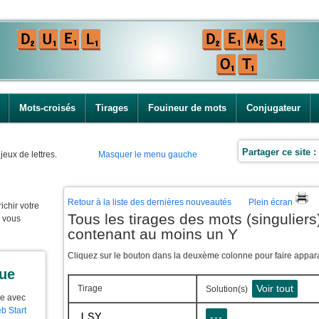
Mots-croisés
Tirages
Fouineur de mots
Conjugateur
Partager ce site :
jeux de lettres.
Masquer le menu gauche
Retour à la liste des dernières nouveautés
Plein écran
ichir votre
Tous les tirages des mots (singuliers)
e vous
contenant au moins un Y
Cliquez sur le bouton dans la deuxème colonne pour faire apparaî
que
Voir tout
Tirage
Solution(s)
ue avec
b Start
LSY
---