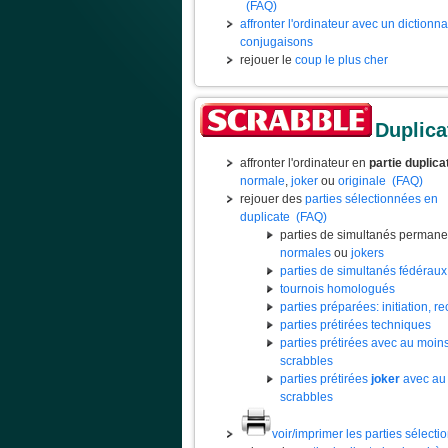
(FAQ)
affronter l'ordinateur avec un dictionn
conjugaisons
rejouer le
coup le plus cher
Duplica
affronter l'ordinateur en
partie duplica
normale
,
joker
ou
originale
(FAQ)
rejouer des
parties sélectionnées en
duplicate
(FAQ)
parties de simultanés permane
normales
ou
jokers
parties de simultanés fédéraux
tournois homologués
parties préparées: initiation, rec
parties prétirées techniques
parties prétirées avec au moin
scrabbles
parties prétirées
joker
avec au
scrabbles
voir/imprimer les parties sélect