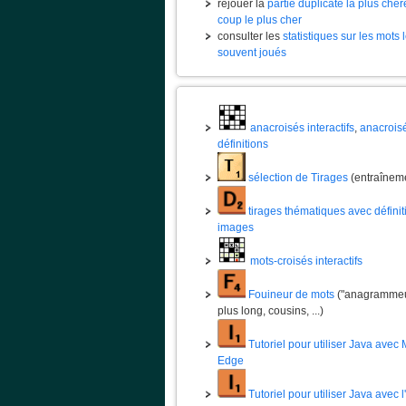
rejouer la
partie duplicate la plus chèr
coup le plus cher
consulter les
statistiques sur les mots 
souvent joués
anacroisés interactifs
,
anacrois
définitions
sélection de Tirages
(entraînem
tirages thématiques avec définit
images
mots-croisés interactifs
Fouineur de mots
("anagrammeur
plus long, cousins, ...)
Tutoriel pour utiliser Java avec 
Edge
Tutoriel pour utiliser Java avec 