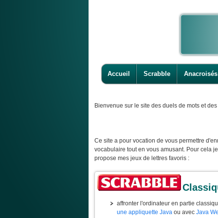
Accueil
Scrabble
Anacroisés
Bienvenue
sur le site des duels de mots et des 
Ce site a pour vocation de vous permettre d'enr
vocabulaire tout en vous amusant. Pour cela j
propose mes jeux de lettres favoris :
Classi
affronter l'ordinateur en partie classiq
une appliquette Java
ou avec
Java We