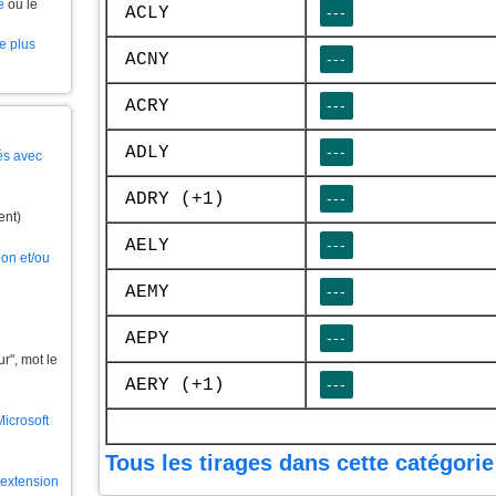
e
ou le
ACLY
---
le plus
ACNY
---
ACRY
---
ADLY
---
és avec
ADRY (+1)
---
ent)
AELY
---
ion et/ou
AEMY
---
AEPY
---
", mot le
AERY (+1)
---
Microsoft
Tous les tirages dans cette catégorie
l'extension