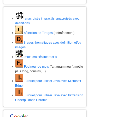
anacroisés interactifs
,
anacroisés avec
définitions
sélection de Tirages
(entraînement)
tirages thématiques avec définition et/ou
images
mots-croisés interactifs
Fouineur de mots
("anagrammeur", mot le
plus long, cousins, ...)
Tutoriel pour utiliser Java avec Microsoft
Edge
Tutoriel pour utiliser Java avec l'extension
CheerpJ dans Chrome