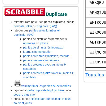
AEKQRU
AKMQTU
Duplicate
affronter l'ordinateur en
partie duplicate
inédite
EFIKQU
normale
,
joker
ou
originale
(FAQ)
rejouer des
parties sélectionnées en
EIKOQS
duplicate
(FAQ)
parties de simultanés permanents
AEIKMQ
normales
ou
jokers
parties de simultanés fédéraux
tournois homologués
EIKMQR
parties préparées: initiation, records ...
parties prétirées techniques
EIKQST
parties prétirées avec au moins 9
scrabbles
parties prétirées
joker
avec au moins 11
Tous les 
scrabbles
voir/imprimer les parties sélectionnées
rejouer la
partie duplicate la plus chère
ou le
coup le plus cher
consulter les
statistiques sur les mots le plus
souvent joués