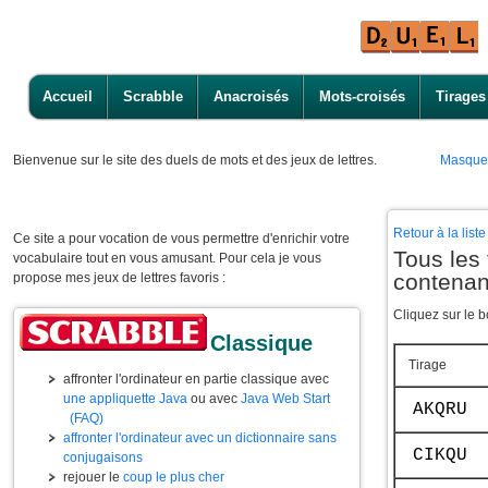
Accueil
Scrabble
Anacroisés
Mots-croisés
Tirages
Bienvenue
sur le site des duels de mots et des jeux de lettres.
Masque
Retour à la lis
Ce site a pour vocation de vous permettre d'enrichir votre
Tous les 
vocabulaire tout en vous amusant. Pour cela je vous
contena
propose mes jeux de lettres favoris :
Cliquez sur le b
Classique
Tirage
affronter l'ordinateur en partie classique avec
une appliquette Java
ou avec
Java Web Start
AKQRU
(FAQ)
affronter l'ordinateur avec un dictionnaire sans
CIKQU
conjugaisons
rejouer le
coup le plus cher