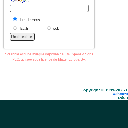
duel-de-mots
ffsc.fr
web
Scrabble est une marque déposée de J.W. Spear & Sons
PLC, utilisée sous licence de Mattel Europa BV.
Accueil
Scrabble
Anacroisés
Mots-croisé
Copyright © 1999-2026 P
webmest
Révis