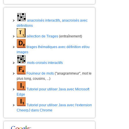
anacroisés interactifs
,
anacroisés avec
définitions
sélection de Tirages
(entraînement)
tirages thématiques avec définition et/ou
images
mots-croisés interactifs
Fouineur de mots
("anagrammeur", mot le
plus long, cousins, ...)
Tutoriel pour utiliser Java avec Microsoft
Edge
Tutoriel pour utiliser Java avec l'extension
CheerpJ dans Chrome