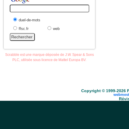
duel-de-mots
ffsc.fr
web
Scrabble est une marque déposée de J.W. Spear & Sons
PLC, utilisée sous licence de Mattel Europa BV.
Accueil
Scrabble
Anacroisés
Mots-croisé
Copyright © 1999-2026 P
webmest
Révis