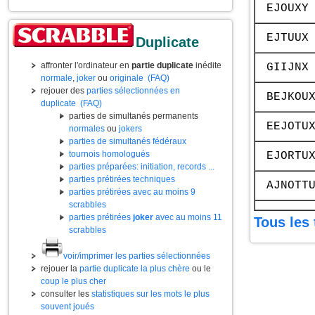
EJOUXY
EJTUUX
Duplicate
affronter l'ordinateur en
partie duplicate
inédite
GIIJNX
normale
,
joker
ou
originale
(FAQ)
rejouer des
parties sélectionnées en
BEJKOU
duplicate
(FAQ)
parties de simultanés permanents
EEJOTU
normales
ou
jokers
parties de simultanés fédéraux
tournois homologués
EJORTU
parties préparées: initiation, records ...
parties prétirées techniques
AJNOTT
parties prétirées avec au moins 9
scrabbles
parties prétirées
joker
avec au moins 11
Tous les 
scrabbles
voir/imprimer les parties sélectionnées
rejouer la
partie duplicate la plus chère
ou le
coup le plus cher
consulter les
statistiques sur les mots le plus
souvent joués