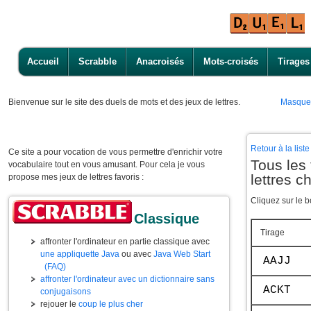
Accueil
Scrabble
Anacroisés
Mots-croisés
Tirages
Bienvenue
sur le site des duels de mots et des jeux de lettres.
Masque
Retour à la lis
Ce site a pour vocation de vous permettre d'enrichir votre
Tous les
vocabulaire tout en vous amusant. Pour cela je vous
lettres 
propose mes jeux de lettres favoris :
Cliquez sur le b
Classique
Tirage
affronter l'ordinateur en partie classique avec
une appliquette Java
ou avec
Java Web Start
AAJJ
(FAQ)
affronter l'ordinateur avec un dictionnaire sans
ACKT
conjugaisons
rejouer le
coup le plus cher