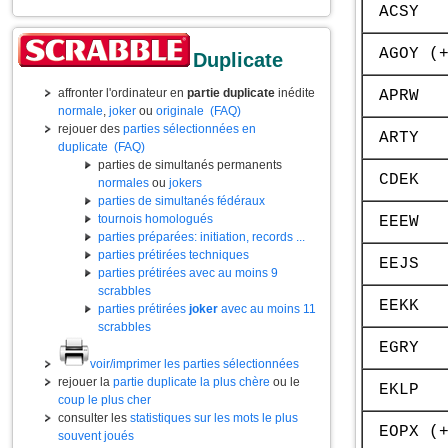
ACSY
AGOY (
Duplicate
affronter l'ordinateur en
partie duplicate
inédite
APRW
normale
,
joker
ou
originale
(FAQ)
rejouer des
parties sélectionnées en
ARTY
duplicate
(FAQ)
parties de simultanés permanents
CDEK
normales
ou
jokers
parties de simultanés fédéraux
tournois homologués
EEEW
parties préparées: initiation, records ...
parties prétirées techniques
EEJS
parties prétirées avec au moins 9
scrabbles
EEKK
parties prétirées
joker
avec au moins 11
scrabbles
EGRY
voir/imprimer les parties sélectionnées
rejouer la
partie duplicate la plus chère
ou le
EKLP
coup le plus cher
consulter les
statistiques sur les mots le plus
EOPX (
souvent joués