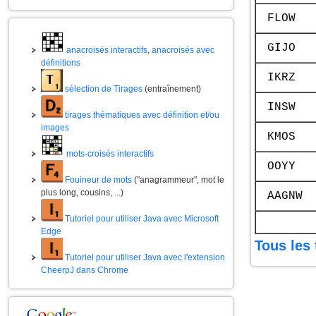
FLOW
GIJO
anacroisés interactifs
,
anacroisés avec
définitions
IKRZ
sélection de Tirages
(entraînement)
INSW
tirages thématiques avec définition et/ou
images
KMOS
mots-croisés interactifs
OOYY
Fouineur de mots
("anagrammeur", mot le
plus long, cousins, ...)
AAGNW
Tutoriel pour utiliser Java avec Microsoft
Edge
Tous les 
Tutoriel pour utiliser Java avec l'extension
CheerpJ dans Chrome