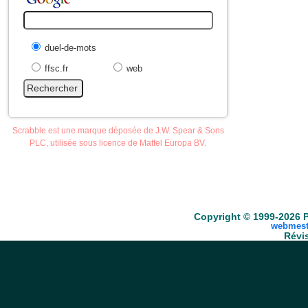
duel-de-mots
ffsc.fr
web
Scrabble est une marque déposée de J.W. Spear & Sons
PLC, utilisée sous licence de Mattel Europa BV.
Accueil
Scrabble
Anacroisés
Mots-croisé
Copyright © 1999-2026 P
webmest
Révis