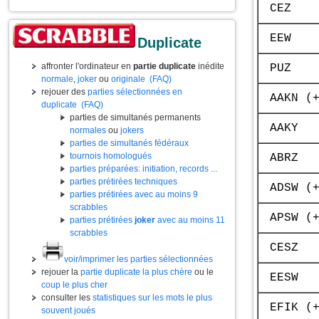
CEZ
EEW
Duplicate
affronter l'ordinateur en
partie duplicate
inédite
PUZ
normale
,
joker
ou
originale
(FAQ)
rejouer des
parties sélectionnées en
AAKN (
duplicate
(FAQ)
parties de simultanés permanents
AAKY
normales
ou
jokers
parties de simultanés fédéraux
tournois homologués
ABRZ
parties préparées: initiation, records ...
parties prétirées techniques
ADSW (
parties prétirées avec au moins 9
scrabbles
APSW (
parties prétirées
joker
avec au moins 11
scrabbles
CESZ
voir/imprimer les parties sélectionnées
rejouer la
partie duplicate la plus chère
ou le
EESW
coup le plus cher
consulter les
statistiques sur les mots le plus
EFIK (
souvent joués