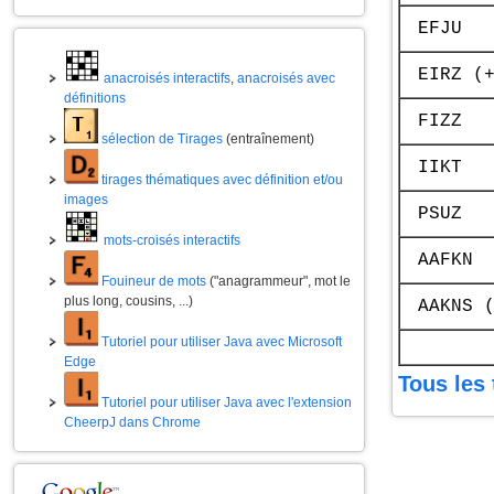
EFJU
EIRZ (
anacroisés interactifs
,
anacroisés avec
définitions
FIZZ
sélection de Tirages
(entraînement)
IIKT
tirages thématiques avec définition et/ou
images
PSUZ
mots-croisés interactifs
AAFKN
Fouineur de mots
("anagrammeur", mot le
plus long, cousins, ...)
AAKNS 
Tutoriel pour utiliser Java avec Microsoft
Edge
Tous les 
Tutoriel pour utiliser Java avec l'extension
CheerpJ dans Chrome