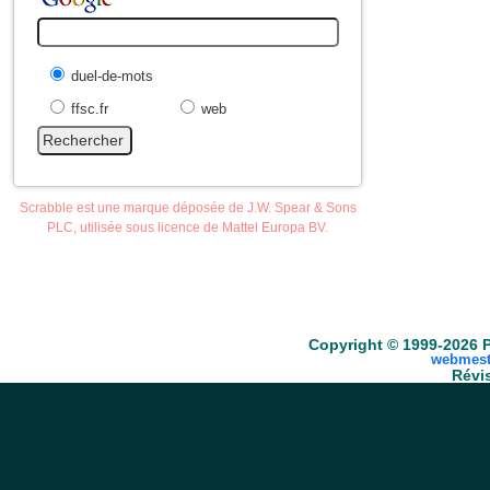
duel-de-mots
ffsc.fr
web
Scrabble est une marque déposée de J.W. Spear & Sons
PLC, utilisée sous licence de Mattel Europa BV.
Accueil
Scrabble
Anacroisés
Mots-croisé
Copyright © 1999-2026 P
webmest
Révis