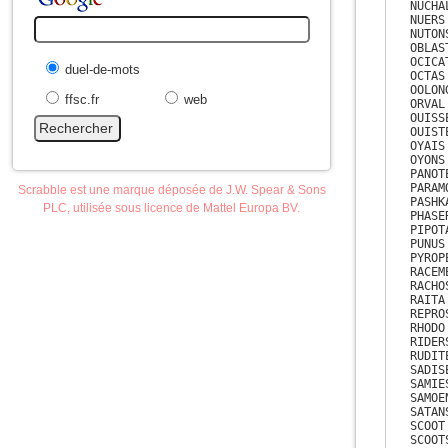
NUCHAL
NUERS

NUTONS
OBLAST
OCICAT
duel-de-mots
OCTAS

OOLONG
ffsc.fr
web
ORVAL

OUISSE
OUISTE
OYAIS

OYONS

PANOTE
PARAMO
Scrabble est une marque déposée de J.W. Spear & Sons
PASHKA
PLC, utilisée sous licence de Mattel Europa BV.
PHASER
PIPOTA
PUNUS

PYROPE
RACEME
RACHOS
RAITA

REPROS
RHODO

RIDERS
RUDITE
SADISE
SAMIES
SAMOEN
SATANS
SCOOT

SCOOTS