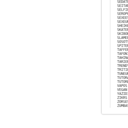
SEDATE
SEITAN
SELFIE
SEROPO
SEXEES
SEXEUR
SHEIKH
SKATER
SKIBOB
SLAMEE
SOSOTS
SPITER
TAFFER
TAFONI
TAHINA
TARIER
TRENDY
TRITIE
TUNEUR
TUTORA
TUTORE
VAPOS

VEGAN

YAZIDI
ZIKRS

ZORSES