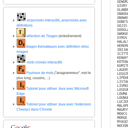
GEWURZ
GIVRY

GLANDU
GNAOUA
GNAWAS
anacroisés interactifs
,
anacroisés avec
GOBETA
définitions
GOJIS

GOOGLA
GWOKAS
sélection de Tirages
(entraînement)
GYRUS

HALALS
HERERO
tirages thématiques avec définition et/ou
IBIJAU
images
ICITTE
KENAFS
KOTEBA
mots-croisés interactifs
KUMITE
LAGERS
Fouineur de mots
("anagrammeur", mot le
LEGGIN
LIPDUB
plus long, cousins, ...)
LISTAO
LIVREL
Tutoriel pour utiliser Java avec Microsoft
LOSEUR
Edge
LOUMA

LOUNGE
LUCIEN
Tutoriel pour utiliser Java avec l'extension
MALOPE
CheerpJ dans Chrome
MAURYS
MOOCS

MORGE

MYASES
NOCEBO