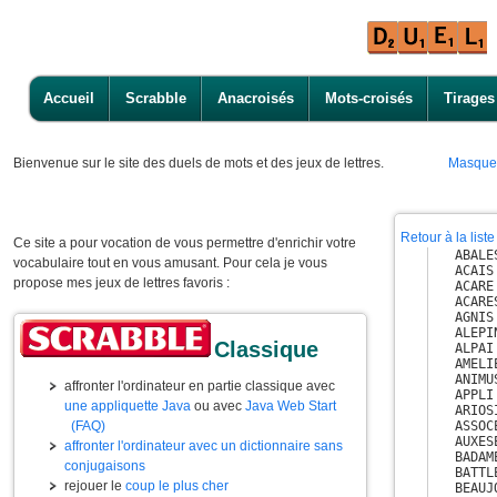
Accueil
Scrabble
Anacroisés
Mots-croisés
Tirages
Bienvenue
sur le site des duels de mots et des jeux de lettres.
Masque
Retour à la lis
Ce site a pour vocation de vous permettre d'enrichir votre
ABALES
vocabulaire tout en vous amusant. Pour cela je vous
ACAIS

propose mes jeux de lettres favoris :
ACARE

ACARES
AGNIS

ALEPIN
Classique
ALPAI

AMELIE
ANIMUS
affronter l'ordinateur en partie classique avec
APPLI

une appliquette Java
ou avec
Java Web Start
ARIOSI
(FAQ)
ASSOCE
AUXESE
affronter l'ordinateur avec un dictionnaire sans
BADAME
conjugaisons
BATTLE
rejouer le
coup le plus cher
BEAUJO