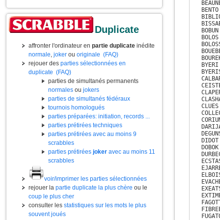
BEAUNE
BENTO

BIBLIO
BISSAB
Duplicate
BOBUN

BOLOS

BOLOSS
affronter l'ordinateur en
partie duplicate
inédite
BOUEBE
normale
,
joker
ou
originale
(FAQ)
BOUREK
rejouer des
parties sélectionnées en
BYERI

BYERIS
duplicate
(FAQ)
CALBAR
parties de simultanés permanents
CEISTE
normales
ou
jokers
CLAPER
parties de simultanés fédéraux
CLASHA
CLUES

tournois homologués
COLLEC
parties préparées: initiation, records ...
CORIUM
parties prétirées techniques
DARIJA
DEGUNS
parties prétirées avec au moins 9
DIDOT

scrabbles
DOBOK

parties prétirées
joker
avec au moins 11
DURBEC
scrabbles
ECSTAS
EJARRE
ELBOIS
voir/imprimer les parties sélectionnées
EVACHE
rejouer la
partie duplicate la plus chère
ou le
EXEATS
EXTIME
coup le plus cher
FAGOTT
consulter les
statistiques sur les mots le plus
FIBREE
souvent joués
FUGATO