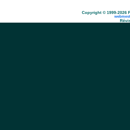
Accueil
Scrabble
Anacroisés
Mots-croisé
Copyright © 1999-2026 P
webmest
Révis