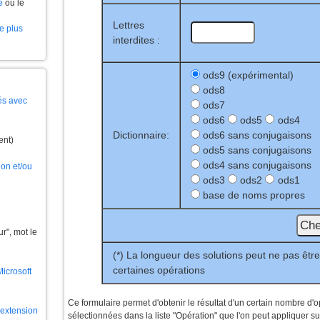
e
ou le
Lettres
le plus
interdites :
ods9 (expérimental)
ods8
és avec
ods7
ods6
ods5
ods4
Dictionnaire:
ods6 sans conjugaisons
ent)
ods5 sans conjugaisons
ods4 sans conjugaisons
ion et/ou
ods3
ods2
ods1
base de noms propres
", mot le
(*) La longueur des solutions peut ne pas êtr
certaines opérations
Microsoft
Ce formulaire permet d'obtenir le résultat d'un certain nombre d'
l'extension
sélectionnées dans la liste "Opération" que l'on peut appliquer s