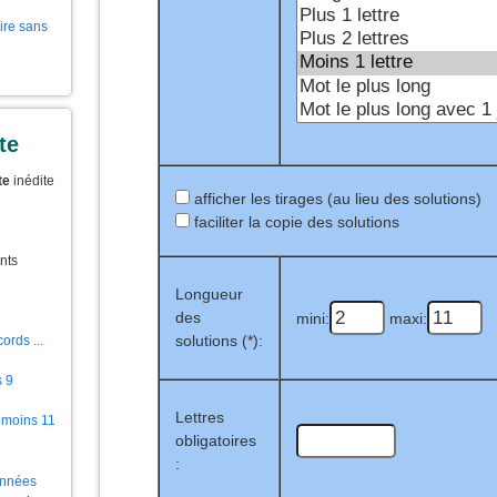
aire sans
te
te
inédite
afficher les tirages (au lieu des solutions)
faciliter la copie des solutions
nts
Longueur
des
mini:
maxi:
solutions (*):
ords ...
s 9
Lettres
 moins 11
obligatoires
:
ionnées