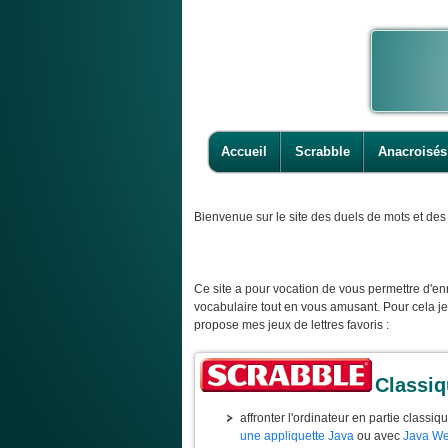
Accueil
Scrabble
Anacroisés
Bienvenue
sur le site des duels de mots et des 
Ce site a pour vocation de vous permettre d'enr
vocabulaire tout en vous amusant. Pour cela j
propose mes jeux de lettres favoris :
Classi
affronter l'ordinateur en partie classiq
une appliquette Java
ou avec
Java We