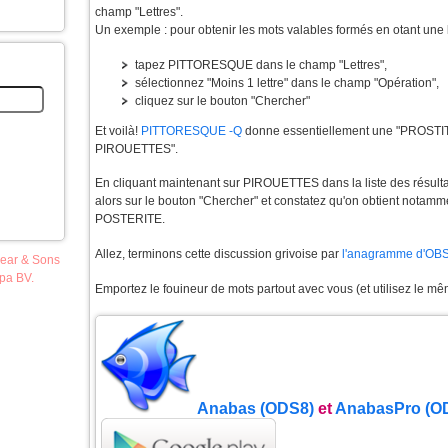
champ "Lettres".
Un exemple : pour obtenir les mots valables formés en otant une le
tapez PITTORESQUE dans le champ "Lettres",
sélectionnez "Moins 1 lettre" dans le champ "Opération",
cliquez sur le bouton "Chercher"
Et voilà!
PITTORESQUE -Q
donne essentiellement une "PROSTI
PIROUETTES".
En cliquant maintenant sur PIROUETTES dans la liste des résultat
alors sur le bouton "Chercher" et constatez qu'on obtient no
POSTERITE.
Allez, terminons cette discussion grivoise par
l'anagramme d'OB
pear & Sons
opa BV.
Emportez le fouineur de mots partout avec vous (et utilisez le mê
Anabas (ODS8)
et
AnabasPro (O