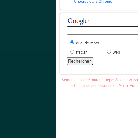
CheerpJ dans Chrome
duel-de-mots
ffsc.fr
web
Scrabble est une marque déposée de J.W. S
PLC, utilisée sous licence de Mattel Eur