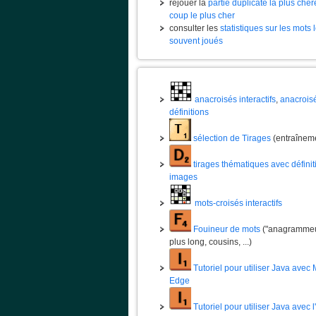
rejouer la
partie duplicate la plus chèr
coup le plus cher
consulter les
statistiques sur les mots 
souvent joués
anacroisés interactifs
,
anacrois
définitions
sélection de Tirages
(entraînem
tirages thématiques avec définit
images
mots-croisés interactifs
Fouineur de mots
("anagrammeur
plus long, cousins, ...)
Tutoriel pour utiliser Java avec 
Edge
Tutoriel pour utiliser Java avec 