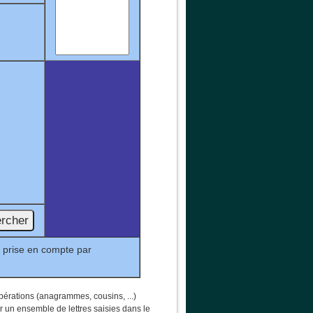
e prise en compte par
opérations (anagrammes, cousins, ...)
ur un ensemble de lettres saisies dans le