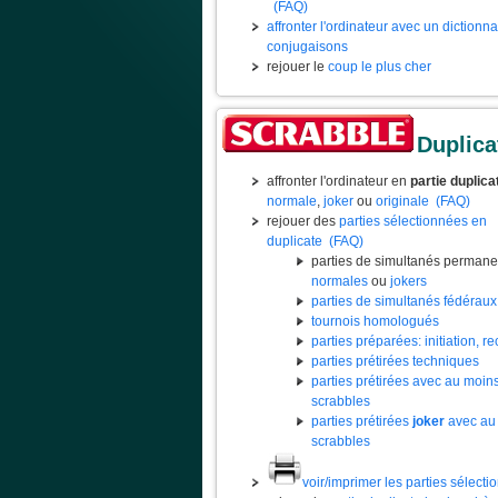
(FAQ)
affronter l'ordinateur avec un dictionn
conjugaisons
rejouer le
coup le plus cher
Duplica
affronter l'ordinateur en
partie duplica
normale
,
joker
ou
originale
(FAQ)
rejouer des
parties sélectionnées en
duplicate
(FAQ)
parties de simultanés permane
normales
ou
jokers
parties de simultanés fédéraux
tournois homologués
parties préparées: initiation, rec
parties prétirées techniques
parties prétirées avec au moin
scrabbles
parties prétirées
joker
avec au
scrabbles
voir/imprimer les parties sélect