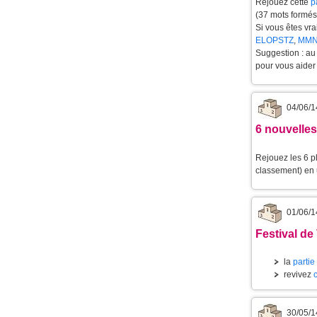
Rejouez cette
p
(37 mots formés 
Si vous êtes vra
ELOPSTZ
,
MMN
Suggestion : au 
pour vous aider 
04/06/1
6 nouvelles
Rejouez les 6 p
classement) en u
01/06/1
Festival de
la
partie
revivez
30/05/1