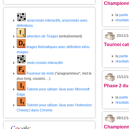
Championna
la
partie
résultat
anacroisés interactifs
,
anacroisés avec
définitions
20/12/1
sélection de Tirages
(entraînement)
Tournoi cat
tirages thématiques avec définition et/ou
images
la
partie
résultat
mots-croisés interactifs
Fouineur de mots
("anagrammeur", mot le
15/12/1
plus long, cousins, ...)
Phase 2 du
Tutoriel pour utiliser Java avec Microsoft
Edge
la
partie
résultats
Tutoriel pour utiliser Java avec l'extension
CheerpJ dans Chrome
08/12/1
Championna