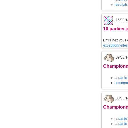
résultat
15/08/1
10 parties 
Entraînez vous 
exceptionnelles
09/08/1
Championnat
la
partie
commenta
08/08/1
Championnat
la
partie
la
partie