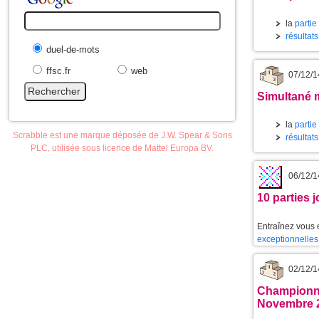
la
partie
résultat
duel-de-mots
ffsc.fr
web
07/12/1
Simultané m
la
partie
Scrabble est une marque déposée de J.W. Spear & Sons
résultats
PLC, utilisée sous licence de Mattel Europa BV.
06/12/1
10 parties 
Entraînez vous 
exceptionnelles
02/12/1
Championna
Novembre 