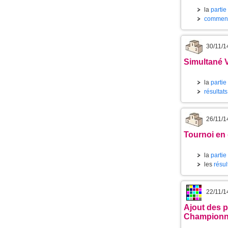
la
partie
commenta
30/11/1
Simultané 
la
partie
résultats
26/11/1
Tournoi en
la
partie
les
résul
22/11/1
Ajout des p
Championn