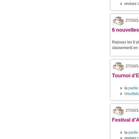
revivez
27/10/1
6 nouvelles
Rejouez les 6 p
classement) en u
27/10/1
Tournoi d'E
la
partie
résultat
27/10/1
Festival d'
la
partie
revivez