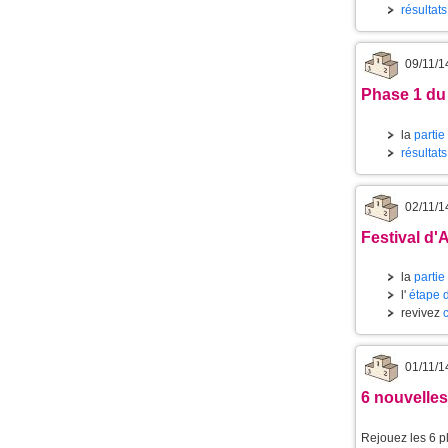
résultat
09/11/1
Phase 1 du
la
partie
résultats
02/11/1
Festival d'
la
partie
l'
étape 
revivez
01/11/1
6 nouvelles
Rejouez les 6 p