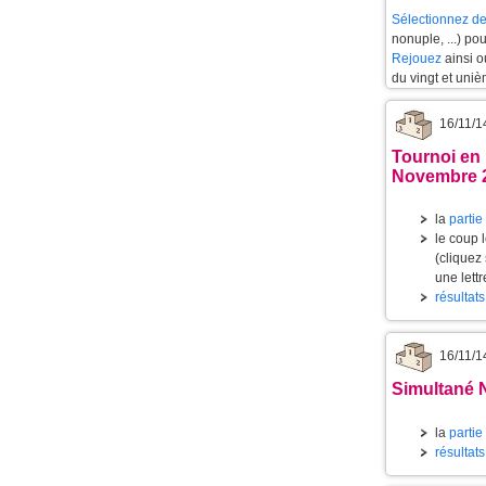
Sélectionnez de
nonuple, ...) po
Rejouez
ainsi 
du vingt et uniè
16/11/1
Tournoi en 
Novembre 
la
partie
le coup l
(cliquez
une lett
résultat
16/11/1
Simultané 
la
partie
résultats