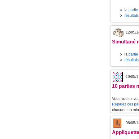
la
partie
résultat
12/05/1
Simultané m
la
partie
résultats
10/05/1
10 parties 
Vous voulez vou
Rejouez ces par
chacune un min
08/05/1
Appliquette