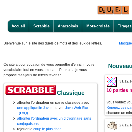
Accueil
Scrabble
Anacroisés
Mots-croisés
Tirages
Bienvenue
sur le site des duels de mots et des jeux de lettres.
Masque
Ce site a pour vocation de vous permettre d'enrichir votre
Nouveau
vocabulaire tout en vous amusant. Pour cela je vous
propose mes jeux de lettres favoris :
31/12/1
10 parties 
Classique
Vous voulez vou
affronter l'ordinateur en partie classique avec
Rejouez ces par
une appliquette Java
ou avec
Java Web Start
chacune un min
(FAQ)
affronter l'ordinateur avec un dictionnaire sans
conjugaisons
27/12/1
rejouer le
coup le plus cher