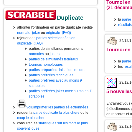
Tournoi en 
(21 décemb
Duplicate
la
partie
résultat
affronter l'ordinateur en
partie duplicate
inédite
normale
,
joker
ou
originale
(FAQ)
rejouer des
parties sélectionnées en
24/12/1
duplicate
(FAQ)
parties de simultanés permanents
Tournoi en
normales
ou
jokers
parties de simultanés fédéraux
la
partie
tournois homologués
les
résul
parties préparées: initiation, records ...
parties prétirées techniques
parties prétirées avec au moins 9
23/12/1
scrabbles
parties prétirées
joker
avec au moins 11
5 nouvelles
scrabbles
Entraînez vous 
voir/imprimer les parties sélectionnées
(sélectionnées 
rejouer la
partie duplicate la plus chère
ou le
en raccords et 
coup le plus cher
consulter les
statistiques sur les mots le plus
22/12/1
souvent joués