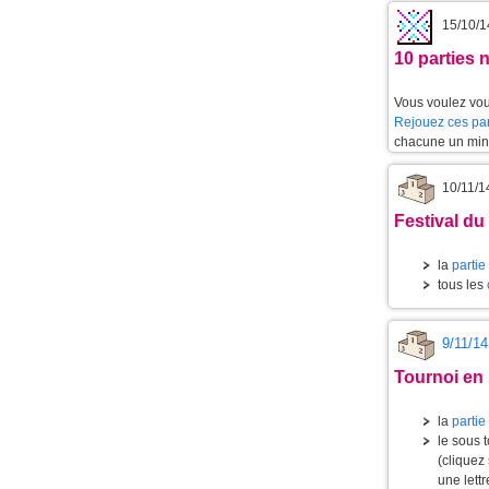
15/10/1
10 parties 
Vous voulez vou
Rejouez ces par
chacune un min
10/11/1
Festival du
la
partie
tous les
9/11/14
Tournoi en 
la
partie
le sous 
(cliquez
une lett