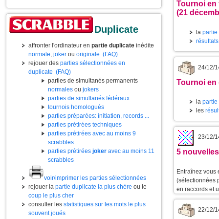
Tournoi en 
(21 décemb
Duplicate
la
partie
résultat
affronter l'ordinateur en
partie duplicate
inédite
normale
,
joker
ou
originale
(FAQ)
rejouer des
parties sélectionnées en
24/12/1
duplicate
(FAQ)
parties de simultanés permanents
Tournoi en
normales
ou
jokers
parties de simultanés fédéraux
la
partie
tournois homologués
les
résul
parties préparées: initiation, records ...
parties prétirées techniques
parties prétirées avec au moins 9
23/12/1
scrabbles
parties prétirées
joker
avec au moins 11
5 nouvelles
scrabbles
Entraînez vous 
voir/imprimer les parties sélectionnées
(sélectionnées 
rejouer la
partie duplicate la plus chère
ou le
en raccords et 
coup le plus cher
consulter les
statistiques sur les mots le plus
22/12/1
souvent joués