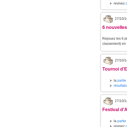
revivez
27/10/1
6 nouvelles
Rejouez les 6 p
classement) en u
27/10/1
Tournoi d'E
la
partie
résultat
27/10/1
Festival d'
la
partie
revivez