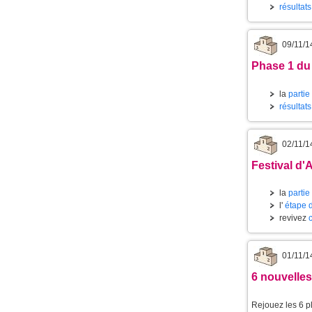
résultat
09/11/1
Phase 1 du
la
partie
résultats
02/11/1
Festival d'
la
partie
l'
étape 
revivez
01/11/1
6 nouvelles
Rejouez les 6 p