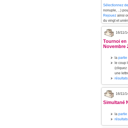
Sélectionnez de
nonuple, ...) po
Rejouez
ainsi 
du vingt et uniè
16/11/1
Tournoi en 
Novembre 
la
partie
le coup l
(cliquez
une lett
résultat
16/11/1
Simultané 
la
partie
résultats