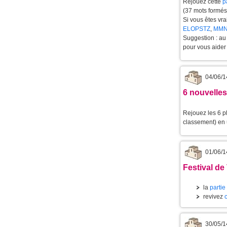
Rejouez cette
p
(37 mots formés 
Si vous êtes vra
ELOPSTZ
,
MMN
Suggestion : au 
pour vous aider 
04/06/1
6 nouvelles
Rejouez les 6 p
classement) en u
01/06/1
Festival de
la
partie
revivez
30/05/1