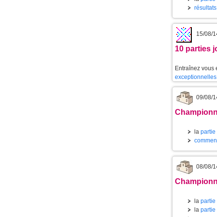
résultat
15/08/1
10 parties 
Entraînez vous 
exceptionnelles
09/08/1
Championnat
la
partie
commenta
08/08/1
Championnat
la
partie
la
partie