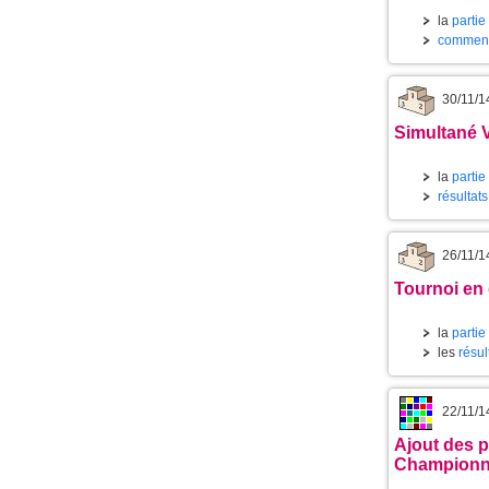
la
partie
commenta
30/11/1
Simultané 
la
partie
résultats
26/11/1
Tournoi en
la
partie
les
résul
22/11/1
Ajout des p
Championn