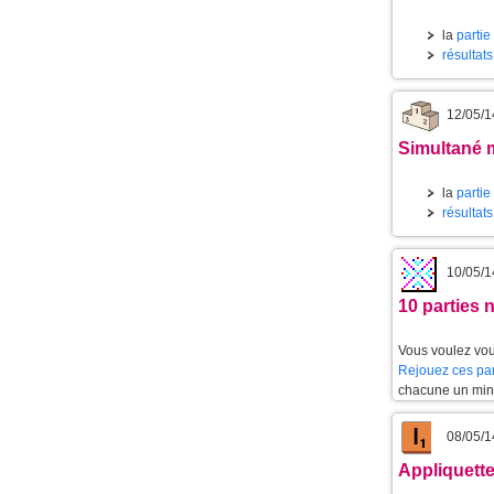
la
partie
résultat
12/05/1
Simultané m
la
partie
résultats
10/05/1
10 parties 
Vous voulez vou
Rejouez ces par
chacune un min
08/05/1
Appliquette