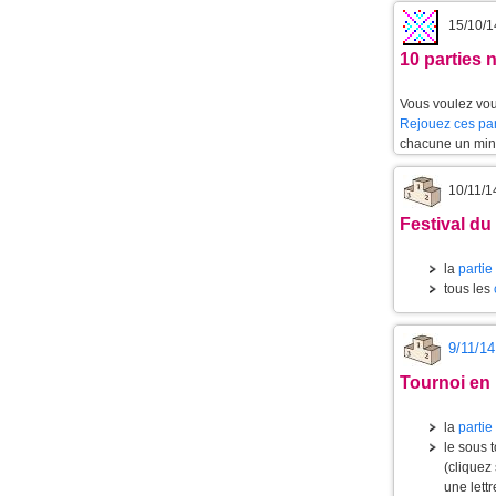
15/10/1
10 parties 
Vous voulez vou
Rejouez ces par
chacune un min
10/11/1
Festival du
la
partie
tous les
9/11/14
Tournoi en 
la
partie
le sous 
(cliquez
une lett