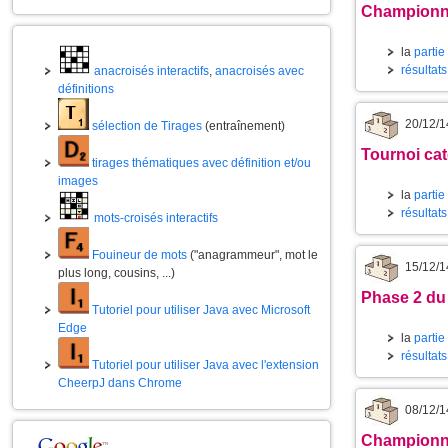
Championna
la
partie
résultat
anacroisés interactifs
,
anacroisés avec
définitions
20/12/1
sélection de Tirages
(entraînement)
Tournoi cat
tirages thématiques avec définition et/ou
images
la
partie
résultat
mots-croisés interactifs
Fouineur de mots
("anagrammeur", mot le
15/12/1
plus long, cousins, ...)
Phase 2 du
Tutoriel pour utiliser Java avec Microsoft
Edge
la
partie
résultats
Tutoriel pour utiliser Java avec l'extension
CheerpJ dans Chrome
08/12/1
Championna