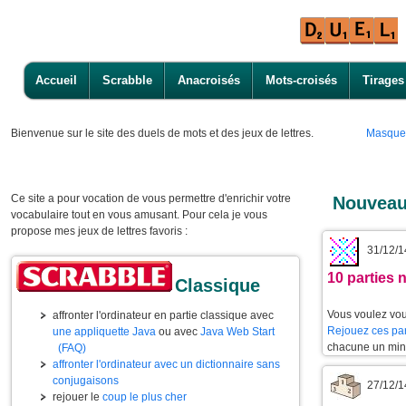
Accueil
Scrabble
Anacroisés
Mots-croisés
Tirages
Bienvenue
sur le site des duels de mots et des jeux de lettres.
Masque
Ce site a pour vocation de vous permettre d'enrichir votre
Nouveau
vocabulaire tout en vous amusant. Pour cela je vous
propose mes jeux de lettres favoris :
31/12/1
10 parties 
Classique
Vous voulez vou
affronter l'ordinateur en partie classique avec
Rejouez ces par
une appliquette Java
ou avec
Java Web Start
chacune un min
(FAQ)
affronter l'ordinateur avec un dictionnaire sans
conjugaisons
27/12/1
rejouer le
coup le plus cher