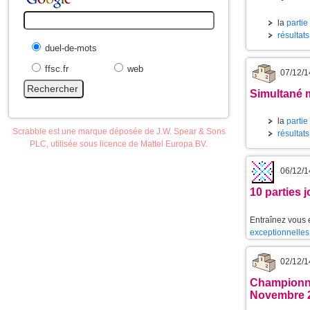
la
partie
résultat
duel-de-mots
ffsc.fr
web
07/12/1
Simultané m
la
partie
Scrabble est une marque déposée de J.W. Spear & Sons
résultats
PLC, utilisée sous licence de Mattel Europa BV.
06/12/1
10 parties 
Entraînez vous 
exceptionnelles
02/12/1
Championna
Novembre 