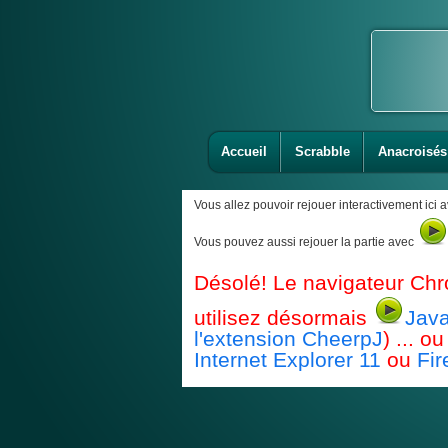
Accueil
Scrabble
Anacroisés
Vous allez pouvoir rejouer interactivement ici 
Vous pouvez aussi rejouer la partie avec
Désolé! Le navigateur Chr
utilisez désormais
Java
l'extension CheerpJ
) ... 
Internet Explorer 11
ou
Fir