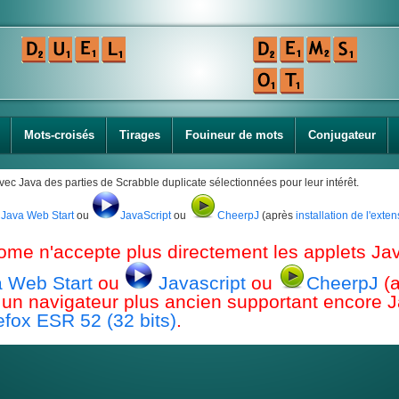
Mots-croisés
Tirages
Fouineur de mots
Conjugateur
avec Java des parties de Scrabble duplicate sélectionnées pour leur intérêt.
Java Web Start
ou
JavaScript
ou
CheerpJ
(après
installation de l'ext
ome n'accepte plus directement les applets Jav
 Web Start
ou
Javascript
ou
CheerpJ
(
ou un navigateur plus ancien supportant encor
efox ESR 52 (32 bits)
.