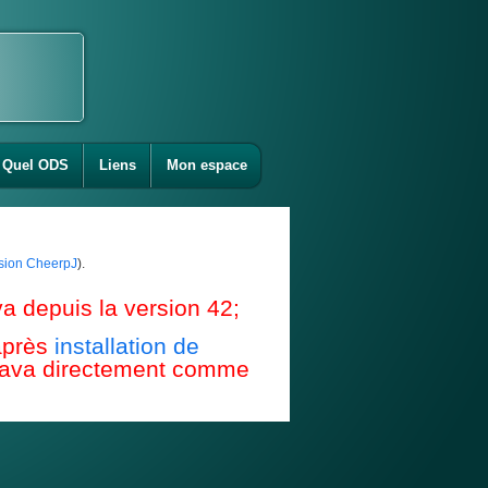
Quel ODS
Liens
Mon espace
ension CheerpJ
).
a depuis la version 42;
après
installation de
e Java directement comme